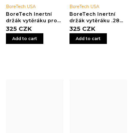
BoreTech USA
BoreTech USA
BoreTech Inertní
BoreTech Inertní
držák vytěráku pro
držák vytěráku .284 /
brokovnice - .410 –
7 mm a větší
325 CZK
325 CZK
10GA
Add to cart
Add to cart