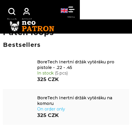
Skip
SHOPPING
to
content
CART
Patch loops
Bestsellers
BoreTech Inertní držák vytěráku pro
pistole - .22 - .45
In stock
(5 pcs)
325 CZK
BoreTech Inertní držák vytěráku na
komoru
On order only
325 CZK