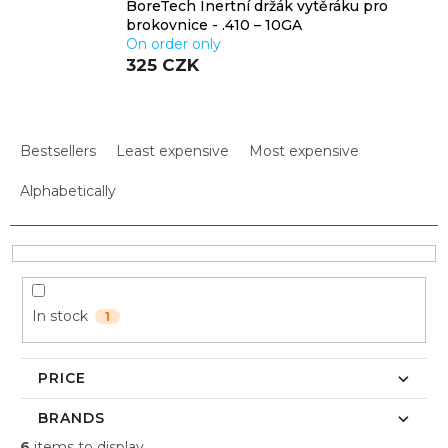
BoreTech Inertní držák vytěráku pro
brokovnice - .410 – 10GA
On order only
325 CZK
P
r
Bestsellers
Least expensive
Most expensive
o
d
Alphabetically
u
c
t
s
o
In stock
1
r
t
i
PRICE
n
g
BRANDS
6
items to display