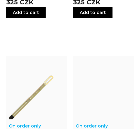
pistole - .22 - .45
komoru
325 CZK
325 CZK
Add to cart
Add to cart
On order only
On order only