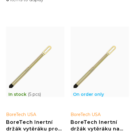
L
i
s
t
o
f
p
r
o
d
u
c
t
In stock
(5 pcs)
On order only
s
BoreTech USA
BoreTech USA
BoreTech Inertní
BoreTech Inertní
držák vytěráku pro
držák vytěráku na