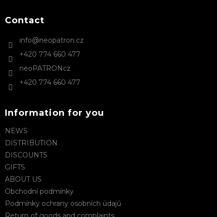
c
o
o
t
Contact
n
e
t
info
@
neopatron.cz
r
r
+420 774 660 477
o
l
neoPATRONcz
s
+420 774 660 477
Information for you
NEWS
DISTRIBUTION
DISCOUNTS
GIFTS
ABOUT US
Obchodní podmínky
Podmínky ochrany osobních údajů
Return of goods and complaints