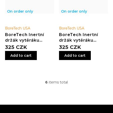
On order only
On order only
BoreTech USA
BoreTech USA
BoreTech Inertní
BoreTech Inertní
držák vytěráku
držák vytěráku
.22-.270
.17-.20
325 CZK
325 CZK
Add to cart
Add to cart
6
items total
L
i
s
t
i
F
n
o
g