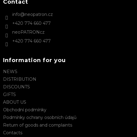
t
Contact
e
info
@
neopatron.cz
r
+420 774 660 477
neoPATRONcz
+420 774 660 477
Information for you
NEWS
DISTRIBUTION
DISCOUNTS
GIFTS
ABOUT US
Obchodní podmínky
Podmínky ochrany osobních údajů
Return of goods and complaints
Contacts