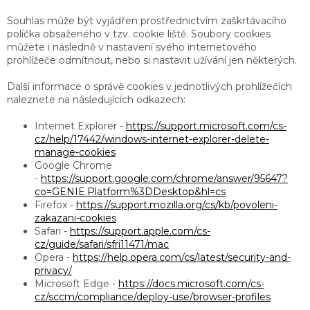
Souhlas může být vyjádřen prostřednictvím zaškrtávacího
políčka obsaženého v tzv. cookie liště. Soubory cookies
můžete i následně v nastavení svého internetového
prohlížeče odmítnout, nebo si nastavit užívání jen některých.
Další informace o správě cookies v jednotlivých prohlížečích
naleznete na následujících odkazech:
Internet Explorer -
https://support.microsoft.com/cs-
cz/help/17442/windows-internet-explorer-delete-
manage-cookies
Google Chrome
-
https://support.google.com/chrome/answer/95647?
co=GENIE.Platform%3DDesktop&hl=cs
Firefox -
https://support.mozilla.org/cs/kb/povoleni-
zakazani-cookies
Safari -
https://support.apple.com/cs-
cz/guide/safari/sfri11471/mac
Opera -
https://help.opera.com/cs/latest/security-and-
privacy/
Microsoft Edge -
https://docs.microsoft.com/cs-
cz/sccm/compliance/deploy-use/browser-profiles