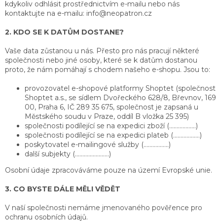
kdykoliv odhlásit prostřednictvím e-mailu nebo nás
kontaktujte na e-mailu: info@neopatron.cz
2. KDO SE K DATŮM DOSTANE?
Vaše data zůstanou u nás. Přesto pro nás pracují některé
společnosti nebo jiné osoby, které se k datům dostanou
proto, že nám pomáhají s chodem našeho e-shopu. Jsou to:
provozovatel e-shopové platformy Shoptet (společnost
Shoptet a.s., se sídlem Dvořeckého 628/8, Břevnov, 169
00, Praha 6, IČ 289 35 675, společnost je zapsaná u
Městského soudu v Praze, oddíl B vložka 25 395)
společnosti podílející se na expedici zboží (………………)
společnosti podílející se na expedici plateb (………………)
poskytovatel e-mailingové služby (……………..)
další subjekty (.......................)
Osobní údaje zpracováváme pouze na území Evropské unie.
3. CO BYSTE DÁLE MĚLI VĚDĚT
V naší společnosti nemáme jmenovaného pověřence pro
ochranu osobních údajů.