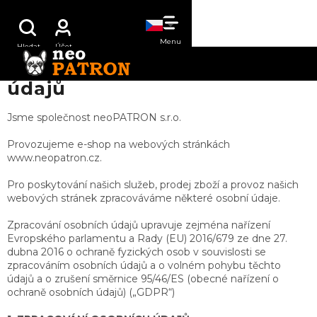
Přejít
NÁKUPNÍ
na
obsah
KOŠÍK
Podmínky ochrany osobních
údajů
Jsme společnost neoPATRON s.r.o.
Provozujeme e-shop na webových stránkách
www.neopatron.cz.
Pro poskytování našich služeb, prodej zboží a provoz našich
webových stránek zpracováváme některé osobní údaje.
Zpracování osobních údajů upravuje zejména nařízení
Evropského parlamentu a Rady (EU) 2016/679 ze dne 27.
dubna 2016 o ochraně fyzických osob v souvislosti se
zpracováním osobních údajů a o volném pohybu těchto
údajů a o zrušení směrnice 95/46/ES (obecné nařízení o
ochraně osobních údajů) („GDPR“)