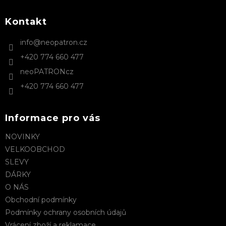
p
a
Kontakt
t
info
@
neopatron.cz
í
+420 774 660 477
neoPATRONcz
+420 774 660 477
Informace pro vás
NOVINKY
VELKOOBCHOD
SLEVY
DÁRKY
O NÁS
Obchodní podmínky
Podmínky ochrany osobních údajů
Vrácení zboží a reklamace