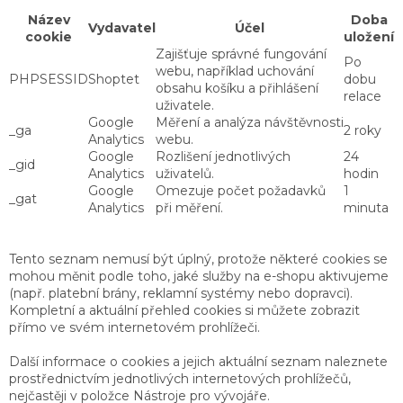
Název
Doba
Vydavatel
Účel
cookie
uložení
Zajišťuje správné fungování
Po
webu, například uchování
PHPSESSID
Shoptet
dobu
obsahu košíku a přihlášení
relace
uživatele.
Google
Měření a analýza návštěvnosti
_ga
2 roky
Analytics
webu.
Google
Rozlišení jednotlivých
24
_gid
Analytics
uživatelů.
hodin
Google
Omezuje počet požadavků
1
_gat
Analytics
při měření.
minuta
Tento seznam nemusí být úplný, protože některé cookies se
mohou měnit podle toho, jaké služby na e-shopu aktivujeme
(např. platební brány, reklamní systémy nebo dopravci).
Kompletní a aktuální přehled cookies si můžete zobrazit
přímo ve svém internetovém prohlížeči.
Další informace o cookies a jejich aktuální seznam naleznete
prostřednictvím jednotlivých internetových prohlížečů,
nejčastěji v položce Nástroje pro vývojáře.