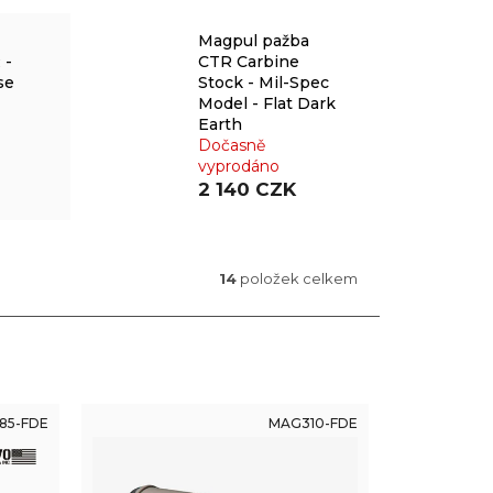
Magpul pažba
 -
CTR Carbine
se
Stock - Mil-Spec
Model - Flat Dark
Earth
Dočasně
vyprodáno
2 140 CZK
14
položek celkem
85-FDE
MAG310-FDE