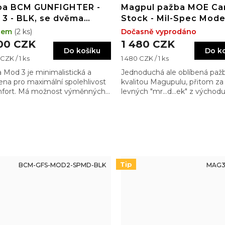
ba BCM GUNFIGHTER -
Magpul pažba MOE Ca
3 - BLK, se dvěma
Stock - Mil-Spec Model
ovacími lícnicemi
Black
dem
(2 ks)
Dočasně vyprodáno
00 CZK
1 480 CZK
Do košíku
Do k
Měrná
CZK / 1 ks
1 480 CZK / 1 ks
cena:
 Mod 3 je minimalistická a
Jednoduchá ale oblíbená pažb
ena pro maximální spolehlivost
kvalitou Magupulu, přitom za
mfort. Má možnost výměnných
levných "mr…d…ek" z východ
c a tím umožňuje přesné
vení pro různé optické systémy
Tip
BCM-GFS-MOD2-SPMD-BLK
MAG3