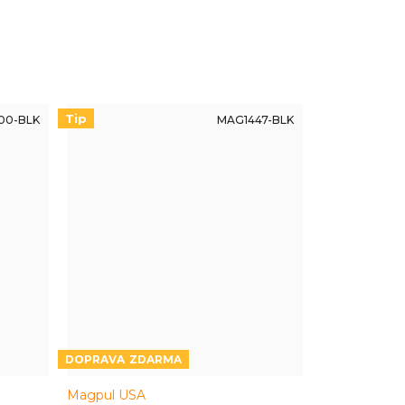
rádi jak civilní střelci, tak taktici, tak
systémy
takticoolisti…
Tip
00-BLK
MAG1447-BLK
ZDARMA
Magpul USA