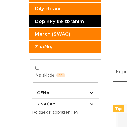
p
Díly zbraní
a
n
Doplňky ke zbraním
e
l
Merch (SWAG)
Značky
Ř
a
Nejpr
Na skladě
11
z
e
n
V
CENA
í
ý
p
p
ZNAČKY
r
i
Tip
Položek k zobrazení:
14
o
s
d
p