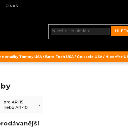
O NÁS
HLED
 značky Timney USA / Bore Tech USA / Geissele USA / Hiperfire USA
žby
pro AR-15
nebo AR-10
prodávanější