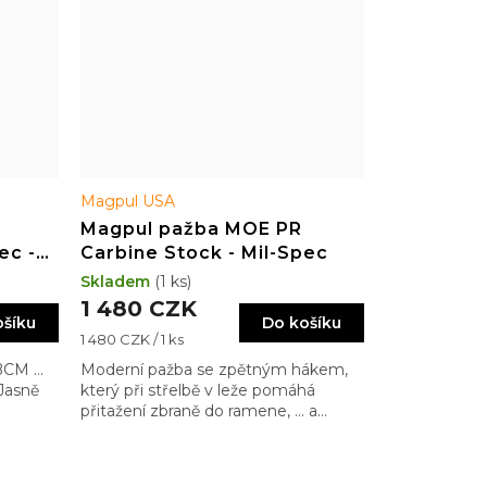
Magpul USA
Magpul pažba MOE PR
ec -
Carbine Stock - Mil-Spec
Skladem
(1 ks)
1 480 CZK
ošíku
Do košíku
Měrná
1 480 CZK / 1 ks
cena:
 BCM …
Moderní pažba se zpětným hákem,
Jasně
který při střelbě v leže pomáhá
přitažení zbraně do ramene, … a
vůbec to má ještě přehršel dalších
výhod