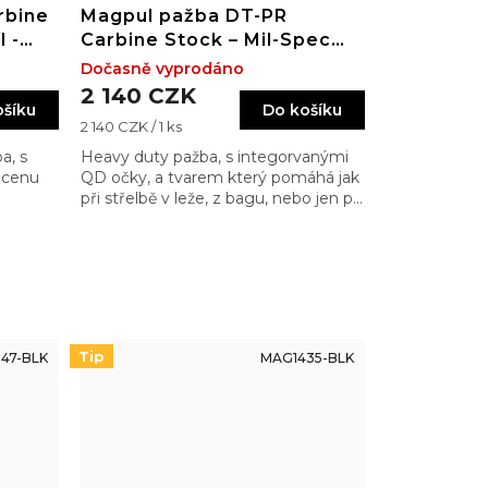
rbine
Magpul pažba DT-PR
 -
Carbine Stock – Mil-Spec
BLK
Dočasně vyprodáno
2 140 CZK
ošíku
Do košíku
Měrná
2 140 CZK / 1 ks
cena:
a, s
Heavy duty pažba, s integorvanými
 cenu
QD očky, a tvarem který pomáhá jak
u
při střelbě v leže, z bagu, nebo jen při
taktické práci
Tip
47-BLK
MAG1435-BLK