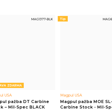
0 / A5
Tip
MAG1377-BLK
MAG6
ZDARMA
ul USA
Magpul USA
pul pažba DT Carbine
Magpul pažba MOE SL
k – Mil-Spec BLACK
Carbine Stock - Mil-Sp