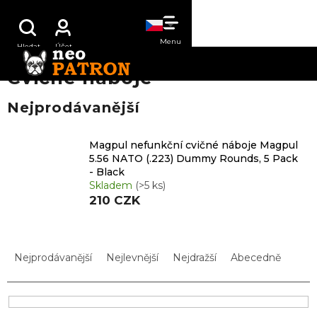
Přejít
NÁKUPNÍ
na
obsah
KOŠÍK
Cvičné náboje
Nejprodávanější
Magpul nefunkční cvičné náboje Magpul
5.56 NATO (.223) Dummy Rounds, 5 Pack
- Black
Skladem
(>5 ks)
210 CZK
Ř
a
Nejprodávanější
Nejlevnější
Nejdražší
Abecedně
z
e
n