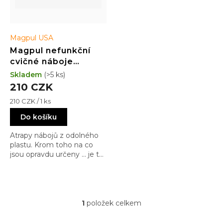
t
ů
Magpul USA
Magpul nefunkční
cvičné náboje
Magpul 5.56 NATO
Skladem
(>5 ks)
(.223) Dummy
210 CZK
Rounds, 5 Pack -
Měrná
210 CZK / 1 ks
Black
cena:
Do košíku
Atrapy nábojů z odolného
plastu. Krom toho na co
jsou opravdu určeny … je to
jedna z nejlepších
puškařských pomůcek do
Vaší AR-15 dílny. Vytlačování
čepů bez poškrábání,
vyšpárávání věcí hůře
1
položek celkem
O
dosažitelných míst, atd…
v