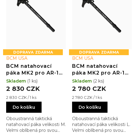
r
o
d
u
k
t
ů
ZDARMA
ZDARMA
BCM USA
BCM USA
BCM natahovací
BCM natahovací
páka MK2 pro AR-15 -
páka MK2 pro AR-15 -
oboustranná, černá,
oboustranná, černá,
Skladem
(1 ks)
Skladem
(2 ks)
velikost M
velikost L
2 830 CZK
2 780 CZK
Měrná
Měrná
2 830 CZK / 1 ks
2 780 CZK / 1 ks
cena:
cena:
Do košíku
Do košíku
Oboustranná taktická
Oboustranná taktická
natahovací páka velikosti M.
natahovací páka velikosti L.
Velmi oblíbená pro svou
Velmi oblíbená pro svou
kvalitu, ergonomii,
kvalitu, ergonomii,