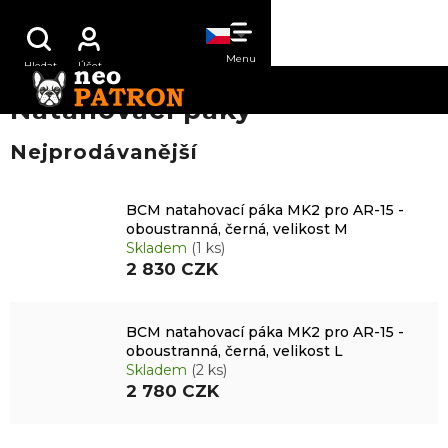
Přejít
NÁKUPNÍ
na
obsah
KOŠÍK
Natahovací páky
Nejprodávanější
BCM natahovací páka MK2 pro AR-15 -
oboustranná, černá, velikost M
Skladem
(1 ks)
2 830 CZK
BCM natahovací páka MK2 pro AR-15 -
oboustranná, černá, velikost L
Skladem
(2 ks)
2 780 CZK