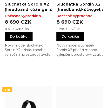
Sluchátka Sordin X2
Sluchátka Sordin X2
(headband;kůže;gel;černé)
(headband;kůže;gel;ze
Dočasně vyprodáno
Dočasně vyprodáno
8 690 CZK
8 690 CZK
Měrná
Měrná
8 690 CZK / 1 ks
8 690 CZK / 1 ks
cena:
cena:
Do košíku
Do košíku
Nový model sluchátek
Nový model sluchátek
Sordin X2 přináší mnoho
Sordin X2 přináší mnoho
vylepšení, prostorový zvuk,
vylepšení, prostorový zvuk,
snadno vyměnitelnou
snadno vyměnitelnou
baterku, a již osvědčenou
baterku, a již osvědčenou
odolnost a komfort
odolnost a komfort
Tip