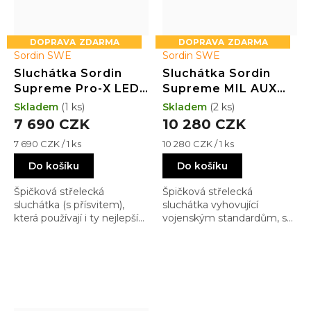
ZDARMA
ZDARMA
Sordin SWE
Sordin SWE
Sluchátka Sordin
Sluchátka Sordin
Supreme Pro-X LED
Supreme MIL AUX
(camo
(ARC;PVC;zelené)
Skladem
(1 ks)
Skladem
(2 ks)
látka;gel;LED;zelené)
7 690 CZK
10 280 CZK
Měrná
Měrná
7 690 CZK / 1 ks
10 280 CZK / 1 ks
cena:
cena:
Do košíku
Do košíku
Špičková střelecká
Špičková střelecká
sluchátka (s přísvitem),
sluchátka vyhovující
která používají i ty nejlepší
vojenským standardům, s
speciální útvary mnoha
ARC montáží na helmu.
armád a kontraktorských
Nejčastější výběr těch, kteří
firem.
jdou tam, kam nechcete…