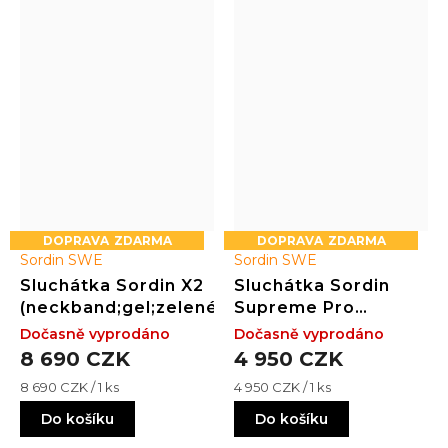
ZDARMA
ZDARMA
Sordin SWE
Sordin SWE
Sluchátka Sordin X2
Sluchátka Sordin
(neckband;gel;zelené)
Supreme Pro
(kůže;PVC;zelené)
Dočasně vyprodáno
Dočasně vyprodáno
8 690 CZK
4 950 CZK
Měrná
Měrná
8 690 CZK / 1 ks
4 950 CZK / 1 ks
cena:
cena:
Do košíku
Do košíku