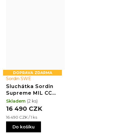
ZDARMA
Sordin SWE
Sluchátka Sordin
Supreme MIL CC
(ARC;PVC;zelené;CC)
Skladem
(2 ks)
16 490 CZK
Měrná
16 490 CZK / 1 ks
cena:
Do košíku