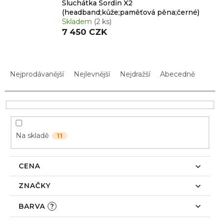
Sluchátka Sordin X2
(headband;kůže;paměťová pěna;černé)
Skladem
(2 ks)
7 450 CZK
Ř
a
Nejprodávanější
Nejlevnější
Nejdražší
Abecedně
z
e
n
í
p
Na skladě
11
r
o
d
CENA
u
k
ZNAČKY
t
ů
BARVA
?