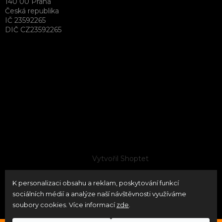
140 00 Praha
Česká republika
IČ 23592265
DIČ CZ23592265
Vytvořil Shoptet
K personalizaci obsahu a reklam, poskytování funkcí
Copyright 2026
neoPATRON
. Všechna práva vyhrazena.
sociálních médií a analýze naší návštěvnosti využíváme
Upravit nastavení cookies
soubory cookies. Více informací
zde
.