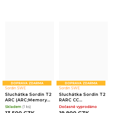
odolnost a komfort
ZDARMA
ZDARMA
Sordin SWE
Sordin SWE
Sluchátka Sordin T2
Sluchátka Sordin T2
ARC (ARC;Memory
RARC CC
Foam;černé)
(RearARC;Memory
Skladem
(1 ks)
Dočasně vyprodáno
Foam;zelené;CC)
13 500 CZK
19 900 CZK