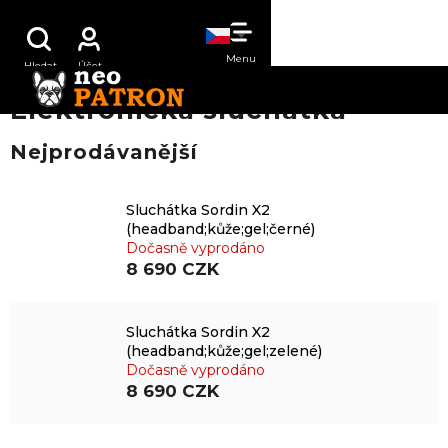
Přejít
NÁKUPNÍ
na
obsah
KOŠÍK
Elektronická sluchátka
Nejprodávanější
Sluchátka Sordin X2
(headband;kůže;gel;černé)
Dočasně vyprodáno
8 690 CZK
Sluchátka Sordin X2
(headband;kůže;gel;zelené)
Dočasně vyprodáno
8 690 CZK