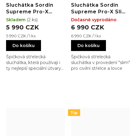
Sluchátka Sordin
Sluchátka Sordin
Supreme Pro-X
Supreme Pro-X Slim
(kůže;PVC;zelené)
(kůže;PVC;černé)
Skladem
(2 ks)
Dočasně vyprodáno
5 990 CZK
6 990 CZK
Měrná
Měrná
5 990 CZK / 1 ks
6 990 CZK / 1 ks
cena:
cena:
Do košíku
Do košíku
Špičková střelecká
Špičková střelecká
sluchátka, která používají i
sluchátka v provedení "slim"
ty nejlepší speciální útvary
pro civilní střelce a lovce
mnoha armád a
kontraktorských firem.
Tip