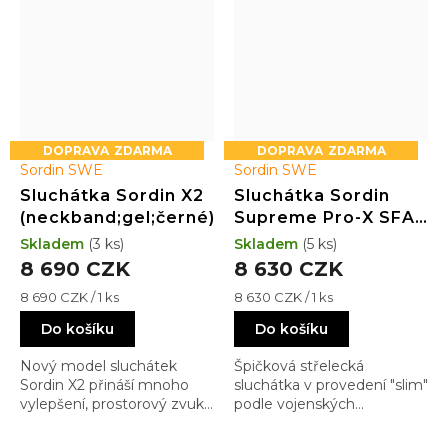
ZDARMA
ZDARMA
Sordin SWE
Sordin SWE
Sluchátka Sordin X2
Sluchátka Sordin
(neckband;gel;černé)
Supreme Pro-X SFA
(kůže;PVC;černé)
Skladem
(3 ks)
Skladem
(5 ks)
8 690 CZK
8 630 CZK
Měrná
Měrná
8 690 CZK / 1 ks
8 630 CZK / 1 ks
cena:
cena:
Do košíku
Do košíku
Nový model sluchátek
Špičková střelecká
Sordin X2 přináší mnoho
sluchátka v provedení "slim"
vylepšení, prostorový zvuk,
podle vojenských
snadno vyměnitelnou
požadavků, se zvýšeným
baterku, a již osvědčenou
útlumem