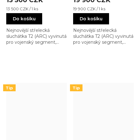
Měrná
Měrná
13 500 CZK / 1 ks
19 900 CZK / 1 ks
cena:
cena:
Do košíku
Do košíku
Nejnovější střelecká
Nejnovější střelecká
sluchátka T2 (ARC) vyvinutá
sluchátka T2 (ARC) vyvinutá
pro vojenský segment,
pro vojenský segment,
vyhovující normám MIL-
vyhovující normám MIL-
STD-810H a EMC-MIL-STD-
STD-810H a EMC-MIL-STD-
461G
461G
Tip
Tip