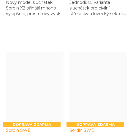
Nový model sluchátek
Jednodušší varianta
Sordin X2 přináší mnoho
sluchátek pro civilní
vylepšení, prostorový zvuk,
střelecký a lovecký sektor.
snadno vyměnitelnou
Shodná kvalita s ostatními
baterku, a již osvědčenou
produkty Sordin.
odolnost a komfort
ZDARMA
ZDARMA
Sordin SWE
Sordin SWE