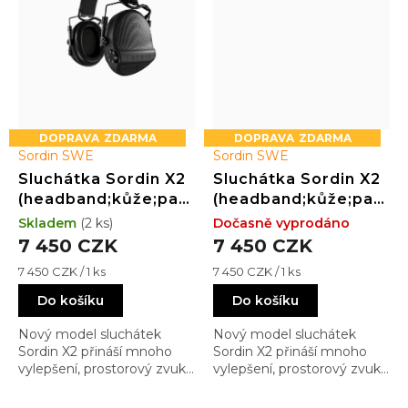
ZDARMA
ZDARMA
Sordin SWE
Sordin SWE
Sluchátka Sordin X2
Sluchátka Sordin X2
(headband;kůže;paměťová
(headband;kůže;paměť
pěna;černé)
pěna;zelené)
Skladem
(2 ks)
Dočasně vyprodáno
7 450 CZK
7 450 CZK
Měrná
Měrná
7 450 CZK / 1 ks
7 450 CZK / 1 ks
cena:
cena:
Do košíku
Do košíku
Nový model sluchátek
Nový model sluchátek
Sordin X2 přináší mnoho
Sordin X2 přináší mnoho
vylepšení, prostorový zvuk,
vylepšení, prostorový zvuk,
snadno vyměnitelnou
snadno vyměnitelnou
baterku, a již osvědčenou
baterku, a již osvědčenou