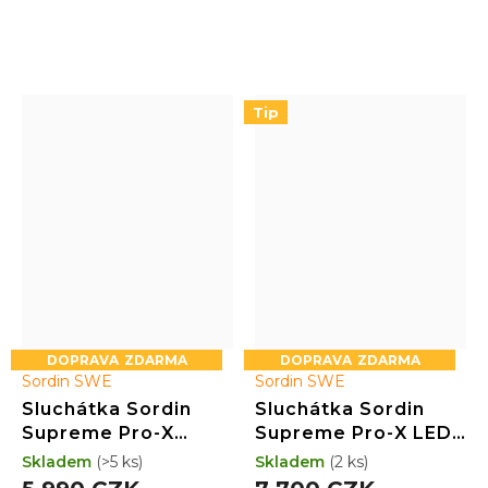
odolnost a komfort
odolnost a komfort
Tip
ZDARMA
ZDARMA
Sordin SWE
Sordin SWE
Sluchátka Sordin
Sluchátka Sordin
Supreme Pro-X
Supreme Pro-X LED
(kůže;PVC;černé)
(kůže;gel;LED;černé)
Skladem
(>5 ks)
Skladem
(2 ks)