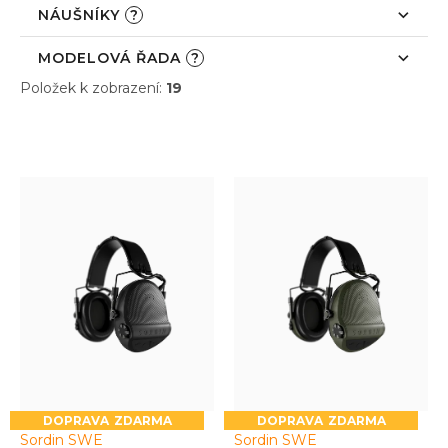
NÁUŠNÍKY
?
MODELOVÁ ŘADA
?
Položek k zobrazení:
19
V
ý
p
i
s
p
r
o
d
u
k
t
ů
ZDARMA
ZDARMA
Sordin SWE
Sordin SWE