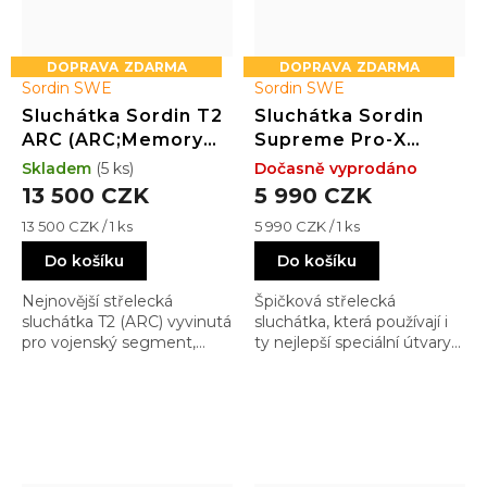
ZDARMA
ZDARMA
Sordin SWE
Sordin SWE
Sluchátka Sordin T2
Sluchátka Sordin
ARC (ARC;Memory
Supreme Pro-X
Foam;zelené)
(látka;PVC;černé)
Skladem
(5 ks)
Dočasně vyprodáno
13 500 CZK
5 990 CZK
Měrná
Měrná
13 500 CZK / 1 ks
5 990 CZK / 1 ks
cena:
cena:
Do košíku
Do košíku
Nejnovější střelecká
Špičková střelecká
sluchátka T2 (ARC) vyvinutá
sluchátka, která používají i
pro vojenský segment,
ty nejlepší speciální útvary
vyhovující normám MIL-
mnoha armád a
STD-810H a EMC-MIL-STD-
kontraktorských firem.
461G