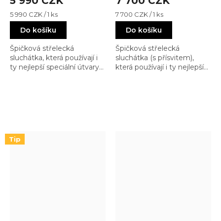
5 990 CZK
7 700 CZK
Měrná
Měrná
5 990 CZK / 1 ks
7 700 CZK / 1 ks
cena:
cena:
Do košíku
Do košíku
Špičková střelecká
Špičková střelecká
sluchátka, která používají i
sluchátka (s přísvitem),
ty nejlepší speciální útvary
která používají i ty nejlepší
mnoha armád a
speciální útvary mnoha
kontraktorských firem.
armád a kontraktorských
firem.
Tip