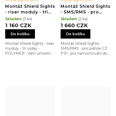
Montáž Shield Sights
Montáž Shield Sights
- riser moduly - tři
- SMS/RMS - pro
výšky - POLYMER
pistole CZ P10 -
Skladem
(3 ks)
Skladem
(2 ks)
Dovetail Low Profile
1 160 CZK
1 660 CZK
Do košíku
Do košíku
Montáž Shield Sights - riser
Montáž Shield Sights -
moduly - tři výšky -
SMS/RMS - pro pistole CZ
POLYMER : Vám umožní
P10 : pro namontování do
namontovat kolimátor do
rybiny Dovetail s nejnižším
libovolné výšky dle Vaší
možným profilem
preference