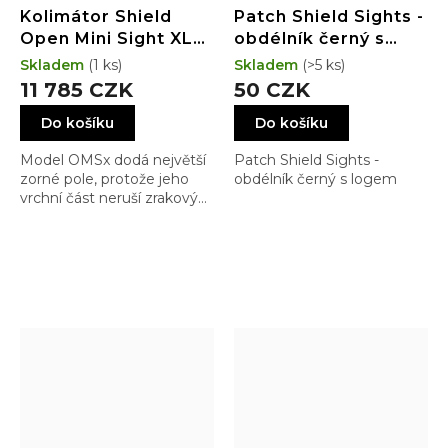
Kolimátor Shield
Patch Shield Sights -
Open Mini Sight XL
obdélník černý s
(OMSx) GLASS
logem
Skladem
(1 ks)
Skladem
(>5 ks)
edition 8MOA Dot
11 785 CZK
50 CZK
(6,5MOA)
Do košíku
Do košíku
Model OMSx dodá největší
Patch Shield Sights -
zorné pole, protože jeho
obdélník černý s logem
vrchní část neruší zrakový
vjem a Vaše střelba je
přirozenější a rychlejší