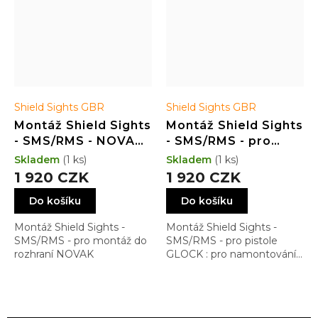
Shield Sights GBR
Shield Sights GBR
Montáž Shield Sights
Montáž Shield Sights
- SMS/RMS - NOVAK
- SMS/RMS - pro
cut
pistole GLOCK
Skladem
(1 ks)
Skladem
(1 ks)
1 920 CZK
1 920 CZK
Do košíku
Do košíku
Montáž Shield Sights -
Montáž Shield Sights -
SMS/RMS - pro montáž do
SMS/RMS - pro pistole
rozhraní NOVAK
GLOCK : pro namontování
do rybiny Dovetail s
nejnižším možným
profilem