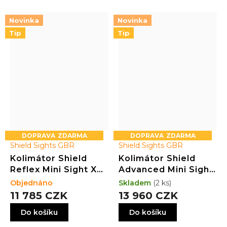
Novinka
Novinka
Tip
Tip
ZDARMA
ZDARMA
Shield Sights GBR
Shield Sights GBR
Kolimátor Shield
Kolimátor Shield
Reflex Mini Sight XL
Advanced Mini Sight
(RMSX) GLASS
Compact (AMSc)
Objednáno
Skladem
(2 ks)
edition 4MOA Dot
4MOA (3.25 MOA)
11 785 CZK
13 960 CZK
(3.25MOA) ELECTRIC
Do košíku
Do košíku
BLUE