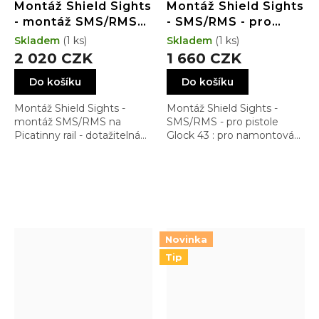
Montáž Shield Sights
Montáž Shield Sights
- montáž SMS/RMS
- SMS/RMS - pro
na Picatinny rail -
pistole Glock 43 -
Skladem
(1 ks)
Skladem
(1 ks)
dotažitelná rukou
Dovetail Low Profile
2 020 CZK
1 660 CZK
Do košíku
Do košíku
Montáž Shield Sights -
Montáž Shield Sights -
montáž SMS/RMS na
SMS/RMS - pro pistole
Picatinny rail - dotažitelná
Glock 43 : pro namontování
rukou : je rychlým
do rybiny Dovetail s
pomocníkem. Přesto
nejnižším možným
doporučujeme dotahovat
profilem
šroubovákem/mincí
Novinka
Tip