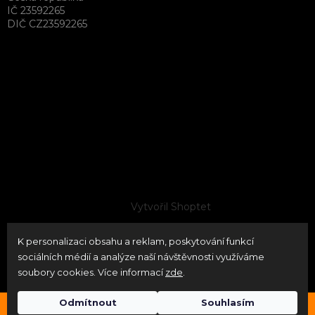
IČ 23592265
DIČ CZ23592265
Vytvořil Shoptet
K personalizaci obsahu a reklam, poskytování funkcí
Copyright 2026
neoPATRON
. Všechna práva vyhrazena.
sociálních médií a analýze naší návštěvnosti využíváme
Upravit nastavení cookies
soubory cookies. Více informací
zde
.
Odmítnout
Souhlasím
Průběžně naskladňujeme značky Timney USA / Bore Tech
Odstoupit od smlouvy