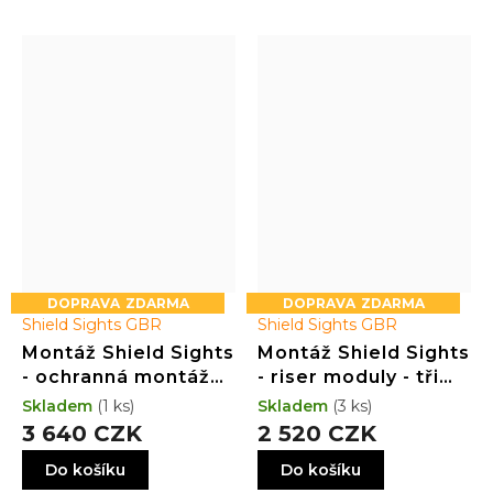
ZDARMA
ZDARMA
Shield Sights GBR
Shield Sights GBR
Montáž Shield Sights
Montáž Shield Sights
- ochranná montáž
- riser moduly - tři
na Picatinny lištu
výšky - HLINÍK
Skladem
(1 ks)
Skladem
(3 ks)
3 640 CZK
2 520 CZK
Do košíku
Do košíku