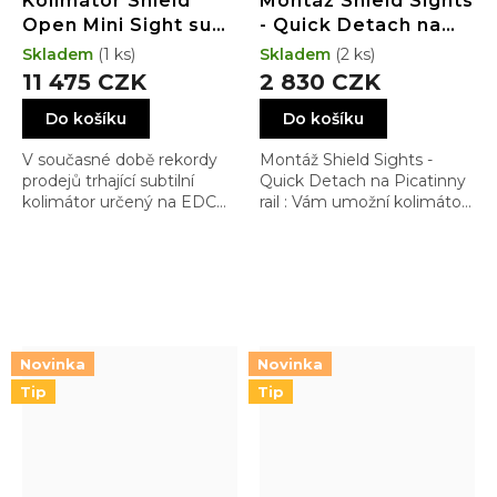
Kolimátor Shield
Montáž Shield Sights
Open Mini Sight sub
- Quick Detach na
compact (OMSsc)
Picatinny rail
Skladem
(1 ks)
Skladem
(2 ks)
GLASS edition Draw
11 475 CZK
2 830 CZK
4MOA Dot
Do košíku
Do košíku
(3.25MOA)
V současné době rekordy
Montáž Shield Sights -
prodejů trhající subtilní
Quick Detach na Picatinny
kolimátor určený na EDC
rail : Vám umožní kolimátor
pistole pro lepší a rychlejší
přehazovat mezi zbraněmi
intuitivní zamíření, bez
a odnímat a instalovat dle
zavazení horního černého
libosti. Kvalitní provedení
mostu. Přímo Vás navádí …
Novinka
Novinka
Tip
Tip