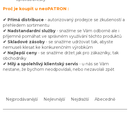
Proč je koupit u neoPATRON :
✔ Přímá distribuce
- autorizovaný prodejce se zkušeností a
přehledem sortimentu
✔ Nadstandardní služby
- snažíme se Vám odborně ale i
příjemně pomáhat ve správném využívání těchto produktů
✔ Skladové zásoby
- se snažíme udržovat tak, abyste
nemuseli klesat ke konkurenčním výrobkům
✔ Nejlepší ceny
- se snažíme držet jak pro zákazníky, tak
obchodníky
✔ Milý a spolehlivý klientský servis
- u nás se Vám
nestane, že bychom neodpovídali, nebo nezavolali zpět
Ř
a
Nejprodávanější
Nejlevnější
Nejdražší
Abecedně
z
e
n
V
í
ý