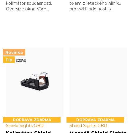
kolimátor současnosti.
tělem z leteckého hliníku
Oversize okno Vám
pro vyšší odolnost, s
pomůže v rychlém
automatickým
zamíření i v těch
přizpůsobením jasu
nejrychlejších pohybech a
záměrného bodu, … ale
tím Vám pomůže vítězit. A
také šuplíkem na baterku
kdo má rád barvičky, může
usnadňující její výměnu
si vybrat dosytosti…
Novinka
Tip
ZDARMA
ZDARMA
Shield Sights GBR
Shield Sights GBR