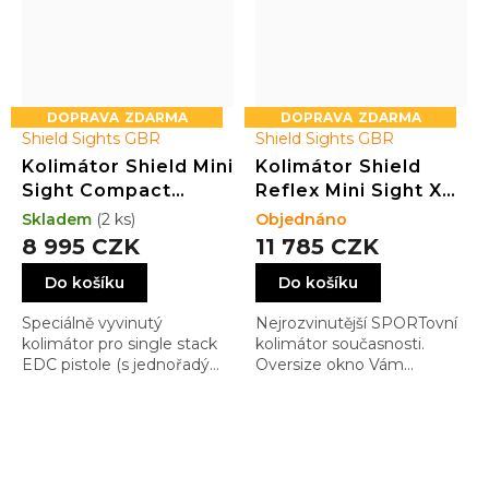
ZDARMA
ZDARMA
Shield Sights GBR
Shield Sights GBR
Kolimátor Shield Mini
Kolimátor Shield
Sight Compact
Reflex Mini Sight XL
(SMSC) GLASS
(RMSX) GLASS
Skladem
(2 ks)
Objednáno
edition 4MOA Dot
edition 4MOA Dot
8 995 CZK
11 785 CZK
(3.25MOA)
(3.25MOA) SILVER
Do košíku
Do košíku
Speciálně vyvinutý
Nejrozvinutější SPORTovní
kolimátor pro single stack
kolimátor současnosti.
EDC pistole (s jednořadým
Oversize okno Vám
zásobníkem). Můžete si
pomůže v rychlém
vybrat mezi variantami s
zamíření i v těch
polymerovou nebo
nejrychlejších pohybech a
skleněnou čočkou. Je
tím Vám pomůže vítězit. A
připraven snést tvrdé
kdo má rád barvičky, může