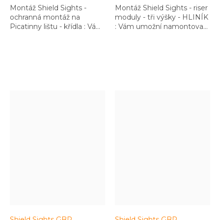
Montáž Shield Sights -
Montáž Shield Sights - riser
ochranná montáž na
moduly - tři výšky - HLINÍK
Picatinny lištu - křídla : Vám
: Vám umožní namontovat
ochrání kolimátor, který je
kolimátor do libovolné
montovaný jako záložní na
výšky dle Vaší preference
pušku. Ochrání i při hrubém
zacházení
Shield Sights GBR
Shield Sights GBR