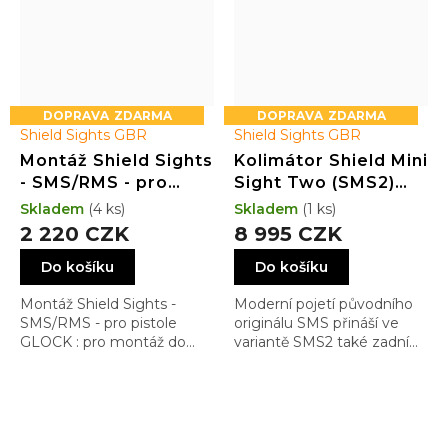
ZDARMA
ZDARMA
Shield Sights GBR
Shield Sights GBR
Montáž Shield Sights
Kolimátor Shield Mini
- SMS/RMS - pro
Sight Two (SMS2)
pistole GLOCK - MOS
GLASS edition 4MOA
Skladem
(4 ks)
Skladem
(1 ks)
Dot (3.25MOA)
2 220 CZK
8 995 CZK
Do košíku
Do košíku
Montáž Shield Sights -
Moderní pojetí původního
SMS/RMS - pro pistole
originálu SMS přináší ve
GLOCK : pro montáž do
variantě SMS2 také zadní
systému MOS
mířidla a novější dizajn.
Navíc jeho čočka již není
polymerová, ale skleněná
aby odolala poškrábání i při
EDC nošení