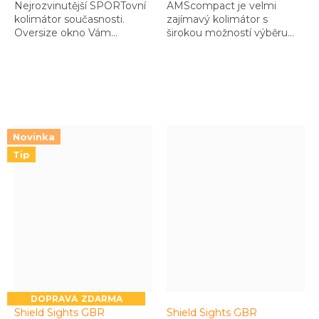
Nejrozvinutější SPORTovní
AMScompact je velmi
kolimátor současnosti.
zajímavý kolimátor s
Oversize okno Vám
širokou možností výběru
pomůže v rychlém
záměrného bodu, nebo
zamíření i v těch
dokonce Multi-Reticle.
nejrychlejších pohybech a
Velmi odolný model
tím Vám pomůže vítězit. A
odvozený od modelů
kdo má rád barvičky, může
používaných v armádách
si vybrat dosytosti…
NATO.
Novinka
Tip
ZDARMA
Shield Sights GBR
Shield Sights GBR