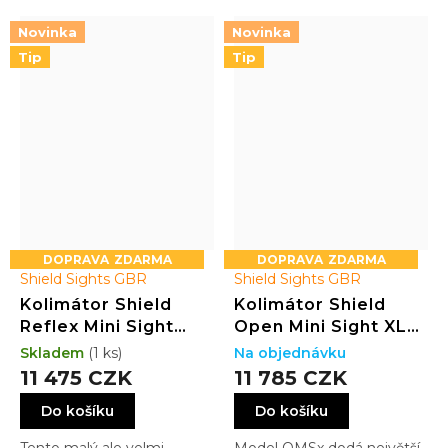
zacházení…
si vybrat dosytosti…
Novinka
Novinka
Tip
Tip
ZDARMA
ZDARMA
Shield Sights GBR
Shield Sights GBR
Kolimátor Shield
Kolimátor Shield
Reflex Mini Sight
Open Mini Sight XL
Compact (RMSC)
(OMSx) GLASS
Skladem
(1 ks)
Na objednávku
GLASS edition 4MOA
edition 4MOA Dot
11 475 CZK
11 785 CZK
Dot (3.25MOA)
(3.25MOA)
Do košíku
Do košíku