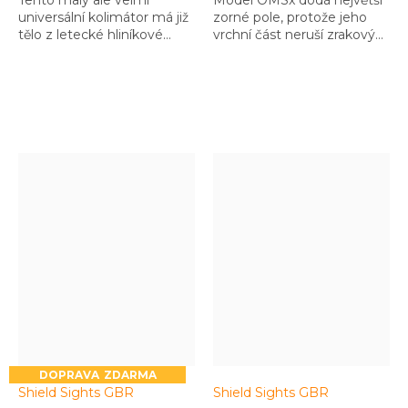
Tento malý ale velmi
Model OMSx dodá největší
universální kolimátor má již
zorné pole, protože jeho
tělo z letecké hliníkové
vrchní část neruší zrakový
slitiny a perfektně
vjem a Vaše střelba je
přizpůsobuje podsvícení
přirozenější a rychlejší
záměrného bodu tak,
abyste nebyli ani oslněni ale
vždy mohli komfortně
fungovat
ZDARMA
Shield Sights GBR
Shield Sights GBR