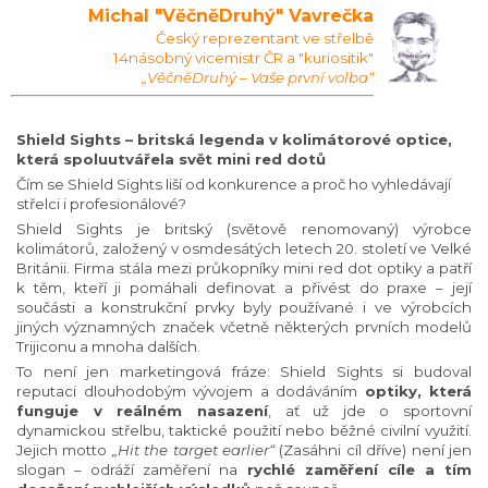
Michal "VěčněDruhý" Vavrečka
Český reprezentant ve střelbě
14násobný vicemistr ČR a "kuriositik"
„VěčněDruhý – Vaše první volba“
Shield Sights – britská legenda v kolimátorové optice,
která spoluutvářela svět mini red dotů
Čím se Shield Sights liší od konkurence a proč ho vyhledávají
střelci i profesionálové?
Shield Sights je britský (světově renomovaný) výrobce
kolimátorů, založený v osmdesátých letech 20. století ve Velké
Británii. Firma stála mezi průkopníky mini red dot optiky a patří
k těm, kteří ji pomáhali definovat a přivést do praxe – její
součásti a konstrukční prvky byly používané i ve výrobcích
jiných významných značek včetně některých prvních modelů
Trijiconu a mnoha dalších.
To není jen marketingová fráze: Shield Sights si budoval
reputaci dlouhodobým vývojem a dodáváním
optiky, která
funguje v reálném nasazení
, ať už jde o sportovní
dynamickou střelbu, taktické použití nebo běžné civilní využití.
Jejich motto
„Hit the target earlier“
(Zasáhni cíl dříve) není jen
slogan – odráží zaměření na
rychlé zaměření cíle a tím