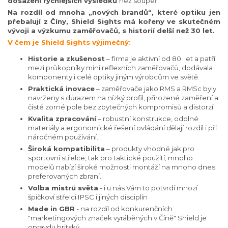
dosažení rychlejších výsledků
než soupeř.
Na rozdíl od mnoha „nových brandů“, které optiku jen
přebalují z Číny, Shield Sights má kořeny ve skutečném
vývoji a výzkumu zaměřovačů, s historií delší než 30 let.
V čem je Shield Sights výjimečný:
Historie a zkušenost
– firma je aktivní od 80. let a patří
mezi průkopníky mini reflexních zaměřovačů, dodávala
komponenty i celé optiky jiným výrobcům ve světě.
Praktická inovace
– zaměřovače jako RMS a RMSc byly
navrženy s důrazem na nízký profil, přirozené zaměření a
čisté zorné pole bez zbytečných kompromisů a distorzí.
Kvalita zpracování
– robustní konstrukce, odolné
materiály a ergonomické řešení ovládání dělají rozdíl i při
náročném používání.
Široká kompatibilita
– produkty vhodné jak pro
sportovní střelce, tak pro taktické použití; mnoho
modelů nabízí široké možnosti montáží na mnoho dnes
preferovaných zbraní.
Volba mistrů světa
- i u nás Vám to potvrdí mnozí
špičkoví střelci IPSC i jiných disciplín
Made in GBR
- na rozdíl od konkurenčních
"marketingových značek vyráběných v Číně" Shield je
opravdu britský.