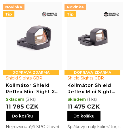
p
p
r
i
Novinka
Novinka
o
s
Tip
Tip
d
p
u
r
k
o
t
d
ů
u
k
t
ů
ZDARMA
ZDARMA
Shield Sights GBR
Shield Sights GBR
Kolimátor Shield
Kolimátor Shield
Reflex Mini Sight XL
Reflex Mini Sight
(RMSX) GLASS
Draw (RMSD) GLASS
Skladem
(3 ks)
Skladem
(1 ks)
edition 4MOA Dot
edition 4MOA Dot
11 785 CZK
11 475 CZK
(3.25MOA) BLACK
(3.25MOA)
Do košíku
Do košíku
Nejrozvinutější SPORTovní
Špičkový malý kolimátor, s