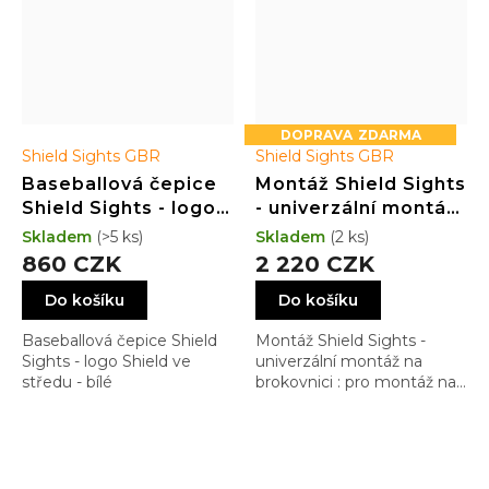
ZDARMA
Shield Sights GBR
Shield Sights GBR
Baseballová čepice
Montáž Shield Sights
Shield Sights - logo
- univerzální montáž
Shield ve středu čela
na brokovnici
Skladem
(>5 ks)
Skladem
(2 ks)
- bílé
860 CZK
2 220 CZK
Do košíku
Do košíku
Baseballová čepice Shield
Montáž Shield Sights -
Sights - logo Shield ve
univerzální montáž na
středu - bílé
brokovnici : pro montáž na
náběžnou lištu různých šíří