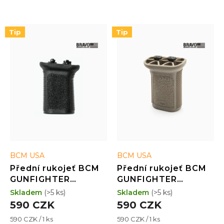
ý
p
i
Tip
Tip
s
p
r
o
d
u
k
t
ů
BCM USA
BCM USA
Přední rukojeť BCM
Přední rukojeť BCM
GUNFIGHTER
GUNFIGHTER
Vertical Grip - M-LOK
Vertical Grip - M-LOK
Skladem
(>5 ks)
Skladem
(>5 ks)
- Mod 3 - BLK
- Mod 3 - FDE
590 CZK
590 CZK
Měrná
Měrná
590 CZK / 1 ks
590 CZK / 1 ks