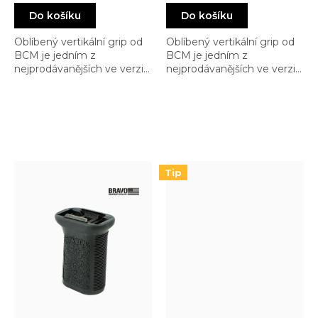
cena:
cena:
Do košíku
Do košíku
Oblíbený vertikální grip od
Oblíbený vertikální grip od
BCM je jedním z
BCM je jedním z
nejprodávanějších ve verzi
nejprodávanějších ve verzi
M-LOK, ale můžete jej
M-LOK, ale můžete jej
zakoupit i ve verzi Picatinny
zakoupit i ve verzi Picatinny
abyste si je mohli upevnit
abyste si je mohli upevnit
na své QuadRail předpažbí
na své QuadRail předpažbí
Tip