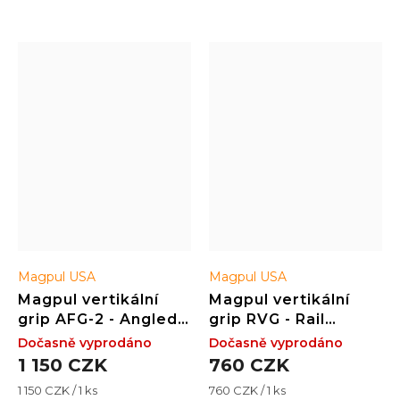
možnost si zvolit
minimalistické řešení
Magpul USA
Magpul USA
Magpul vertikální
Magpul vertikální
grip AFG-2 - Angled
grip RVG - Rail
Fore Grip 1913
Vertical Grip 1913
Dočasně vyprodáno
Dočasně vyprodáno
Picatinny - Black
Picatinny - Black
1 150 CZK
760 CZK
Měrná
Měrná
1 150 CZK / 1 ks
760 CZK / 1 ks