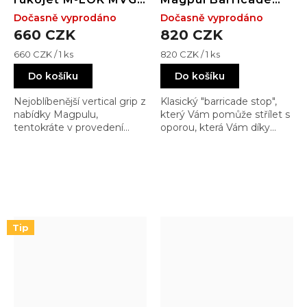
Vertical Grip M-Lok
Stop – M-LOK
Dočasně vyprodáno
Dočasně vyprodáno
Slot System - Black
660 CZK
820 CZK
Měrná
Měrná
660 CZK / 1 ks
820 CZK / 1 ks
cena:
cena:
Do košíku
Do košíku
Nejoblíbenější vertical grip z
Klasický "barricade stop",
nabídky Magpulu,
který Vám pomůže střílet s
tentokráte v provedení
oporou, která Vám díky
přímo do M-LOKu a nikoliv
pyramidkám neuklouzne,
na Picatinny. Pokud máte
neuhne, … prostě to drží
již předpažbí s M-LOK
jako přibité
systémem, je to naprosto
jednoduché a lépe funkční
než, přes připojení pomocí
Picatinny lišty
Tip