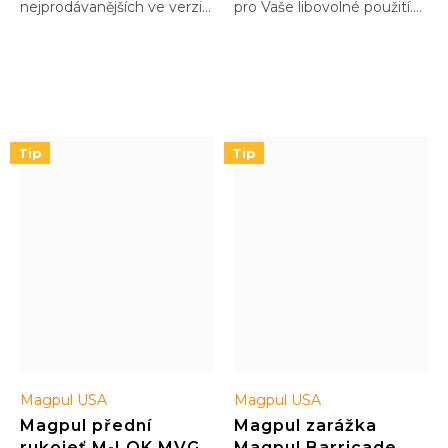
nejprodávanějších ve verzi
pro Vaše libovolné použití.
M-LOK, ale můžete jej
Např baterie, díly, mazivo,
zakoupit i ve verzi Picatinny
KPZ, tobacco last shot :)
abyste si je mohli upevnit
na své QuadRail předpažbí
Tip
Tip
Magpul USA
Magpul USA
Magpul přední
Magpul zarážka
rukojeť M-LOK MVG
Magpul Barricade