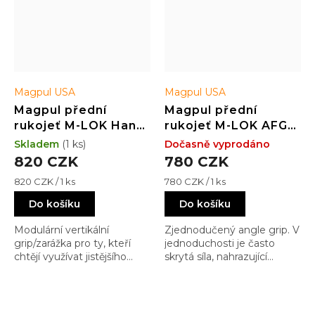
Magpul USA
Magpul USA
Magpul přední
Magpul přední
rukojeť M-LOK Hand
rukojeť M-LOK AFG
Stop Kit, M-Lok
Angled Fore-Grip M-
Skladem
(1 ks)
Dočasně vyprodáno
System - Black
Lok System - Black
820 CZK
780 CZK
Měrná
Měrná
820 CZK / 1 ks
780 CZK / 1 ks
cena:
cena:
Do košíku
Do košíku
Modulární vertikální
Zjednodučený angle grip. V
grip/zarážka pro ty, kteří
jednoduchosti je často
chtějí využívat jistějšího
skrytá síla, nahrazující
úchopu, ale nechtějí nosit
marketing a spoustu cool
na předpažbí "zbytečné"
keců. Prostě přímo k věci
plasty a trojúhelníky a jiné
obezličky. Zde máte