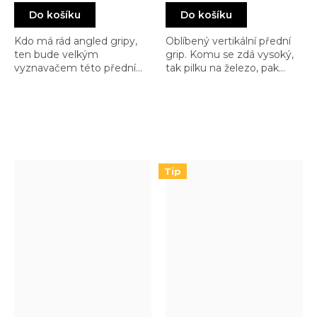
cena:
cena:
Do košíku
Do košíku
Kdo má rád angled gripy,
Oblíbený vertikální přední
ten bude velkým
grip. Komu se zdá vysoký,
vyznavačem této přední
tak pilku na železo, pak
vertikální rukojeti. Přestože
pilník, … a hnedle je
se nese éterem, že už to je
poloviční a vypadá daleko
dávno překonané, tak má
víc COOL … Tak nekecám a
stále své oblíbence
makám!
Tip