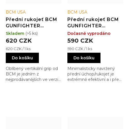
BCM USA
BCM USA
Přední rukojeť BCM
Přední rukojeť BCM
GUNFIGHTER
GUNFIGHTER
Vertical Grip -
Kinesthetic Angled
Skladem
(>5 ks)
Dočasně vyprodáno
picatinny - Mod 3 -
Grip - M-LOK - BLK
620 CZK
590 CZK
BLK
Měrná
Měrná
620 CZK / 1 ks
590 CZK / 1 ks
cena:
cena:
Do košíku
Do košíku
Oblíbený vertikální grip od
Minimalisticky navržený
BCM je jedním z
přední úchop/rukojeť je
nejprodávanějších ve verzi
extrémně efektivní a i přes
M-LOK, ale můžete jej
minimalistický design má
zakoupit i ve verzi Picatinny
mnoho výhod oproti svým
abyste si je mohli upevnit
konkurentům
na své QuadRail předpažbí