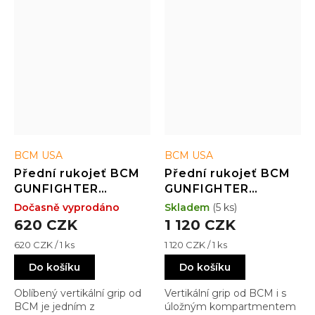
BCM USA
BCM USA
Přední rukojeť BCM
Přední rukojeť BCM
GUNFIGHTER
GUNFIGHTER
Vertical Grip -
Vertical Grip -
Dočasně vyprodáno
Skladem
(5 ks)
picatinny - Mod 3 -
picatinny - s úložným
620 CZK
1 120 CZK
FDE
prostorem - FDE
Měrná
Měrná
620 CZK / 1 ks
1 120 CZK / 1 ks
cena:
cena:
Do košíku
Do košíku
Oblíbený vertikální grip od
Vertikální grip od BCM i s
BCM je jedním z
úložným kompartmentem