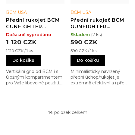
BCM USA
BCM USA
Přední rukojeť BCM
Přední rukojeť BCM
GUNFIGHTER
GUNFIGHTER
Vertical Grip -
Kinesthetic Angled
Dočasně vyprodáno
Skladem
(2 ks)
picatinny - s úložným
Grip - M-LOK - FDE
1 120 CZK
590 CZK
prostorem - BLK
Měrná
Měrná
1 120 CZK / 1 ks
590 CZK / 1 ks
cena:
cena:
Do košíku
Do košíku
Vertikální grip od BCM i s
Minimalisticky navržený
úložným kompartmentem
přední úchop/rukojeť je
pro Vaše libovolné použití.
extrémně efektivní a i přes
Např baterie, díly, mazivo,
minimalistický design má
KPZ, tobacco last shot :)
mnoho výhod oproti svým
konkurentům
14
položek celkem
O
v
l
á