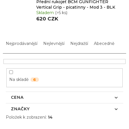
Přední rukojeť BCM GUNFIGHTER
Vertical Grip - picatinny - Mod 3 - BLK
Skladem
(>5 ks)
620 CZK
Ř
a
Nejprodávanější
Nejlevnější
Nejdražší
Abecedně
z
e
n
í
p
Na skladě
6
r
o
d
CENA
u
k
ZNAČKY
t
Položek k zobrazení:
14
ů
V