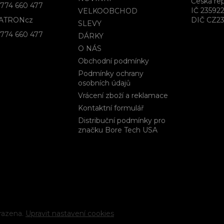
Česká rep
774 660 477
IČ 23592
VELKOOBCHOD
ATRONcz
DIČ CZ23
SLEVY
774 660 477
DÁRKY
O NÁS
Obchodní podmínky
Podmínky ochrany
osobních údajů
Vrácení zboží a reklamace
Kontaktní formulář
Distribuční podmínky pro
značku Bore Tech USA
razena.
Upravit nastavení cookies