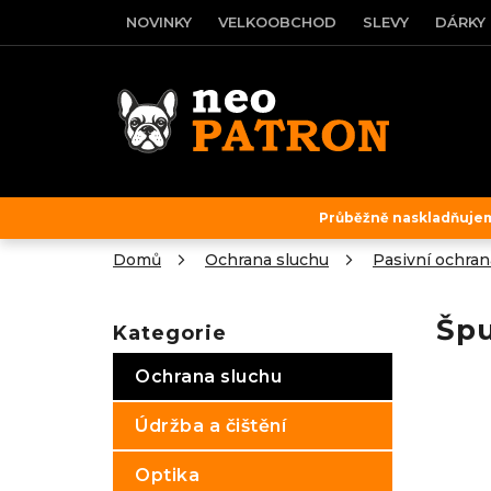
Přejít
NOVINKY
VELKOOBCHOD
SLEVY
DÁRKY
na
obsah
Průběžně naskladňujeme
Domů
Ochrana sluchu
Pasivní ochran
P
o
Šp
Kategorie
Přeskočit
s
kategorie
t
Ochrana sluchu
r
a
Údržba a čištění
n
n
Optika
í