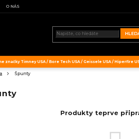
O NÁS
HLED
 značky Timney USA / Bore Tech USA / Geissele USA / Hiperfire USA
a
Špunty
unty
Produkty teprve přip