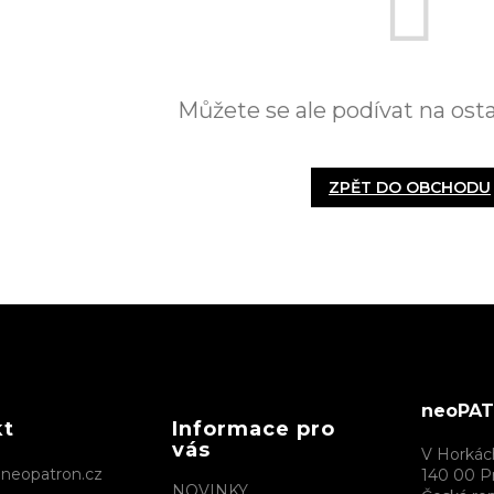
Můžete se ale podívat na osta
ZPĚT DO OBCHODU
neoPATR
kt
Informace pro
vás
V Horkác
@
neopatron.cz
140 00 P
NOVINKY