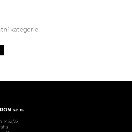
tní kategorie.
ON s.r.o.
h 1432/22
raha