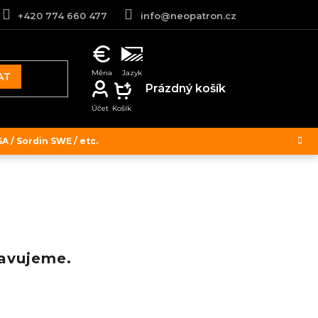
+420 774 660 477
info@neopatron.cz
AT
NÁKUPNÍ
Prázdný košík
KOŠÍK
 / Sordin SWE / etc.
ravujeme.