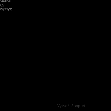
ublika
265
592265
Vytvořil Shoptet