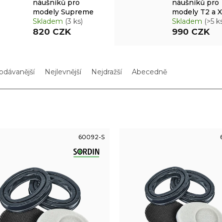
náušníků pro
náušníků pro
modely Supreme
modely T2 a 
Skladem
(3 ks)
Skladem
(>5 k
820 CZK
990 CZK
odávanější
Nejlevnější
Nejdražší
Abecedně
60092-S