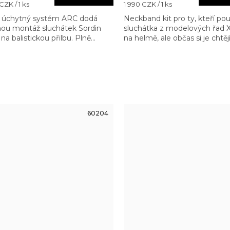
Měrná
CZK / 1 ks
1 990 CZK / 1 ks
cena:
 úchytný systém ARC dodá
Neckband kit pro ty, kteří použ
ou montáž sluchátek Sordin
sluchátka z modelových řad 
na balistickou přilbu. Plně
na helmě, ale občas si je chtěj
tibilní s Ops-Core and Team
přendat do "civilní" formy
y systémy.
60204