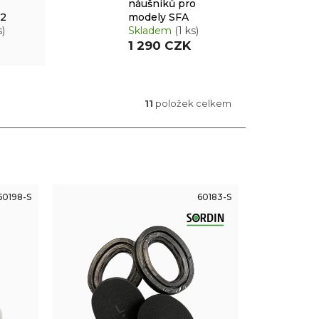
náušníků pro
X2
modely SFA
s)
Skladem
(1 ks)
1 290 CZK
11
položek celkem
60198-S
60183-S