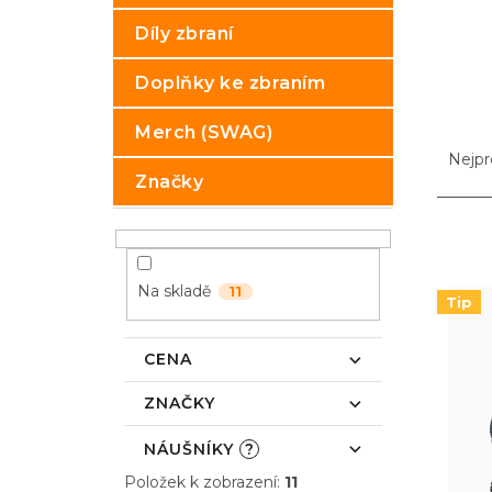
p
Díly zbraní
a
n
Doplňky ke zbraním
e
l
Ř
Merch (SWAG)
a
Nejpr
z
Značky
e
n
V
í
ý
p
p
Na skladě
11
r
i
Tip
o
s
d
p
CENA
u
r
k
o
ZNAČKY
t
d
ů
u
NÁUŠNÍKY
?
k
Položek k zobrazení:
11