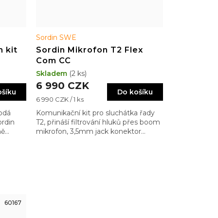
Sordin SWE
 kit
Sordin Mikrofon T2 Flex
Com CC
Skladem
(2 ks)
6 990 CZK
ošíku
Do košíku
Měrná
6 990 CZK / 1 ks
cena:
odá
Komunikační kit pro sluchátka řady
rdin
T2, přináší filtrování hluků přes boom
ně
mikrofon, 3,5mm jack konektor
 Team
připojitelný na obou stranách, a
výstup pro PTT komunikaci. Odolný
proti vlhkosti a nečistotám.
60167