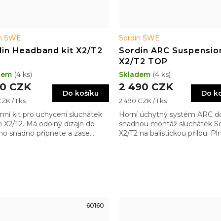
in SWE
Sordin SWE
in Headband kit X2/T2
Sordin ARC Suspension
X2/T2 TOP
dem
(4 ks)
Skladem
(4 ks)
50 CZK
2 490 CZK
Do košíku
Do k
Měrná
CZK / 1 ks
2 490 CZK / 1 ks
cena:
ní kit pro uchycení sluchátek
Horní úchytný systém ARC d
n X2/T2. Má odolný dizajn do
snadnou montáž sluchátek So
ho snadno připnete a zase
X2/T2 na balistickou přilbu. Pl
ete sluchátka. Textilní kryt se
kompatibilní s Ops-Core and
vá samostatně
Wendy systémy.
60160