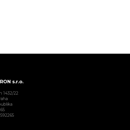
ON s.r.o.
h 1432/22
raha
ublika
265
592265