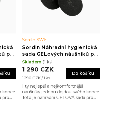
Sordin SWE
nická
Sordin Náhradní hygienická
ků pro
sada GELových náušníků pro
modely SFA
Skladem
(1 ks)
1 290 CZK
ošíku
Do košíku
Měrná
1 290 CZK / 1 ks
cena:
I ty nejlepší a nejkomfortnější
o konce.
náušníky jednou dojdou svého konce.
a pro
Toto je náhradní GELOVÁ sada pro
modely Supreme SFA