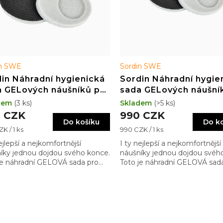
in SWE
Sordin SWE
in Náhradní hygienická
Sordin Náhradní hygie
a GELových náušníků pro
sada GELových náušní
ely Supreme
modely T2 a X2
dem
(3 ks)
Skladem
(>5 ks)
 CZK
990 CZK
Do košíku
Do k
Měrná
K / 1 ks
990 CZK / 1 ks
cena:
ejlepší a nejkomfortnější
I ty nejlepší a nejkomfortnější
íky jednou dojdou svého konce.
náušníky jednou dojdou svéh
je náhradní GELOVÁ sada pro
Toto je náhradní GELOVÁ sad
y Supreme Basic/Pro/Pro-X
modely T2 a X2