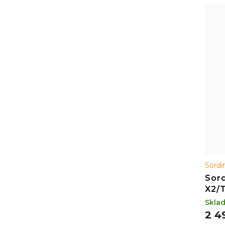
Sord
Sord
X2/
Skla
2 4