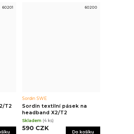
60201
60200
Sordin SWE
X2/T2
Sordin textilní pásek na
headband X2/T2
Skladem
(4 ks)
590 CZK
ošíku
Do košíku