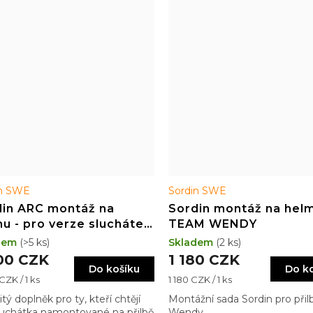
in SWE
Sordin SWE
din ARC montáž na
Sordin montáž na helm
u - pro verze sluchátek
TEAM WENDY
 a SFA
dem
(>5 ks)
Skladem
(2 ks)
00 CZK
1 180 CZK
Do košíku
Do k
Měrná
CZK / 1 ks
1 180 CZK / 1 ks
cena:
tý doplněk pro ty, kteří chtějí
Montážní sada Sordin pro při
luchátka namontované na přilbě
Wendy