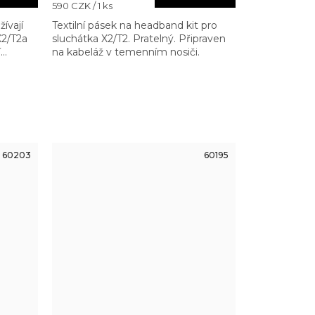
Měrná
590 CZK / 1 ks
cena:
ívají
Textilní pásek na headband kit pro
X2/T2a
sluchátka X2/T2. Pratelný. Připraven
í
na kabeláž v temenním nosiči.
60203
60195