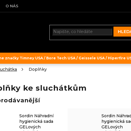
O NÁS
HLED
 značky Timney USA / Bore Tech USA / Geissele USA / Hiperfire USA
luchátka
Doplňky
lňky ke sluchátkům
prodávanější
Sordin Náhradní
Sordin Náhra
hygienická sada
hygienická sa
GELových
GELových