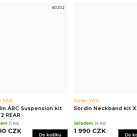
60202
in SWE
Sordin SWE
in ARC Suspension kit
Sordin Neckband kit 
T2 REAR
dem
(1 ks)
Skladem
(4 ks)
90 CZK
1 990 CZK
Do košíku
Do k