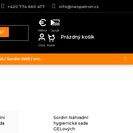
+420 774 660 477
info@neopatron.cz
AT
NÁKUPNÍ
Prázdný košík
KOŠÍK
 / Sordin SWE / etc.
dní
Sordin Náhradní
da
hygienická sada
GELových