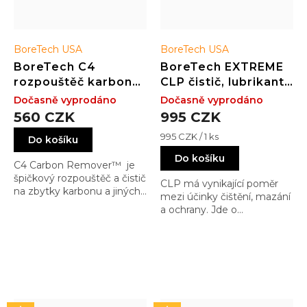
BoreTech USA
BoreTech USA
BoreTech C4
BoreTech EXTREME
rozpouštěč karbonu
CLP čistič, lubrikant
a zbytků nečistot
a konzervant (473
Dočasně vyprodáno
Dočasně vyprodáno
(118 ml)
ml)
560 CZK
995 CZK
Měrná
995 CZK / 1 ks
Do košíku
cena:
Do košíku
C4 Carbon Remover™ je
špičkový rozpouštěč a čistič
CLP má vynikající poměr
na zbytky karbonu a jiných
mezi účinky čištění, mazání
reziduentů a to bez
a ochrany. Jde o
nebezpečných, toxických, a
syntetickou kombinaci
smradlavých vlastností,
olejů, penetrátorů, aditiv a
které jsou standardní pro
inhibitorů rzi. Tato
konkurenční výrobky.
kombinace čistidla,
mazadla a ochrany byla
speciálně vyvinuta pro
zbraně.