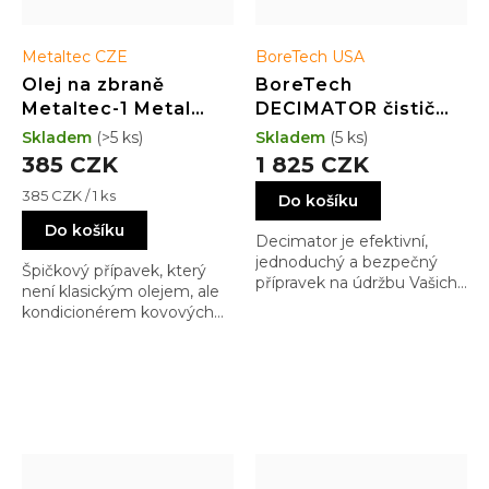
Metaltec CZE
BoreTech USA
Olej na zbraně
BoreTech
Metaltec-1 Metal
DECIMATOR čistič
Conditioner 100 ml
tlumičů (2 x 473 ml)
Skladem
(>5 ks)
Skladem
(5 ks)
385 CZK
1 825 CZK
Měrná
385 CZK / 1 ks
Do košíku
cena:
Do košíku
Decimator je efektivní,
jednoduchý a bezpečný
Špičkový přípavek, který
přípravek na údržbu Vašich
není klasickým olejem, ale
tlumičů. Tyto přípravky jsou
kondicionérem kovových
tu pro Vás aby Vám
povrchů a funguje jako (i
pomohly od odolných
suché) mazadlo. Výrazně
napálenin v tlumiči. V
snižuje tření a
kombinaci spolu jsou
opotřebovávání kovových
špičkovou volbou.
součástí zbraní a tím
zvyšuje spolehlivost a
životnost Vašich zbraní.
Unikátní produkt...