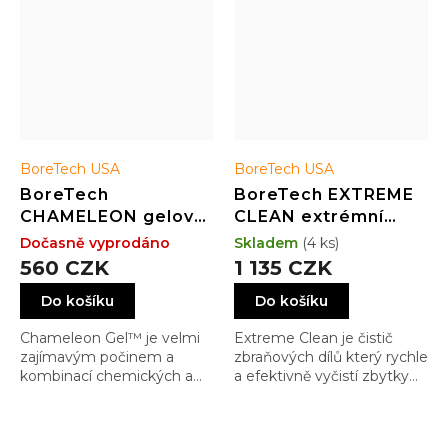
BoreTech USA
BoreTech USA
BoreTech
BoreTech EXTREME
CHAMELEON gelový
CLEAN extrémní
čistič a rozpouštěč
čistidlo dílů (946 ml)
Dočasně vyprodáno
Skladem
(4 ks)
(59 ml)
560 CZK
1 135 CZK
Do košíku
Do košíku
Chameleon Gel™ je velmi
Extreme Clean je čistič
zajímavým počinem a
zbraňových dílů který rychle
kombinací chemických a
a efektivně vyčistí zbytky
mechanických čističů a
karbonu, olejů, mastnoty a
zároveň barevných
nečistot bez
indikátorů pro 100%
nebezpečných výparů,