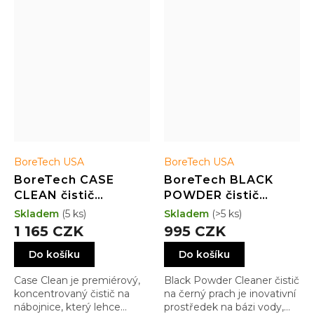
BoreTech USA
BoreTech USA
BoreTech CASE
BoreTech BLACK
CLEAN čistič
POWDER čistič
mosazných nábojnic
černoprachých
Skladem
(5 ks)
Skladem
(>5 ks)
(928 ml)
zbraní (473ml)
1 165 CZK
995 CZK
Do košíku
Do košíku
Case Clean je premiérový,
Black Powder Cleaner čistič
koncentrovaný čistič na
na černý prach je inovativní
nábojnice, který lehce
prostředek na bázi vody,