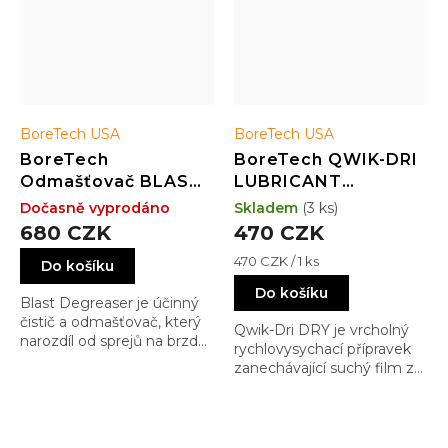
BoreTech USA
BoreTech USA
BoreTech
BoreTech QWIK-DRI
Odmašťovač BLAST
LUBRICANT
degreaser (296 ml)
teflonové suché
Dočasně vyprodáno
Skladem
(3 ks)
mazadlo (29 ml)
680 CZK
470 CZK
Měrná
470 CZK / 1 ks
Do košíku
cena:
Do košíku
Blast Degreaser je účinný
čistič a odmašťovač, který
Qwik-Dri DRY je vrcholný
narozdíl od sprejů na brzdy
rychlovysychací přípravek
nepoškodí Vaše zbraně. Po
zanechávající suchý film z
vyschnutí nezanechává
PTFE částic a mizícího
žádný film.
unašedla. Qwik-Dri dokáže
penetrovat do hlubokých
skulin, závitů, ale přitom