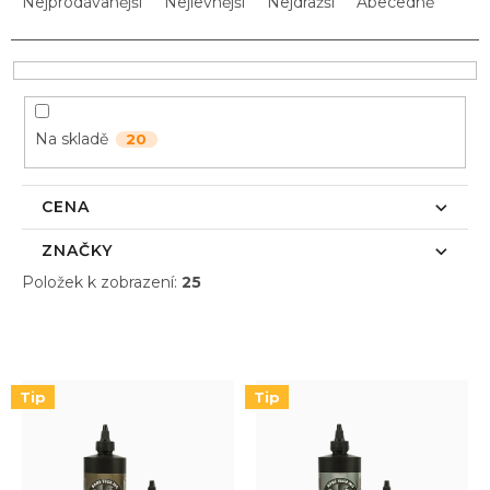
a
Nejprodávanější
Nejlevnější
Nejdražší
Abecedně
z
e
n
í
p
Na skladě
20
r
o
d
CENA
u
k
ZNAČKY
t
Položek k zobrazení:
25
ů
V
ý
p
i
Tip
Tip
s
p
r