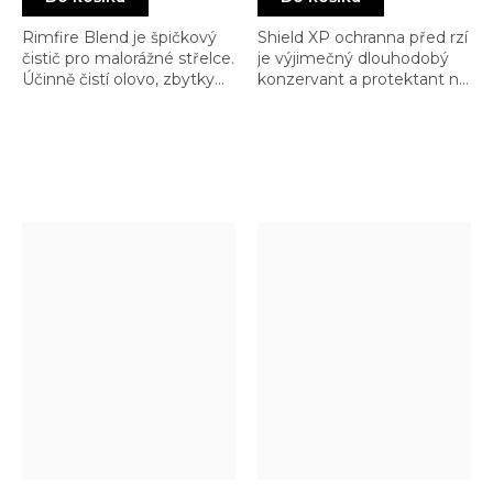
Rimfire Blend je špičkový
Shield XP ochranna před rzí
čistič pro malorážné střelce.
je výjimečný dlouhodobý
Účinně čistí olovo, zbytky
konzervant a protektant na
spalin a ostatní reziduenty.
ochranu Vašich zbraní před
Je to velmi oblíbený
nepříjemnými vlivy počasí
prostředek dnešních
(nebo vlhčího trezoru)
vrcholových malorážných
střelců.