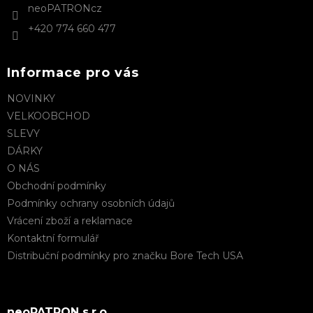
i
neoPATRONcz
s
+420 774 660 477
u
Informace pro vás
NOVINKY
VELKOOBCHOD
SLEVY
DÁRKY
O NÁS
Obchodní podmínky
Podmínky ochrany osobních údajů
Vrácení zboží a reklamace
Kontaktní formulář
Distribuční podmínky pro značku Bore Tech USA
neoPATRON s.r.o.