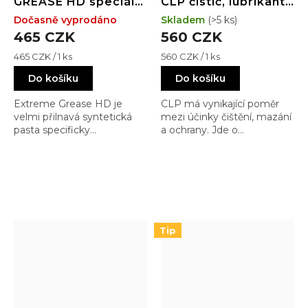
GREASE HD speciální
CLP čistič, lubrikant
odolná pasta (10 ml)
a konzervant (118 ml)
Dočasně vyprodáno
Skladem
(>5 ks)
465 CZK
560 CZK
Měrná
Měrná
465 CZK / 1 ks
560 CZK / 1 ks
cena:
cena:
Do košíku
Do košíku
Extreme Grease HD je
CLP má vynikající poměr
velmi přilnavá syntetická
mezi účinky čištění, mazání
pasta specificky
a ochrany. Jde o
dizajnovaná na místa, kde
syntetickou kombinaci
standardní lubrikanty
olejů, penetrátorů, aditiv a
neobstojí díky rychlosti
inhibitorů rzi. Tato
pohybu nebo teplotě.
kombinace čistidla,
Obsahuje aditiva, inhibitory
mazadla a ochrany byla
rzi, a nano-keramické části,
speciálně vyvinuta pro
... to vše dodává této pastě
zbraně.
Tip
naprosto skvělé vlastnosti