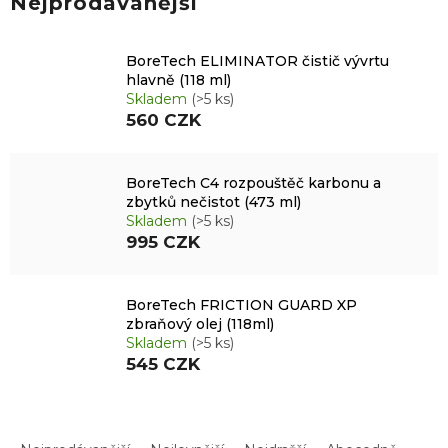
Nejprodávanější
BoreTech ELIMINATOR čistič vývrtu
hlavně (118 ml)
Skladem
(>5 ks)
560 CZK
BoreTech C4 rozpouštěč karbonu a
zbytků nečistot (473 ml)
Skladem
(>5 ks)
995 CZK
BoreTech FRICTION GUARD XP
zbraňový olej (118ml)
Skladem
(>5 ks)
545 CZK
Ř