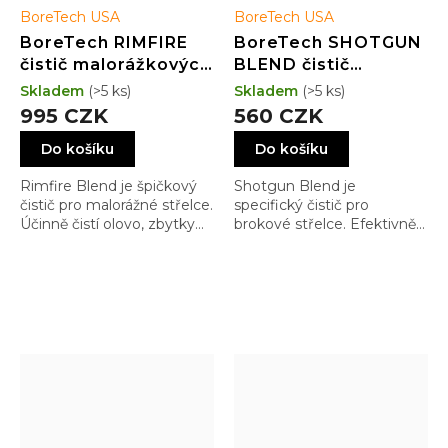
BoreTech USA
BoreTech USA
BoreTech RIMFIRE
BoreTech SHOTGUN
čistič malorážkových
BLEND čistič
hlavní (473 ml)
brokových hlavní (118
Skladem
(>5 ks)
Skladem
(>5 ks)
ml)
995 CZK
560 CZK
Do košíku
Do košíku
Rimfire Blend je špičkový
Shotgun Blend je
čistič pro malorážné střelce.
specifický čistič pro
Účinně čistí olovo, zbytky
brokové střelce. Efektivně
spalin a ostatní reziduenty.
rozpouští olovo, zbytky po
Je to velmi oblíbený
spalinách a plastových
prostředek dnešních
košíčcích, a také choky.
vrcholových malorážných
Velmi brzy se stal čistidlem
střelců.
střelců nejvyšší úrovně jak
trapu tak skeetu a dalších
disciplín.