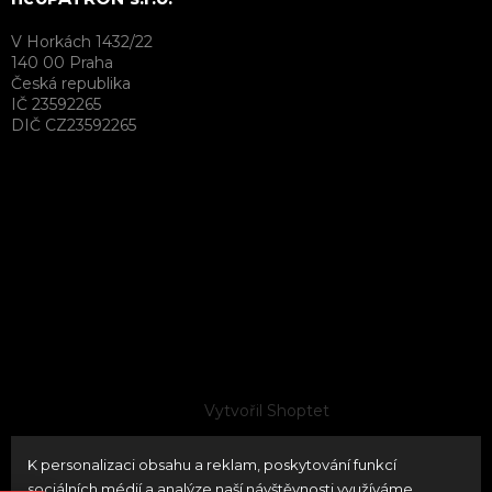
V Horkách 1432/22
140 00 Praha
Česká republika
IČ 23592265
DIČ CZ23592265
Vytvořil Shoptet
K personalizaci obsahu a reklam, poskytování funkcí
Copyright 2026
neoPATRON
. Všechna práva vyhrazena.
sociálních médií a analýze naší návštěvnosti využíváme