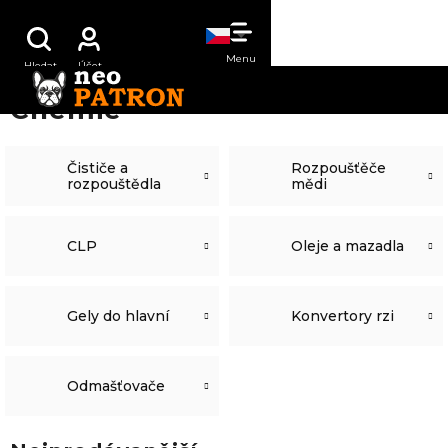
Přejít
NÁKUPNÍ
na
obsah
KOŠÍK
Chemie
Čističe a
Rozpoušťěče
rozpouštědla
mědi
CLP
Oleje a mazadla
Gely do hlavní
Konvertory rzi
Odmašťovače