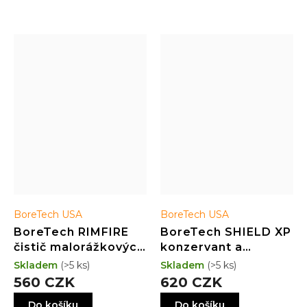
dostatečně přilnout k
povrchu zanechávajíc
odolný, trvanlivý mazn
BoreTech USA
BoreTech USA
BoreTech RIMFIRE
BoreTech SHIELD XP
čistič malorážkových
konzervant a
hlavní (118 ml)
inhibitor rzi (118ml)
Skladem
(>5 ks)
Skladem
(>5 ks)
560 CZK
620 CZK
Do košíku
Do košíku