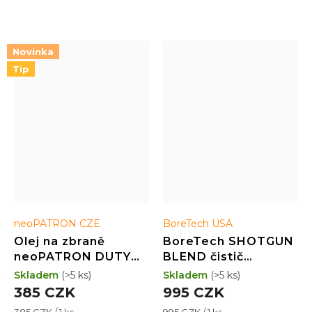
bezpečné čištění hlavně.
které se nachází v
Snadno odstraňuje karbon,
konkurenčních produktech
měď, olovo a molyku.
Novinka
Tip
Průměrné
hodnocení
produktu
neoPATRON CZE
BoreTech USA
je
Olej na zbraně
BoreTech SHOTGUN
5,0
neoPATRON DUTY
BLEND čistič
z
LUBE 100 ml
brokových hlavní
Skladem
(>5 ks)
Skladem
(>5 ks)
5
(473 ml)
hvězdiček.
385 CZK
995 CZK
Měrná
Měrná
385 CZK / 1 ks
995 CZK / 1 ks