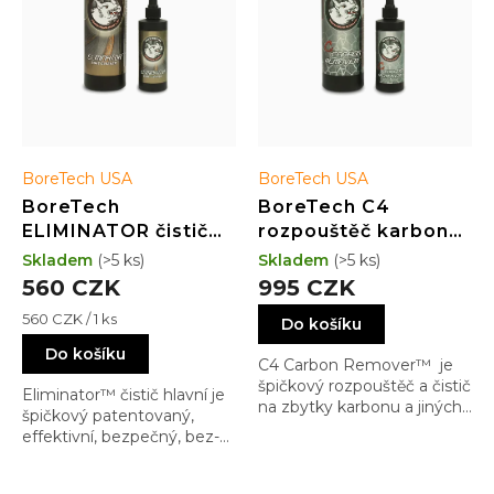
o
d
u
k
t
ů
BoreTech USA
BoreTech USA
BoreTech
BoreTech C4
ELIMINATOR čistič
rozpouštěč karbonu
vývrtu hlavně (118 ml)
a zbytků nečistot
Skladem
(>5 ks)
Skladem
(>5 ks)
(473 ml)
560 CZK
995 CZK
Měrná
560 CZK / 1 ks
Do košíku
cena:
Do košíku
C4 Carbon Remover™ je
špičkový rozpouštěč a čistič
Eliminator™ čistič hlavní je
na zbytky karbonu a jiných
špičkový patentovaný,
reziduentů a to bez
effektivní, bezpečný, bez-
nebezpečných, toxických, a
amoniakový přípravek,
smradlavých vlastností,
který vzal čistící prostředky
které jsou standardní pro