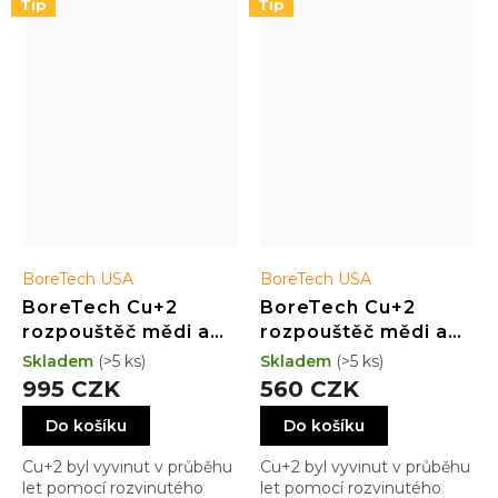
Tip
Tip
BoreTech USA
BoreTech USA
BoreTech Cu+2
BoreTech Cu+2
rozpouštěč mědi a
rozpouštěč mědi a
mosazi (473 ml)
mosazi (118 ml)
Skladem
(>5 ks)
Skladem
(>5 ks)
995 CZK
560 CZK
Do košíku
Do košíku
Cu+2 byl vyvinut v průběhu
Cu+2 byl vyvinut v průběhu
let pomocí rozvinutého
let pomocí rozvinutého