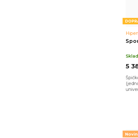
Hiper
Spou
Skla
5 3
Špičk
(jedn
unive
zajiš
přesn
Novi