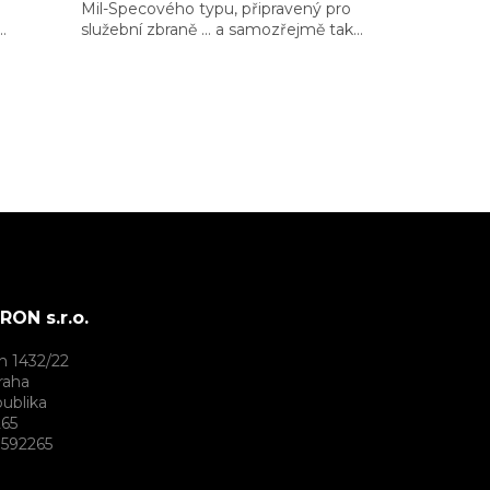
Mil-Specového typu, připravený pro
služební zbraně … a samozřejmě taky
ý i
ty apokalyptické ;)
ON s.r.o.
h 1432/22
raha
ublika
265
592265