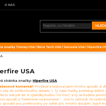
O NÁS
HLED
 značky Timney USA / Bore Tech USA / Geissele USA / Hiperfire USA
SA
erfire USA
á stránka značky:
Hiperfire USA
sSecond komentář:
Prodával a testoval jsem mnoho spouští. A víte
ací olej do 400koňového dieselu :) Ty naše hračky potřebují dobré spo
s to srát pár let. A výsledky budou "nic moc" a Vy se budete jenom div
rou spoušť, a "helemese na koumese" ... ono to začne jít. Já osobně m
to spouště jsou preferovány po světě, pro mnoho disciplín. Jejich kva