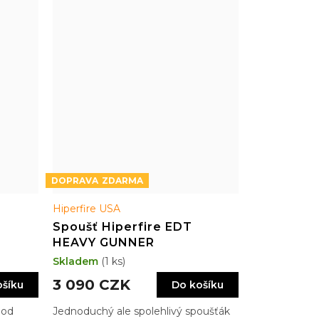
ZDARMA
Hiperfire USA
Spoušť Hiperfire EDT
HEAVY GUNNER
Skladem
(1 ks)
3 090 CZK
ošíku
Do košíku
 od
Jednoduchý ale spolehlivý spoušťák