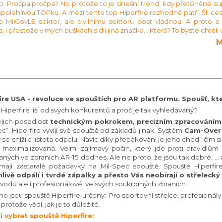
i. Pročpa pročpa? No protože to je dnešní trend, kdy přetůněné su
 spolehlivou TOPku. A mezi tento top Hiperfire rozhodně patří. Šli 
 o MilGovLE sektor, ale civilnímu sektoru dost vládnou. A proto
 i přestože v mých puškách sídlí jiná značka... Která? To byste chtěli věd
M
fire USA - revoluce ve spouštích pro AR platformu. Spoušť, k
 Hiperfire liší od svých konkurentů a proč je tak vyhledávaný?
jejich posedlost
technickým pokrokem, precizním zpracováním 
ec“. Hiperfire vyvíjí své spouště od základů jinak. Systém
Cam-Over
 se snížila jistota odpalu. Navíc díky přepákování je jeho chod "čím sil
 maximalizovaná. Velmi zajímavý počin, který jde proti pravidlů
aných ve zbraních AR-15 dodnes. Ale ne proto, že jsou tak dobré, ... 
mají zastaralé požadavky na Mil-Spec spouště. Spouště Hiperfir
livě odpálí i tvrdé zápalky a přesto Vás neobírají o střeleck
vodů ale i profesionálové, ve svých soukromých zbraních.
o jsou spouště Hiperfire určeny: Pro sportovní střelce, profesionály a ná
protože vědí, jak je to důležité.
i vybrat spouště Hiperfire: