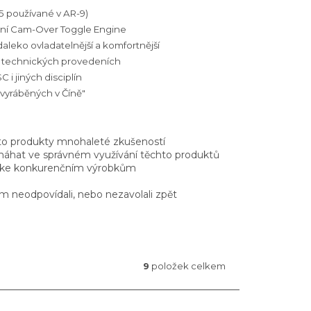
15 používané v AR-9)
ání Cam-Over Toggle Engine
 daleko ovladatelnější a komfortnější
ých technických provedeních
C i jiných disciplín
vyráběných v Číně"
to produkty mnohaleté zkušeností
máhat ve správném využívání těchto produktů
at ke konkurenčním výrobkům
m neodpovídali, nebo nezavolali zpět
9
položek celkem