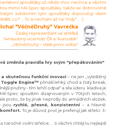
perlativní spoušťáky už nikdo moc nechce a všichni
cestou mimo Mil-Spec spoušťáky, takže se dobrovolně
 s čistým svědomím tyto spoušťáky doporučuji všem
ět, co? ... To si nechám až na "indy" ... :)
ichal "VěčněDruhý" Vavrečka
Český reprezentant ve střelbě
14násobný vicemistr ČR a "kuriositik"
„VěčněDruhý – Vaše první volba“
terá změnila pravidla hry svým "přepákováním"
a skutečnou funkční inovací
– ne jen „vyleštěný
 Toggle Engine™
přináší lehký chod a čistý break,
nější pružiny - tím lehčí odpal" a síla úderu kladiva je
m Mil-Spec spouštím dizajnovaným v 70tých letech,
ale proto, že by jinak neprošly do armádních složek,
e jsou
rychlé, přesné, konzistentní
– a hlavně:
ý komfort.
To je důvod, proč je preferují jak střelci 3-
ročné civilní střelce, ... ti všichni chtějí tu nejlepší