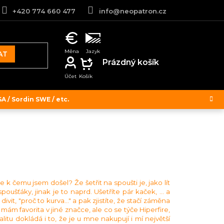
+420 774 660 477
info@neopatron.cz
AT
NÁKUPNÍ
Prázdný košík
KOŠÍK
 / Sordin SWE / etc.
 k čemu jsem došel? Že šetřit na spoušti je, jako lít
ušťáky, jinak je to naprd. Ušetříte pár kaček, ... a
it, "proč to kurva..." a pak zjistíte, že stačí záměna
ám favorita v jiné značce, ale co se týče Hiperfire,
litu dokládá i to, že je u mne nakupují i mí největší