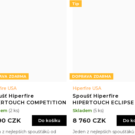
Tip
ZDARMA
ZDARMA
fire USA
Hiperfire USA
šť Hiperfire
Spoušť Hiperfire
ERTOUCH COMPETITION
HIPERTOUCH ECLIPSE
dem
(2 ks)
Skladem
(5 ks)
90 CZK
8 760 CZK
Do košíku
Do k
 z nejlepších spoušťáků od
Jeden z nejlepších spoušťáků