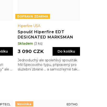
ZDARMA
Hiperfire USA
Spoušť Hiperfire EDT
DESIGNATED MARKSMAN
Skladem
(3 ks)
3 090 CZK
ošíku
Do košíku
Jednoduchý ale spolehlivý spoušťák
ři
Mil-Specového typu, připravený pro
y" ale …
služební zbraně … a samozřejmě taky
ty apokalyptické ;)
Novinka
HPTECL
EDTHG