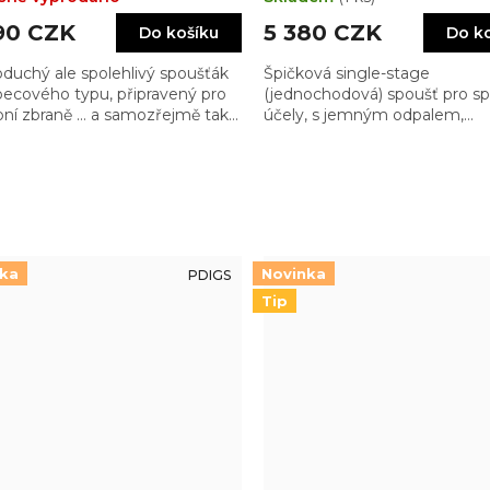
90 CZK
5 380 CZK
Do košíku
Do k
duchý ale spolehlivý spoušťák
Špičková single-stage
pecového typu, připravený pro
(jednochodová) spoušť pro sp
bní zbraně … a samozřejmě taky
účely, s jemným odpalem,
kalyptické ;)
zajišťujícím nestrhávání a vy
přesnost
nka
Novinka
PDIGS
Tip