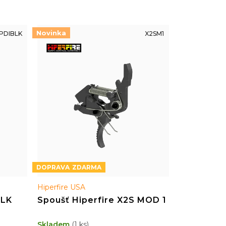
Novinka
PDIBLK
X2SM1
ZDARMA
Hiperfire USA
BLK
Spoušť Hiperfire X2S MOD 1
Skladem
(1 ks)