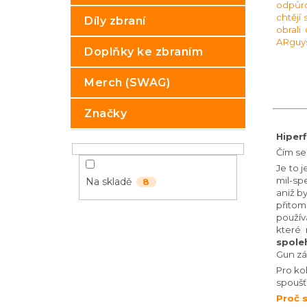
odpůrc
p
chtějí
Díly zbraní
a
obrali
n
ARguys,
Doplňky ke zbraním
e
l
Merch (SWAG)
Značky
Hiper
Čím se
Je to 
mil-sp
Na skladě
8
aniž by
přitom
použív
které 
spoleh
Gun zá
Pro koh
spoušť 
Proč s