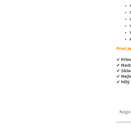
Proč j
✔ Přím
✔ Nads
✔ Skl
✔ Nejl
✔ Milý
Ř
a
Nejpr
z
e
n
V