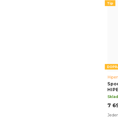
Tip
Hiper
Spou
HIP
Skla
7 6
Jeden