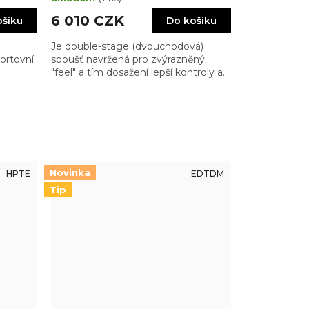
6 010 CZK
ošíku
Do košíku
Je double-stage (dvouchodová)
ortovní
spoušť navržená pro zvýrazněný
"feel" a tím dosažení lepší kontroly a
sokou
citlivosti při spouštění
Novinka
HPTE
EDTDM
Tip