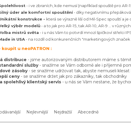
Spolehlivost
- i ve zbraních, kde nemusí (například spouště pro AR-
Silný úder ale komfortní spouštění
- díky negativnímu přepákov
Unikátní konstrukce -
která se výrazně liší od Mil-Spec spouští a je
Velký výběr modelů
- a to jak pro AR-15, tak AR-10, AR-9 ... v různ
Volba mistrů světa
- i u nás Vám to potvrdí mnozí špičkoví střelci IPS
Made in USA
- na rozdíl od konkurenčních "marketingových značek 
e koupit u neoPATRON :
á distribuce
- jsme autorizovaným distributorem máme s těmi
tandardní služby
- snažíme se Vám odborně ale i příjemně po
adové zásoby
- se snažíme udržovat tak, abyste nemuseli kles
epší ceny
- se snažíme držet jak pro zákazníky, tak obchodníky
 a spolehlivý klientský servis
- u nás se Vám nestane, že bycho
odávanější
Nejlevnější
Nejdražší
Abecedně