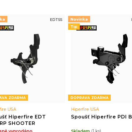
nka
Novinka
EDTSS
Tip
ZDARMA
ZDARMA
fire USA
Hiperfire USA
šť Hiperfire EDT
Spoušť Hiperfire PDI 
RP SHOOTER
sně vyprodáno
Skladem
(1 ks)