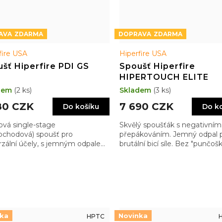
ZDARMA
ZDARMA
fire USA
Hiperfire USA
šť Hiperfire PDI GS
Spoušť Hiperfire
HIPERTOUCH ELITE
dem
(2 ks)
Skladem
(3 ks)
80 CZK
7 690 CZK
Do košíku
Do k
ová single-stage
Skvělý spoušťák s negativním
ochodová) spoušť pro
přepákováním. Jemný odpal p
rzální účely, s jemným odpalem,
brutální bicí síle. Bez "punčošk
ťujícím nestrhávání a vysokou
prostě skvělý spoušťák
ost
nka
Novinka
HPTC