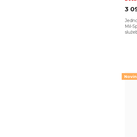
3 0
Jedno
Mil-S
služe
ty apo
Novi