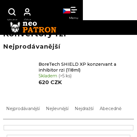
Přejít
NÁKUPNÍ
na
obsah
KOŠÍK
Konvertory rzi
Nejprodávanější
BoreTech SHIELD XP konzervant a
inhibitor rzi (118ml)
Skladem
(>5 ks)
620 CZK
Ř
a
Nejprodávanější
Nejlevnější
Nejdražší
Abecedně
z
e
n
í