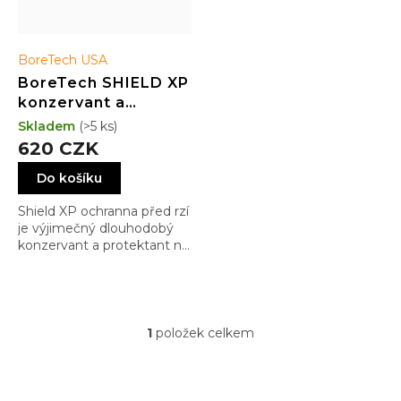
ů
BoreTech USA
BoreTech SHIELD XP
konzervant a
inhibitor rzi (118ml)
Skladem
(>5 ks)
620 CZK
Do košíku
Shield XP ochranna před rzí
je výjimečný dlouhodobý
konzervant a protektant na
ochranu Vašich zbraní před
nepříjemnými vlivy počasí
(nebo vlhčího trezoru)
1
položek celkem
O
v
l
á