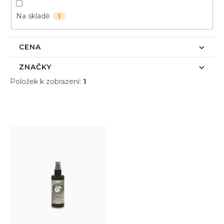
p
Na skladě
1
r
o
d
CENA
u
k
ZNAČKY
t
Položek k zobrazení:
1
ů
V
ý
p
i
s
p
r
o
d
u
k
t