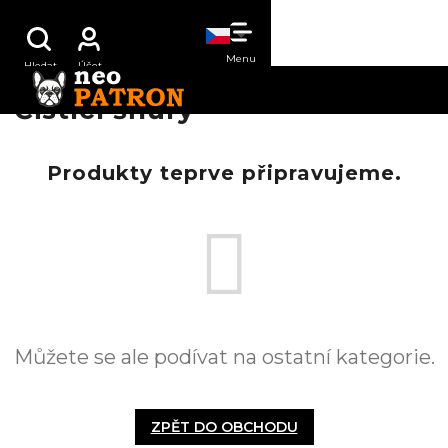
Přejít
NÁKUPNÍ
na
obsah
KOŠÍK
Čistící šňůry
Produkty teprve připravujeme.
Můžete se ale podívat na ostatní kategorie.
ZPĚT DO OBCHODU