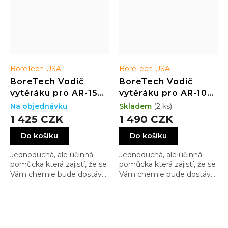
BoreTech USA
BoreTech USA
BoreTech Vodič
BoreTech Vodič
vytěráku pro AR-15
vytěráku pro AR-10
(9 mm PCC)
(.308 / 7.62 mm)
Na objednávku
Skladem
(2 ks)
1 425 CZK
1 490 CZK
Do košíku
Do košíku
Jednoduchá, ale účinná
Jednoduchá, ale účinná
pomůcka která zajistí, že se
pomůcka která zajistí, že se
Vám chemie bude dostávat
Vám chemie bude dostávat
jen tam, kam patří a
jen tam, kam patří a
nebude se matlat jinde
nebude se matlat jinde