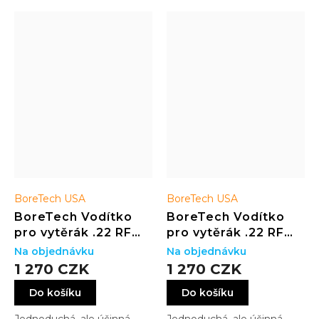
BoreTech USA
BoreTech USA
BoreTech Vodítko
BoreTech Vodítko
pro vytěrák .22 RF
pro vytěrák .22 RF
(TIKKA T1X)
(CZ
Na objednávku
Na objednávku
452/453/455/457)
1 270 CZK
1 270 CZK
Do košíku
Do košíku
Jednoduchá, ale účinná
Jednoduchá, ale účinná