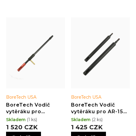
V
ý
p
i
s
p
r
o
d
u
k
t
ů
BoreTech USA
BoreTech USA
BoreTech Vodič
BoreTech Vodič
vytěráku pro
vytěráku pro AR-15
klikovky se
(.223 / 5.56 mm)
Skladem
(1 ks)
Skladem
(2 ks)
středovým zápalem
1 520 CZK
1 425 CZK
pro kalibr .25 - .30