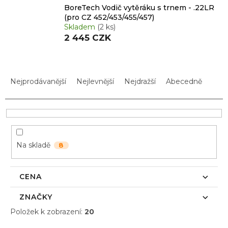
BoreTech Vodič vytěráku s trnem - .22LR
(pro CZ 452/453/455/457)
Skladem
(2 ks)
2 445 CZK
Ř
a
Nejprodávanější
Nejlevnější
Nejdražší
Abecedně
z
e
n
í
p
Na skladě
8
r
o
d
CENA
u
k
ZNAČKY
t
Položek k zobrazení:
20
ů