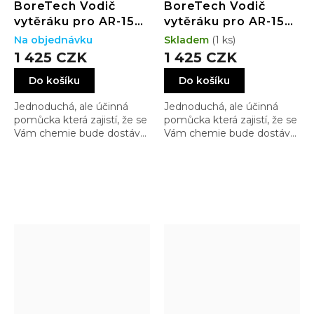
BoreTech Vodič
BoreTech Vodič
vytěráku pro AR-15
vytěráku pro AR-15
(6mm ARC/ 6,5
(.300 Blackout)
Na objednávku
Skladem
(1 ks)
Grendel)
1 425 CZK
1 425 CZK
Do košíku
Do košíku
Jednoduchá, ale účinná
Jednoduchá, ale účinná
pomůcka která zajistí, že se
pomůcka která zajistí, že se
Vám chemie bude dostávat
Vám chemie bude dostávat
jen tam, kam patří a
jen tam, kam patří a
nebude se matlat jinde
nebude se matlat jinde