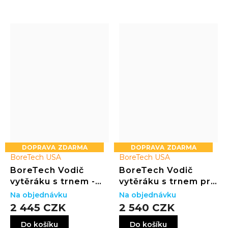
ZDARMA
ZDARMA
BoreTech USA
BoreTech USA
BoreTech Vodič
BoreTech Vodič
vytěráku s trnem -
vytěráku s trnem pro
.22LR (pro TIKKA
AR-15 (6mm ARC/6,5
Na objednávku
Na objednávku
T1X)
Grendel)
2 445 CZK
2 540 CZK
Do košíku
Do košíku