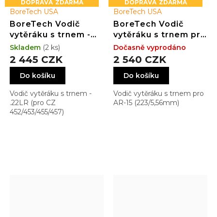
ZDARMA
ZDARMA
BoreTech USA
BoreTech USA
BoreTech Vodič
BoreTech Vodič
vytěráku s trnem -
vytěráku s trnem pro
.22LR (pro CZ
AR-15 (223/5,56mm)
Skladem
(2 ks)
Dočasně vyprodáno
452/453/455/457)
2 445 CZK
2 540 CZK
Do košíku
Do košíku
Vodič vytěráku s trnem -
Vodič vytěráku s trnem pro
.22LR (pro CZ
AR-15 (223/5,56mm)
452/453/455/457)