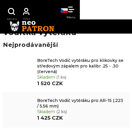
Přejít
NÁKUPNÍ
na
obsah
KOŠÍK
Vodítka vytěráku
Nejprodávanější
BoreTech Vodič vytěráku pro klikovky se
středovým zápalem pro kalibr .25 - .30
(červená)
Skladem
(1 ks)
1 520 CZK
BoreTech Vodič vytěráku pro AR-15 (.223
/ 5.56 mm)
Skladem
(2 ks)
1 425 CZK