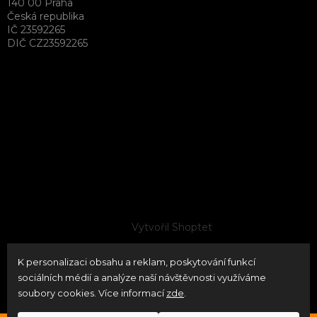
140 00 Praha
Česká republika
IČ 23592265
DIČ CZ23592265
Vytvořil Shoptet
K personalizaci obsahu a reklam, poskytování funkcí
Copyright 2026
neoPATRON
. Všechna práva vyhrazena.
sociálních médií a analýze naší návštěvnosti využíváme
Upravit nastavení cookies
soubory cookies. Více informací
zde
.