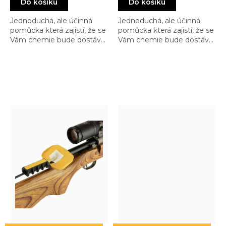
Do košíku
Do košíku
(červená)
Jednoduchá, ale účinná
Jednoduchá, ale účinná
pomůcka která zajistí, že se
pomůcka která zajistí, že se
Vám chemie bude dostávat
Vám chemie bude dostávat
jen tam, kam patří a
jen tam, kam patří a
nebude se matlat jinde
nebude se matlat jinde