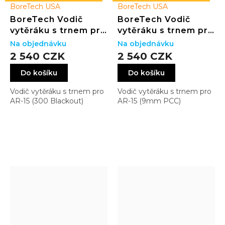
BoreTech USA
BoreTech USA
BoreTech Vodič
BoreTech Vodič
vytěráku s trnem pro
vytěráku s trnem pro
AR-15 (300 Blackout)
AR-15 (9mm PCC)
Na objednávku
Na objednávku
2 540 CZK
2 540 CZK
Do košíku
Do košíku
Vodič vytěráku s trnem pro
Vodič vytěráku s trnem pro
AR-15 (300 Blackout)
AR-15 (9mm PCC)