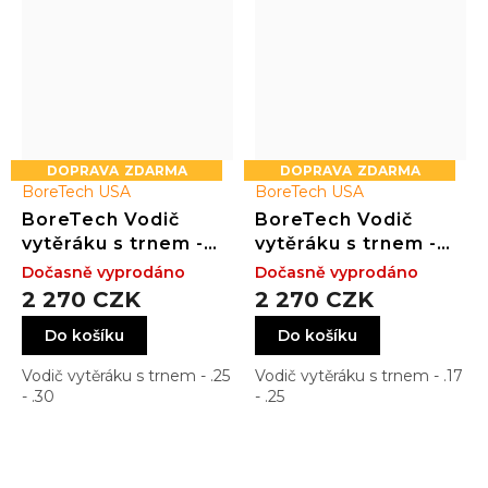
ZDARMA
ZDARMA
BoreTech USA
BoreTech USA
BoreTech Vodič
BoreTech Vodič
vytěráku s trnem -
vytěráku s trnem -
.25 - .30
.17 - .25
Dočasně vyprodáno
Dočasně vyprodáno
2 270 CZK
2 270 CZK
Do košíku
Do košíku
Vodič vytěráku s trnem - .25
Vodič vytěráku s trnem - .17
- .30
- .25