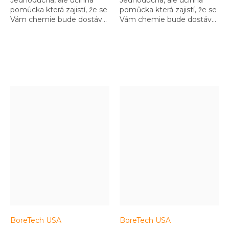
pomůcka která zajistí, že se
pomůcka která zajistí, že se
Vám chemie bude dostávat
Vám chemie bude dostávat
jen tam, kam patří a
jen tam, kam patří a
nebude se matlat jinde
nebude se matlat jinde
BoreTech USA
BoreTech USA