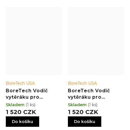
BoreTech USA
BoreTech USA
BoreTech Vodič
BoreTech Vodič
vytěráku pro
vytěráku pro
klikovky se
klikovky se
Skladem
(1 ks)
Skladem
(1 ks)
středovým zápalem
středovým zápalem
1 520 CZK
1 520 CZK
pro kalibr 8mm -
pro kalibr .17 - .25
Do košíku
Do košíku
.416 (zelená)
(zlatá)