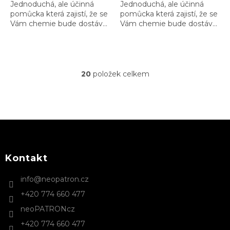
Jednoduchá, ale účinná
Jednoduchá, ale účinná
pomůcka která zajistí, že se
pomůcka která zajistí, že se
Vám chemie bude dostávat
Vám chemie bude dostávat
jen tam, kam patří a
jen tam, kam patří a
nebude se matlat jinde
nebude se matlat jinde
20
položek celkem
O
v
l
á
d
Z
a
á
c
í
p
p
a
Kontakt
r
t
v
info
@
neopatron.cz
í
k
+420 774 660 477
y
v
neoPATRONcz
ý
p
+420 774 660 477