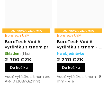
ZDARMA
ZDARMA
BoreTech USA
BoreTech USA
BoreTech Vodič
BoreTech Vodič
vytěráku s trnem pro
vytěráku s trnem - 8
AR-10 (308/7,62mm)
mm - .416
Skladem
(1 ks)
Na objednávku
2 700 CZK
2 270 CZK
Do košíku
Do košíku
Vodič vytěráku s trnem pro
Vodič vytěráku s trnem - 8
AR-10 (308/7,62mm)
mm - .416