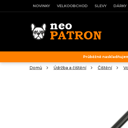
Přejít
NOVINKY
VELKOOBCHOD
SLEVY
DÁRKY
na
obsah
Průběžně naskladňujeme
Domů
Údržba a čištění
Čištění
Vo