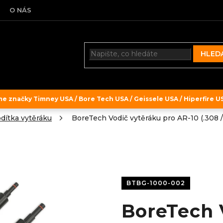
O NÁS
HLED
 značky Timney USA / Bore Tech USA / Geissele USA / Hiperfire USA
dítka vytěráku
BoreTech Vodič vytěráku pro AR-10 (.308 
BTBG-1000-002
BoreTech 