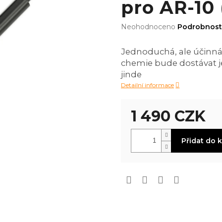
pro AR-10 
Průměrné
Neohodnoceno
Podrobnost
hodnocení
produktu
Jednoduchá, ale účinná 
je
chemie bude dostávat j
0,0
z
jinde
5
Detailní informace
hvězdiček.
1 490 CZK
Měrná
Přidat do 
cena: