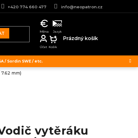
+420 774 660 477
info@neopatron.cz
AT
NÁKUPNÍ
Prázdný košík
KOŠÍK
 / Sordin SWE / etc.
/ 7.62 mm)
Vodič vytěráku