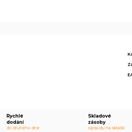
K
Z
E
Rychlé
Skladové
dodání
zásoby
do druhého dne
opravdu na skladě