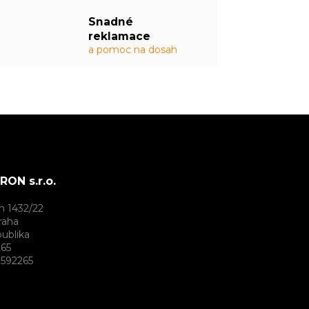
Snadné
reklamace
a pomoc na dosah
ON s.r.o.
h 1432/22
raha
ublika
265
592265