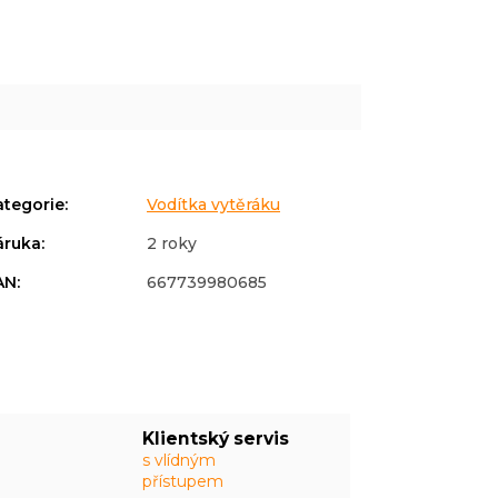
ategorie
:
Vodítka vytěráku
áruka
:
2 roky
AN
:
667739980685
Klientský servis
s vlídným
přístupem