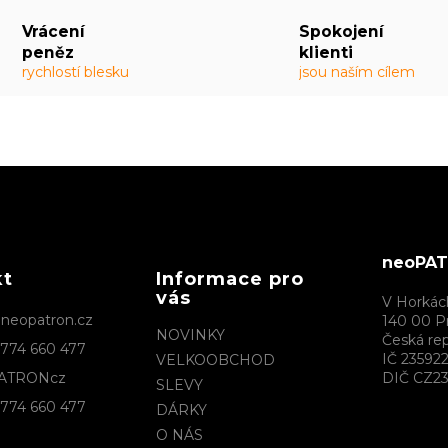
Vrácení
Spokojení
peněz
klienti
rychlostí blesku
jsou naším cílem
neoPATR
kt
Informace pro
vás
V Horkác
@
neopatron.cz
140 00 P
NOVINKY
Česká rep
774 660 477
IČ 23592
VELKOOBCHOD
ATRONcz
DIČ CZ23
SLEVY
774 660 477
DÁRKY
O NÁS