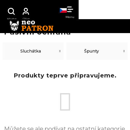
Přejít
NÁKUPNÍ
na
obsah
KOŠÍK
Pasivní ochrana
Sluchátka
Špunty
Produkty teprve připravujeme.
Můžete se ale podívat na ostatní kategorie.