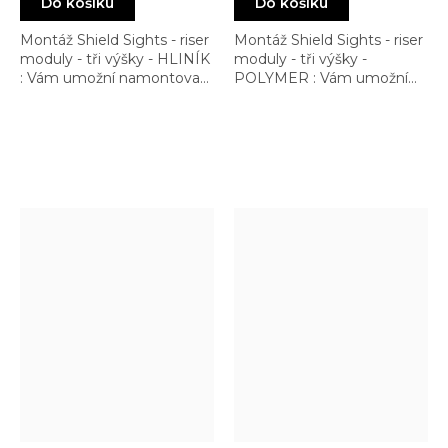
Do košíku
Do košíku
Montáž Shield Sights - riser
Montáž Shield Sights - riser
moduly - tři výšky - HLINÍK
moduly - tři výšky -
: Vám umožní namontovat
POLYMER : Vám umožní
kolimátor do libovolné
namontovat kolimátor do
výšky dle Vaší preference
libovolné výšky dle Vaší
preference