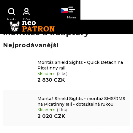
Přejít
NÁKUPNÍ
na
obsah
KOŠÍK
Montáže a adaptéry
Nejprodávanější
Montáž Shield Sights - Quick Detach na
Picatinny rail
Skladem
(2 ks)
2 830 CZK
Montáž Shield Sights - montáž SMS/RMS
na Picatinny rail - dotažitelná rukou
Skladem
(1 ks)
2 020 CZK