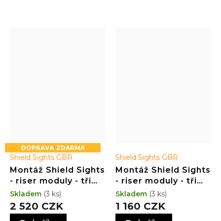
zacházení
ZDARMA
Shield Sights GBR
Shield Sights GBR
Montáž Shield Sights
Montáž Shield Sights
- riser moduly - tři
- riser moduly - tři
výšky - HLINÍK
výšky - POLYMER
Skladem
(3 ks)
Skladem
(3 ks)
2 520 CZK
1 160 CZK