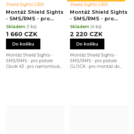
Shield Sights GBR
Shield Sights GBR
Montáž Shield Sights
Montáž Shield Sights
- SMS/RMS - pro
- SMS/RMS - pro
pistole Glock 43 -
pistole GLOCK - MOS
Skladem
(1 ks)
Skladem
(4 ks)
Dovetail Low Profile
1 660 CZK
2 220 CZK
Do košíku
Do košíku
Montáž Shield Sights -
Montáž Shield Sights -
SMS/RMS - pro pistole
SMS/RMS - pro pistole
Glock 43 : pro namontování
GLOCK : pro montáž do
do rybiny Dovetail s
systému MOS
nejnižším možným
profilem