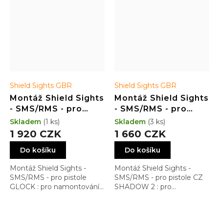
Shield Sights GBR
Shield Sights GBR
Montáž Shield Sights
Montáž Shield Sights
- SMS/RMS - pro
- SMS/RMS - pro
pistole GLOCK
pistole CZ SHADOW
Skladem
(1 ks)
Skladem
(3 ks)
2 - Dovetail Low
1 920 CZK
1 660 CZK
Profile
Do košíku
Do košíku
Montáž Shield Sights -
Montáž Shield Sights -
SMS/RMS - pro pistole
SMS/RMS - pro pistole CZ
GLOCK : pro namontování
SHADOW 2 : pro
do rybiny Dovetail s
namontování do rybiny
nejnižším možným
Dovetail s nejnižším
profilem
možným profilem