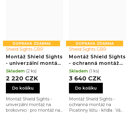
ZDARMA
ZDARMA
Shield Sights GBR
Shield Sights GBR
Montáž Shield Sights
Montáž Shield Sights
- univerzální montáž
- ochranná montáž
na brokovnici
na Picatinny lištu
Skladem
(2 ks)
Skladem
(1 ks)
2 220 CZK
3 640 CZK
Do košíku
Do košíku
Montáž Shield Sights -
Montáž Shield Sights -
univerzální montáž na
ochranná montáž na
brokovnici : pro montáž na
Picatinny lištu - křídla : Vám
náběžnou lištu různých šíří
ochrání kolimátor, který je
montovaný jako záložní na
pušku. Ochrání i při hrubém