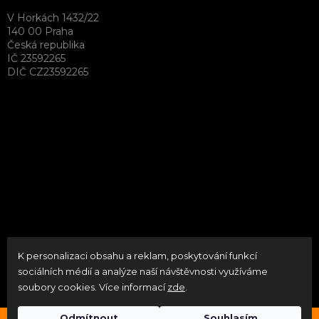
V Horkách 1432/22
140 00 Praha
Česká republika
IČ 23592265
DIČ CZ23592265
K personalizaci obsahu a reklam, poskytování funkcí
Vytvořil Shoptet
sociálních médií a analýze naší návštěvnosti využíváme
soubory cookies. Více informací
zde
.
Copyright 2026
neoPATRON
. Všechna práva vyhrazena.
Upravit nastavení cookies
Odmítnout
Souhlasím