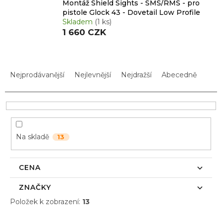
Montáž Shield Sights - SMS/RMS - pro
pistole Glock 43 - Dovetail Low Profile
Skladem
(1 ks)
1 660 CZK
Ř
a
Nejprodávanější
Nejlevnější
Nejdražší
Abecedně
z
e
n
í
p
Na skladě
13
r
o
d
CENA
u
k
ZNAČKY
t
Položek k zobrazení:
13
ů
V