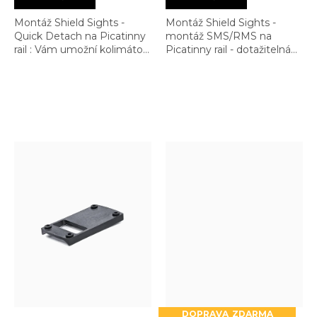
Montáž Shield Sights -
Montáž Shield Sights -
Quick Detach na Picatinny
montáž SMS/RMS na
rail : Vám umožní kolimátor
Picatinny rail - dotažitelná
přehazovat mezi zbraněmi
rukou : je rychlým
a odnímat a instalovat dle
pomocníkem. Přesto
libosti. Kvalitní provedení
doporučujeme dotahovat
šroubovákem/mincí
ZDARMA