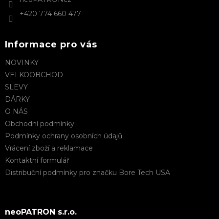
ý
p
+420 774 660 477
i
s
u
Informace pro vás
NOVINKY
VELKOOBCHOD
SLEVY
DÁRKY
O NÁS
Obchodní podmínky
Podmínky ochrany osobních údajů
Vrácení zboží a reklamace
Kontaktní formulář
Distribuční podmínky pro značku Bore Tech USA
neoPATRON s.r.o.