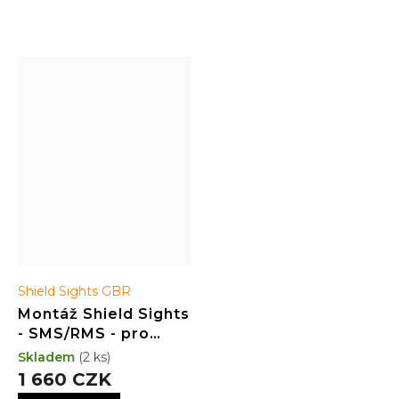
Shield Sights GBR
Montáž Shield Sights
- SMS/RMS - pro
pistole GLOCK 17/19
Skladem
(2 ks)
- Dovetail Low
1 660 CZK
Profile