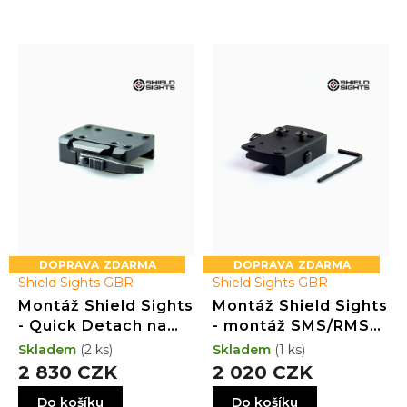
ý
p
i
s
p
r
o
d
u
k
t
ů
ZDARMA
ZDARMA
Shield Sights GBR
Shield Sights GBR
Montáž Shield Sights
Montáž Shield Sights
- Quick Detach na
- montáž SMS/RMS
Picatinny rail
na Picatinny rail -
Skladem
(2 ks)
Skladem
(1 ks)
dotažitelná rukou
2 830 CZK
2 020 CZK
Do košíku
Do košíku