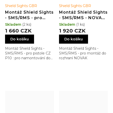
Shield Sights GBR
Shield Sights GBR
Montáž Shield Sights
Montáž Shield Sights
- SMS/RMS - pro
- SMS/RMS - NOVAK
pistole CZ P10 -
cut
Skladem
(2 ks)
Skladem
(1 ks)
Dovetail Low Profile
1 660 CZK
1 920 CZK
Do košíku
Do košíku
Montáž Shield Sights -
Montáž Shield Sights -
SMS/RMS - pro pistole CZ
SMS/RMS - pro montáž do
P10 : pro namontování do
rozhraní NOVAK
rybiny Dovetail s nejnižším
možným profilem