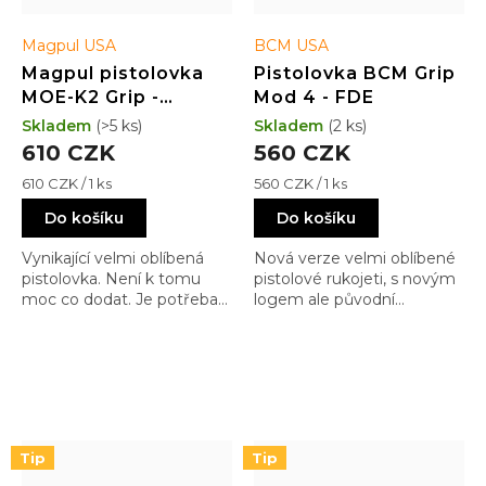
Magpul USA
BCM USA
Magpul pistolovka
Pistolovka BCM Grip
MOE-K2 Grip -
Mod 4 - FDE
AR15/M4 - Black
Skladem
(>5 ks)
Skladem
(2 ks)
610 CZK
560 CZK
Měrná
Měrná
610 CZK / 1 ks
560 CZK / 1 ks
cena:
cena:
Do košíku
Do košíku
Vynikající velmi oblíbená
Nová verze velmi oblíbené
pistolovka. Není k tomu
pistolové rukojeti, s novým
moc co dodat. Je potřeba
logem ale původní
si ošmáknout, jestli Vám
ergonomií, protože na tom
sedí. Ale to u každé
není co zlepšít
pistolovky
Tip
Tip