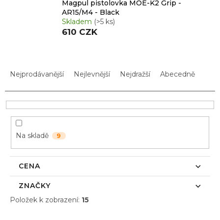
Magpul pistolovka MOE-K2 Grip -
AR15/M4 - Black
Skladem
(>5 ks)
610 CZK
Ř
a
Nejprodávanější
Nejlevnější
Nejdražší
Abecedně
z
e
n
í
p
Na skladě
9
r
o
d
CENA
u
k
ZNAČKY
t
Položek k zobrazení:
15
ů
V