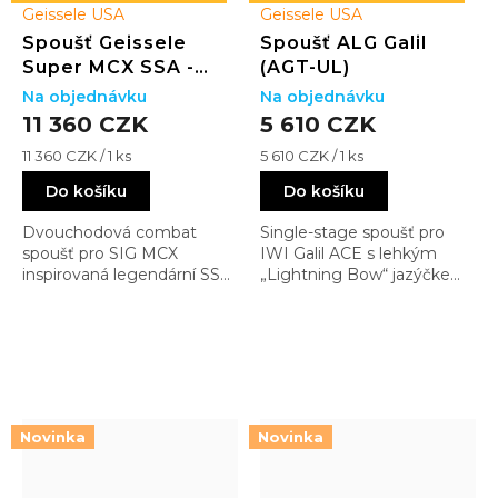
Geissele USA
Geissele USA
Spoušť Geissele
Spoušť ALG Galil
Super MCX SSA -
(AGT-UL)
Geissele Curved
Na objednávku
Na objednávku
11 360 CZK
5 610 CZK
Měrná
Měrná
11 360 CZK / 1 ks
5 610 CZK / 1 ks
cena:
cena:
Do košíku
Do košíku
Dvouchodová combat
Single-stage spoušť pro
spoušť pro SIG MCX
IWI Galil ACE s lehkým
inspirovaná legendární SSA.
„Lightning Bow“ jazýčkem
Nabízí vysokou spolehlivost,
a výrazně čistším chodem
čistý break a přesnou
než originál. Ideální pro
kontrolu i v náročném
přesnější a rychlejší střelbu
použití
Novinka
Novinka