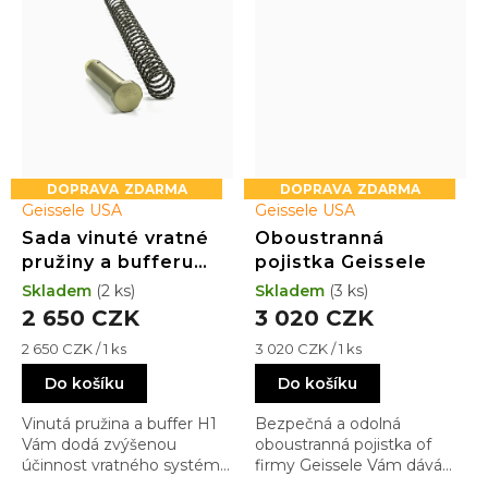
ZDARMA
ZDARMA
Geissele USA
Geissele USA
Sada vinuté vratné
Oboustranná
pružiny a bufferu
pojistka Geissele
Geissele Super 42
Skladem
(2 ks)
Skladem
(3 ks)
H1
2 650 CZK
3 020 CZK
Měrná
Měrná
2 650 CZK / 1 ks
3 020 CZK / 1 ks
cena:
cena:
Do košíku
Do košíku
Vinutá pružina a buffer H1
Bezpečná a odolná
Vám dodá zvýšenou
oboustranná pojistka of
účinnost vratného systému,
firmy Geissele Vám dává
čímž zajistí hladkou
jistotu i v těch