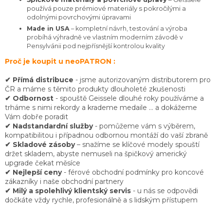
používá pouze prémiové materiály s pokročilými a
odolnými povrchovými úpravami
Made in USA
– kompletní návrh, testování a výroba
probíhá výhradně ve vlastním moderním závodě v
Pensylvánii pod nejpřísnější kontrolou kvality
Proč je koupit u neoPATRON :
✔ Přímá distribuce
- jsme autorizovaným distributorem pro
ČR a máme s těmito produkty dlouholeté zkušenosti
✔ Odbornost
- spouště Geissele dlouhé roky používáme a
trháme s nimi rekordy a krademe medaile ... a dokážeme
Vám dobře poradit
✔ Nadstandardní služby
- pomůžeme vám s výběrem,
kompatibilitou i případnou odbornou montáží do vaší zbraně
✔
Skladové zásoby
– snažíme se klíčové modely spouští
držet skladem, abyste nemuseli na špičkový americký
upgrade čekat měsíce
✔
Nejlepší ceny
- férové obchodní podmínky pro koncové
zákazníky i naše obchodní partnery
✔ Milý a spolehlivý klientský servis
- u nás se odpovědi
dočkáte vždy rychle, profesionálně a s lidským přístupem