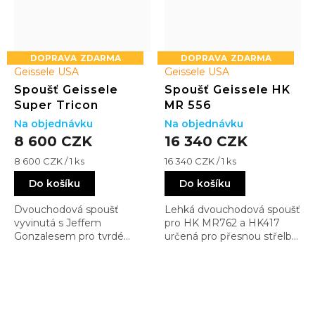
ZDARMA
ZDARMA
Geissele USA
Geissele USA
Spoušť Geissele
Spoušť Geissele HK
Super Tricon
MR 556
Na objednávku
Na objednávku
8 600 CZK
16 340 CZK
Měrná
Měrná
8 600 CZK / 1 ks
16 340 CZK / 1 ks
cena:
cena:
Do košíku
Do košíku
Dvouchodová spoušť
Lehká dvouchodová spoušť
vyvinutá s Jeffem
pro HK MR762 a HK417
Gonzalesem pro tvrdé
určená pro přesnou střelbu.
služební použití. Hybridní
Nabízí jemnější break a
zakřivený jazýček se
vyšší kontrolu při precizním
zdrsněním zajišťuje jistý
použití
kontakt i v rukavicích a za
mokra