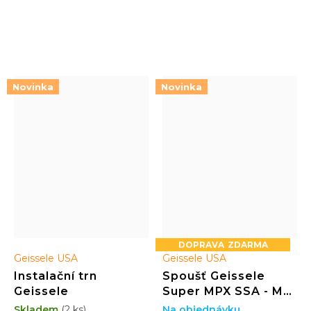
funkcionalitu Vaší zbraně
nejnáročnějších
podmínkách
Novinka
Novinka
ZDARMA
Geissele USA
Geissele USA
Instalační trn
Spoušť Geissele
Geissele
Super MPX SSA - M4
Curved
Skladem
(2 ks)
Na objednávku