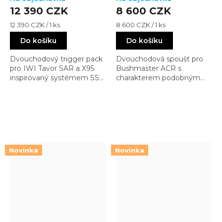
Rifles)
12 390 CZK
8 600 CZK
Měrná
Měrná
12 390 CZK / 1 ks
8 600 CZK / 1 ks
cena:
cena:
Do košíku
Do košíku
Dvouchodový trigger pack
Dvouchodová spoušť pro
pro IWI Tavor SAR a X95
Bushmaster ACR s
inspirovaný systémem SSA.
charakterem podobným
Nabízí výrazně čistší chod,
Geissele SSA. Čistší chod a
lepší kontrolu a nastavitelný
lepší kontrola oproti
první stupeň
standardní ACR spoušti
Novinka
Novinka