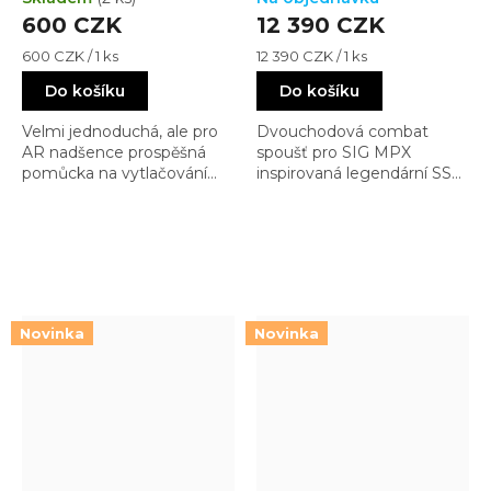
600 CZK
12 390 CZK
Měrná
Měrná
600 CZK / 1 ks
12 390 CZK / 1 ks
cena:
cena:
Do košíku
Do košíku
Velmi jednoduchá, ale pro
Dvouchodová combat
AR nadšence prospěšná
spoušť pro SIG MPX
pomůcka na vytlačování
inspirovaná legendární SSA.
spoušťových pinů. Můžete
Nabízí vysokou spolehlivost,
to dělat čímkoliv … nebo to
čistý break a optimalizaci
dělat profi
pro náročný MPX systém
Novinka
Novinka