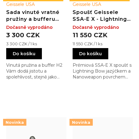
Geissele USA
Geissele USA
Sada vinuté vratné
Spoušť Geissele
pružiny a bufferu
SSA-E X - Lightning
Geissele Super 42
Bow
Dočasně vyprodáno
Dočasně vyprodáno
H2
3 300 CZK
11 550 CZK
Měrná
Měrná
3 300 CZK / 1 ks
11 550 CZK / 1 ks
cena:
cena:
Do košíku
Do košíku
Vinutá pružina a buffer H2
Prémiová SSA-E X spoušť s
Vám dodá jistotu a
Lightning Bow jazýčkem a
spolehlivost, stejně jako
Nanoweapon povrchem
vinuté pružiny dodali
pro extrémně hladký a
spolehlivost německému
lehký chod. Určena pro
MG42 kulometu …
maximální přesnost a
kontrolu střelby
Novinka
Novinka