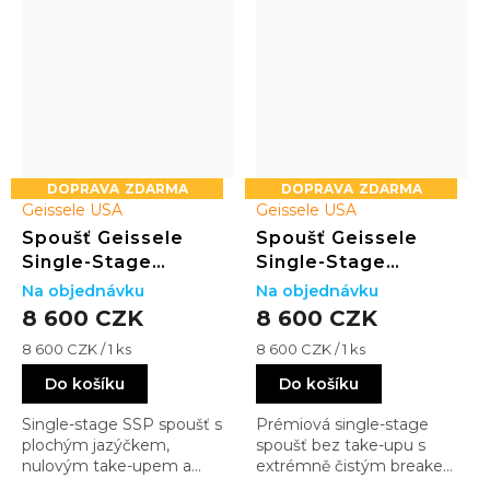
ZDARMA
ZDARMA
Geissele USA
Geissele USA
Spoušť Geissele
Spoušť Geissele
Single-Stage
Single-Stage
Precision (SSP) Flat
Precision (SSP)
Na objednávku
Na objednávku
Bow
Curved Bow
8 600 CZK
8 600 CZK
Měrná
Měrná
8 600 CZK / 1 ks
8 600 CZK / 1 ks
cena:
cena:
Do košíku
Do košíku
Single-stage SSP spoušť s
Prémiová single-stage
plochým jazýčkem,
spoušť bez take-upu s
nulovým take-upem a
extrémně čistým breakem
extrémně krátkým
a ultra krátkým resetem.