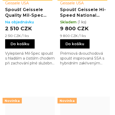
Geissele USA
Geissele USA
Spoušť Geissele
Spoušť Geissele Hi-
Quality Mil-Spec
Speed National
(QMS)
Match
Na objednávku
Skladem
(1 ks)
2 510 CZK
9 800 CZK
Měrná
Měrná
2 510 CZK / 1 ks
9 800 CZK / 1 ks
cena:
cena:
Do košíku
Do košíku
Vylepšená Mil-Spec spoušť
Prémiová dvouchodová
s hladším a čistším chodem
spoušť inspirovaná SSA s
při zachování plné služební
hybridním zakřiveným
spolehlivosti. Ideální
jazýčkem pro přesnější
upgrade oproti standardní
kontakt prstu. Kombinuje
GI spoušti
combat spolehlivost s
jemnějším ovládáním
Novinka
Novinka