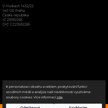
V Horkách 1432/22
140 00 Praha
Česká republika
IČ 23592265
DIČ CZ23592265
K personalizaci obsahu a reklam, poskytování funkcí
Vytvořil Shoptet
sociálních médií a analýze naší návštěvnosti využíváme
soubory cookies. Více informací
zde
.
Copyright 2026
neoPATRON
. Všechna práva vyhrazena.
Upravit nastavení cookies
Odmítnout
Souhlasím