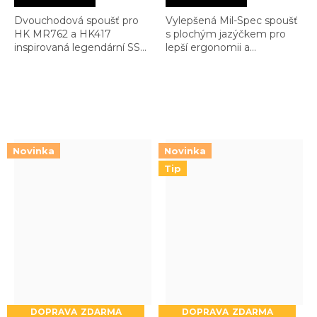
Dvouchodová spoušť pro
Vylepšená Mil-Spec spoušť
HK MR762 a HK417
s plochým jazýčkem pro
inspirovaná legendární SSA.
lepší ergonomii a
Nabízí combat spolehlivost,
konzistentnější stisk.
čistý break a výrazně lepší
Zachovává služební
kontrolu střelby
spolehlivost při výrazně
lepším pocitu ze střelby
Novinka
Novinka
Tip
ZDARMA
ZDARMA