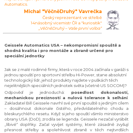
Automatics.
Michal "VěčněDruhý" Vavrečka
Český reprezentant ve střelbě
14násobný vicemistr ČR a "kuriositik"
„VěčněDruhý – Vaše první volba“
Geissele Automatics USA – nekompromisní spouště a
shodná kvalita i pro montáže a zbraně určené pro
speciální jednotky
Jak se z malé rodinné firmy, která v roce 2004 začínala v garáži s
jednou spouští pro sportovní střelbu Hi-Power, stane absolutní
technologický lídr, jehož produkty najdete v puškách těch
nejelitnějších speciálních jednotek světa (včetně US SOCOM)?
Odpověď je jednoduchá:
posedlost dokonalostí,
mechanickou precizností a nulová tolerance k selhání
.
Zakladatel Bill Geissele navrhl své první spouště s jediným cílem
– dosáhnout dokonale čistého, předvídatelného chodu a
bleskurychlého resetu. Když si jeho spouští všimlo ministerstvo
obrany USA (DoD), zrodila se legenda. Geissele nezačal vyrábět
„líbivé“ doplňky. Začal vyvíjet systémy, které zásadně zvyšují
přesnost střelby a spolehlivost zbraně v těch nejtvrdších