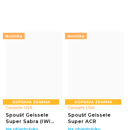
resetem. Ideální pro
Ideální pro přesnou i
přesnou i dynamickou
dynamickou střelbu na AR
střelbu na AR platformě
platformě
Novinka
Novinka
ZDARMA
ZDARMA
Geissele USA
Geissele USA
Spoušť Geissele
Spoušť Geissele
Super Sabra (IWI
Super ACR
Tavor SAR & X95
Na objednávku
Na objednávku