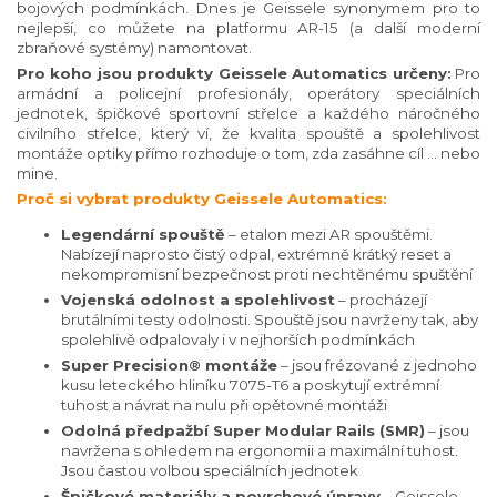
bojových podmínkách. Dnes je Geissele synonymem pro to
nejlepší, co můžete na platformu AR-15 (a další moderní
zbraňové systémy) namontovat.
Pro koho jsou produkty Geissele Automatics určeny:
Pro
armádní a policejní profesionály, operátory speciálních
jednotek, špičkové sportovní střelce a každého náročného
civilního střelce, který ví, že kvalita spouště a spolehlivost
montáže optiky přímo rozhoduje o tom, zda zasáhne cíl ... nebo
mine.
Proč si vybrat produkty Geissele Automatics:
Legendární spouště
– etalon mezi AR spouštěmi.
Nabízejí naprosto čistý odpal, extrémně krátký reset a
nekompromisní bezpečnost proti nechtěnému spuštění
Vojenská odolnost a spolehlivost
– procházejí
brutálními testy odolnosti. Spouště jsou navrženy tak, aby
spolehlivě odpalovaly i v nejhorších podmínkách
Super Precision® montáže
– jsou frézované z jednoho
kusu leteckého hliníku 7075-T6 a poskytují extrémní
tuhost a návrat na nulu při opětovné montáži
Odolná předpažbí Super Modular Rails (SMR)
– jsou
navržena s ohledem na ergonomii a maximální tuhost.
Jsou častou volbou speciálních jednotek
Špičkové materiály a povrchové úpravy
– Geissele