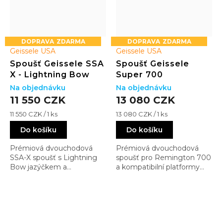
ZDARMA
ZDARMA
Geissele USA
Geissele USA
Spoušť Geissele SSA
Spoušť Geissele
X - Lightning Bow
Super 700
Na objednávku
Na objednávku
11 550 CZK
13 080 CZK
Měrná
Měrná
11 550 CZK / 1 ks
13 080 CZK / 1 ks
cena:
cena:
Do košíku
Do košíku
Prémiová dvouchodová
Prémiová dvouchodová
SSA-X spoušť s Lightning
spoušť pro Remington 700
Bow jazýčkem a
a kompatibilní platformy
Nanoweapon povrchem
vycházející z vojenského
pro extrémně hladký chod.
Mk13 systému. Nabízí plně
Kombinuje combat
nastavitelný chod, extrémní
spolehlivost s vyšší
přesnost a trojitou pojistku
přesností a kontrolou