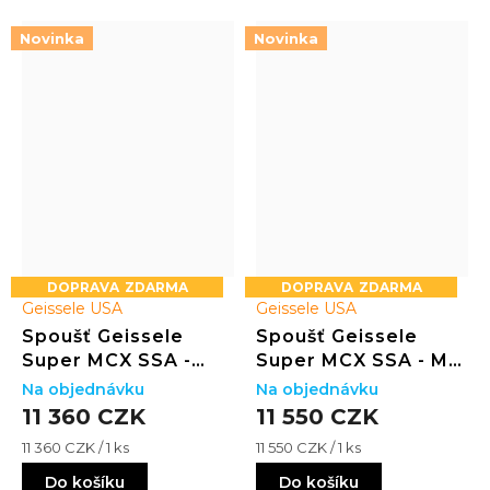
Novinka
Novinka
ZDARMA
ZDARMA
Geissele USA
Geissele USA
Spoušť Geissele
Spoušť Geissele
Super MCX SSA -
Super MCX SSA - M4
Super Dynamic Flat
Curved
Na objednávku
Na objednávku
11 360 CZK
11 550 CZK
Měrná
Měrná
11 360 CZK / 1 ks
11 550 CZK / 1 ks
cena:
cena:
Do košíku
Do košíku