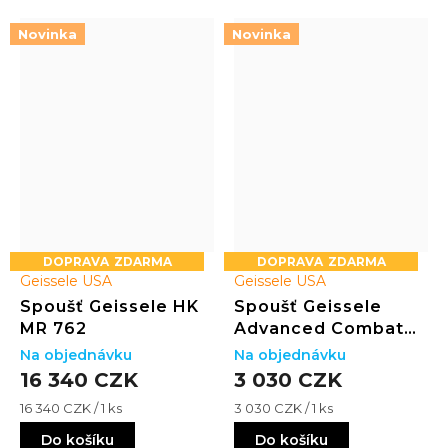
Novinka
Novinka
ZDARMA
ZDARMA
Geissele USA
Geissele USA
Spoušť Geissele HK
Spoušť Geissele
MR 762
Advanced Combat
(ACT)
Na objednávku
Na objednávku
16 340 CZK
3 030 CZK
Měrná
Měrná
16 340 CZK / 1 ks
3 030 CZK / 1 ks
cena:
cena:
Do košíku
Do košíku