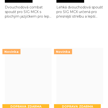
Dvouchodová combat
Lehká dvouchodová spoušť
spoušť pro SIG MCX s
pro SIG MCX určená pro
plochým jazýčkem pro lepší
přesnější střelbu a lepší
kontrolu a konzistentní
kontrolu. Nabízí jemnější
stisk. Kombinuje SSA
break než combat model
spolehlivost s moderní flat-
SSA
bow ergonomií
Novinka
Novinka
ZDARMA
ZDARMA