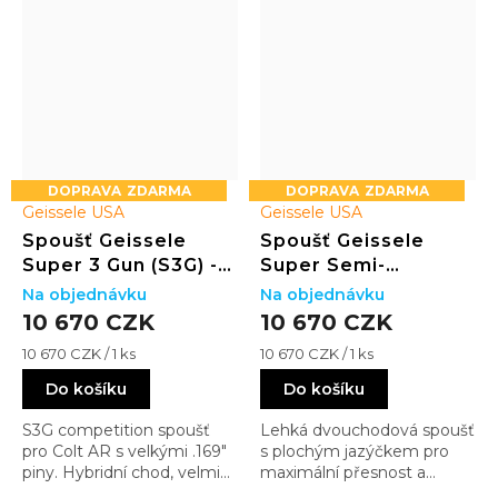
ZDARMA
ZDARMA
Geissele USA
Geissele USA
Spoušť Geissele
Spoušť Geissele
Super 3 Gun (S3G) -
Super Semi-
Large Pin
Automatic Enhanced
Na objednávku
Na objednávku
(SSA-E) - Large Pin
10 670 CZK
10 670 CZK
Měrná
Měrná
10 670 CZK / 1 ks
10 670 CZK / 1 ks
cena:
cena:
Do košíku
Do košíku
S3G competition spoušť
Lehká dvouchodová spoušť
pro Colt AR s velkými .169"
s plochým jazýčkem pro
piny. Hybridní chod, velmi
maximální přesnost a
lehký stisk a bleskový reset
kontrolu. Kombinuje jemný