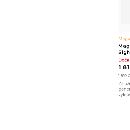
t
ů
Magp
Magp
Sigh
Doča
1 8
Měrná
1 810 C
cena:
Zálož
gener
vylep