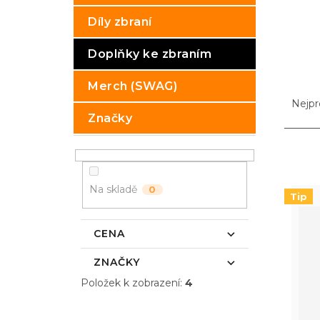
p
Díly zbraní
a
n
Doplňky ke zbraním
e
l
Ř
Merch (SWAG)
a
Nejpr
z
Značky
e
n
V
í
ý
p
p
Na skladě
0
r
i
Tip
o
s
d
p
CENA
u
r
k
o
ZNAČKY
t
d
Položek k zobrazení:
4
ů
u
k