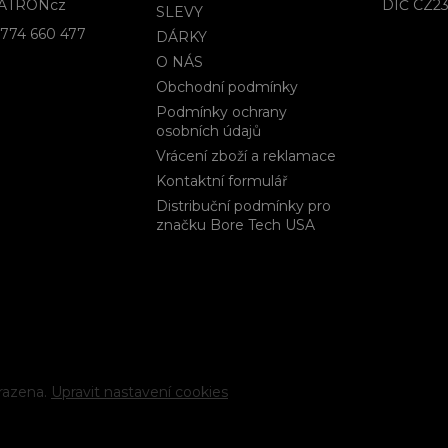
p
ATRONcz
DIČ CZ23
SLEVY
i
774 660 477
DÁRKY
s
u
O NÁS
Obchodní podmínky
Podmínky ochrany
osobních údajů
Vrácení zboží a reklamace
Kontaktní formulář
Distribuční podmínky pro
značku Bore Tech USA
razena.
Upravit nastavení cookies