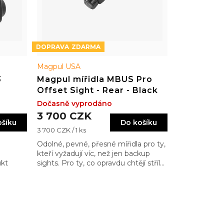
ZDARMA
Magpul USA
3
Magpul mířidla MBUS Pro
Offset Sight - Rear - Black
Dočasně vyprodáno
3 700 CZK
ošíku
Do košíku
Měrná
3 700 CZK / 1 ks
cena:
Odolné, pevné, přesné mířidla pro ty,
kteří vyžadují víc, než jen backup
ukt
sights. Pro ty, co opravdu chtějí střílet
přes mířidla a trefovat jablko na
100m a ne stodolu na 25m