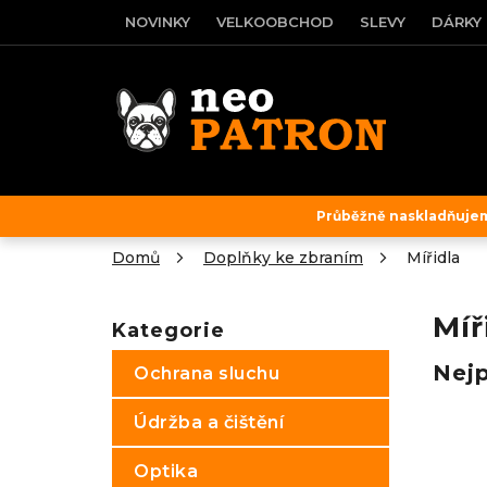
Přejít
NOVINKY
VELKOOBCHOD
SLEVY
DÁRKY
na
obsah
Průběžně naskladňujeme
Domů
Doplňky ke zbraním
Mířidla
P
o
Míř
Kategorie
Přeskočit
s
kategorie
t
Nej
Ochrana sluchu
r
a
Údržba a čištění
n
n
Optika
í