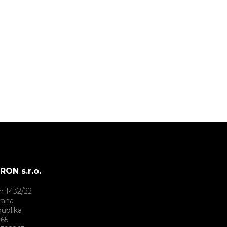
ON s.r.o.
h 1432/22
raha
ublika
265