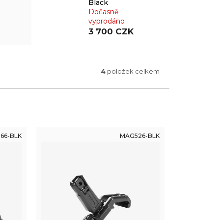
Black
Dočasně
vyprodáno
3 700 CZK
4
položek celkem
66-BLK
MAG526-BLK