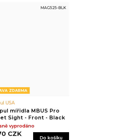
MAG525-BLK
ZDARMA
ul USA
pul mířidla MBUS Pro
et Sight - Front - Black
sně vyprodáno
70 CZK
Do košíku