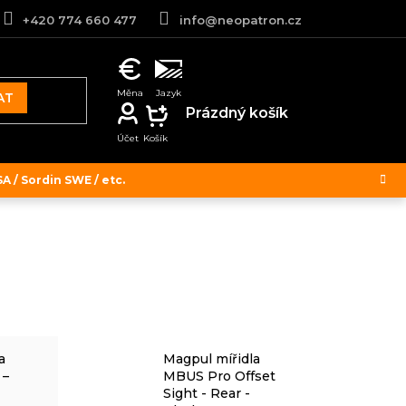
+420 774 660 477
info@neopatron.cz
AT
NÁKUPNÍ
Prázdný košík
KOŠÍK
 / Sordin SWE / etc.
a
Magpul mířidla
 –
MBUS Pro Offset
Sight - Rear -