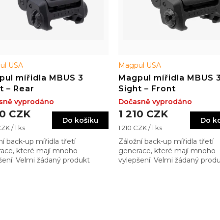
ul USA
Magpul USA
ul mířidla MBUS 3
Magpul mířidla MBUS 
t – Rear
Sight – Front
sně vyprodáno
Dočasně vyprodáno
10 CZK
1 210 CZK
Do košíku
Do k
Měrná
ZK / 1 ks
1 210 CZK / 1 ks
cena:
ní back-up mířidla třetí
Záložní back-up mířidla třetí
ace, které mají mnoho
generace, které mají mnoho
šení. Velmi žádaný produkt
vylepšení. Velmi žádaný prod