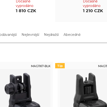
Dočasně
Dočasně
vyprodáno
vyprodáno
1 810 CZK
1 210 CZK
odávanější
Nejlevnější
Nejdražší
Abecedně
Tip
MAG1167-BLK
MAG11