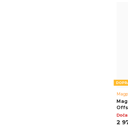
Magp
Mag
Offs
Doča
2 9