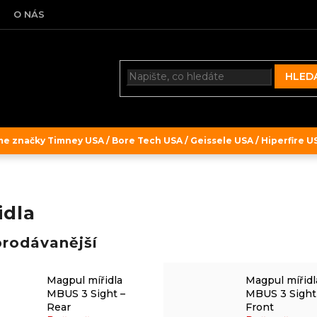
O NÁS
HLED
 značky Timney USA / Bore Tech USA / Geissele USA / Hiperfire USA
idla
prodávanější
Magpul mířidla
Magpul mířidl
MBUS 3 Sight –
MBUS 3 Sight
Rear
Front