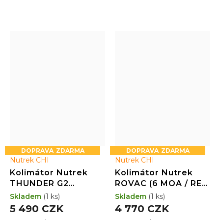
výhodou jsou zvyšovací
podložky pomocí kterých
ho dostanete na Vámi
potřebovanou výšku a
solární panel šetřící baterii
ZDARMA
ZDARMA
Nutrek CHI
Nutrek CHI
Kolimátor Nutrek
Kolimátor Nutrek
THUNDER G2
ROVAC (6 MOA / RED
(Variable MOA / RED
/ 20x16)
Skladem
(1 ks)
Skladem
(1 ks)
/ 30x22)
5 490 CZK
4 770 CZK