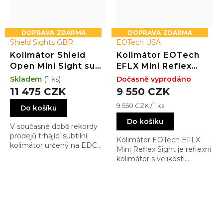
ZDARMA
ZDARMA
Shield Sights GBR
EOTech USA
Kolimátor Shield
Kolimátor EOTech
Open Mini Sight sub
EFLX Mini Reflex
compact (OMSsc)
Sight (3 MOA dot)
Skladem
(1 ks)
Dočasně vyprodáno
GLASS edition Draw
11 475 CZK
9 550 CZK
4MOA Dot
Měrná
9 550 CZK / 1 ks
Do košíku
(3.25MOA)
cena:
Do košíku
V současné době rekordy
prodejů trhající subtilní
Kolimátor EOTech EFLX
kolimátor určený na EDC
Mini Reflex Sight je reflexní
pistole pro lepší a rychlejší
kolimátor s velikostí
intuitivní zamíření, bez
záměrného obrazce 3 MOA
zavazení horního černého
mostu. Přímo Vás navádí …