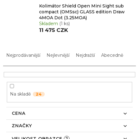
Kolimátor Shield Open Mini Sight sub
compact (OMSsc) GLASS edition Draw
4MOA Dot (3.25MOA)
Skladem
(1 ks)
11 475 CZK
Ř
a
Nejprodávanější
Nejlevnější
Nejdražší
Abecedně
z
e
n
í
p
Na skladě
24
r
o
d
CENA
u
k
ZNAČKY
t
ů
VELIKOST OBRAZCE
?