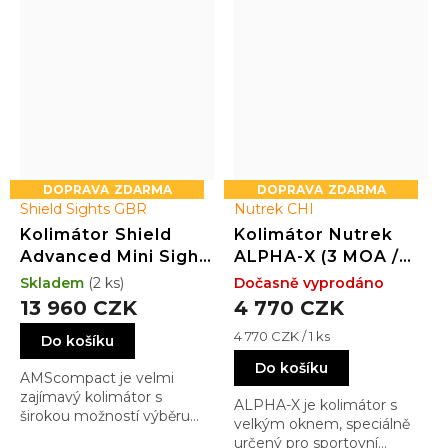
ZDARMA
ZDARMA
Shield Sights GBR
Nutrek CHI
Kolimátor Shield
Kolimátor Nutrek
Advanced Mini Sight
ALPHA-X (3 MOA /
Compact (AMSc)
RED / 30x23)
Skladem
(2 ks)
Dočasně vyprodáno
4MOA (3.25 MOA)
13 960 CZK
4 770 CZK
Měrná
4 770 CZK / 1 ks
Do košíku
cena:
Do košíku
AMScompact je velmi
zajímavý kolimátor s
ALPHA-X je kolimátor s
širokou možností výběru
velkým oknem, speciálně
záměrného bodu, nebo
určený pro sportovní