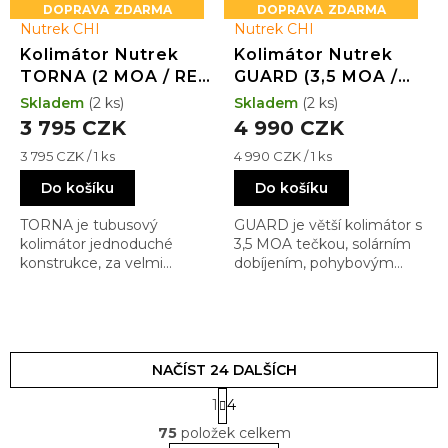
ZDARMA
ZDARMA
Nutrek CHI
Nutrek CHI
Kolimátor Nutrek
Kolimátor Nutrek
TORNA (2 MOA / RED
GUARD (3,5 MOA /
/ 25)
RED / 28x19)
Skladem
(2 ks)
Skladem
(2 ks)
3 795 CZK
4 990 CZK
Měrná
Měrná
3 795 CZK / 1 ks
4 990 CZK / 1 ks
cena:
cena:
Do košíku
Do košíku
TORNA je tubusový
GUARD je větší kolimátor s
kolimátor jednoduché
3,5 MOA tečkou, solárním
konstrukce, za velmi
dobíjením, pohybovým
dobrou cenu, který Vám na
zapnutím, určený spíše na
pušce AR-15 poslouží až
pušky typu AR-15 kde se dá
nečekaně dobře. Bez
dobře využít jeho velkého
speciálních pičovinek a
okna pro rychlou
fjůčur. Prostě a jednoduše 2
dynamickou střelbu.
NAČÍST 24 DALŠÍCH
MOA tečka a jděte na to
S
1
4
t
O
r
75
položek celkem
v
á