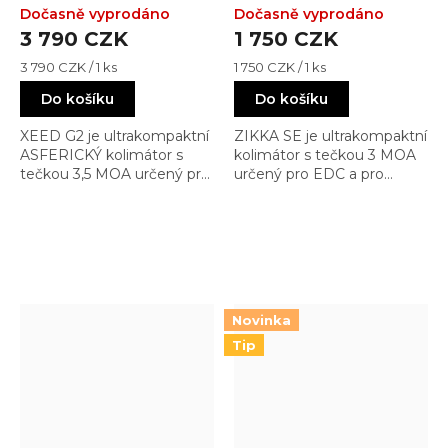
RED / 22x17)
RED / 22x17)
Dočasně vyprodáno
Dočasně vyprodáno
3 790 CZK
1 750 CZK
Měrná
Měrná
3 790 CZK / 1 ks
1 750 CZK / 1 ks
cena:
cena:
Do košíku
Do košíku
XEED G2 je ultrakompaktní
ZIKKA SE je ultrakompaktní
ASFERICKÝ kolimátor s
kolimátor s tečkou 3 MOA
tečkou 3,5 MOA určený pro
určený pro EDC a pro
EDC a pro skrytě nošené
skrytě nošené pistole s
pistole. Díky asferickému
automatickým jasem dle
sklu nezkresluje tolik obraz.
okolních podmínek se
špičkovým poměrem
cena/výkon
Novinka
Tip