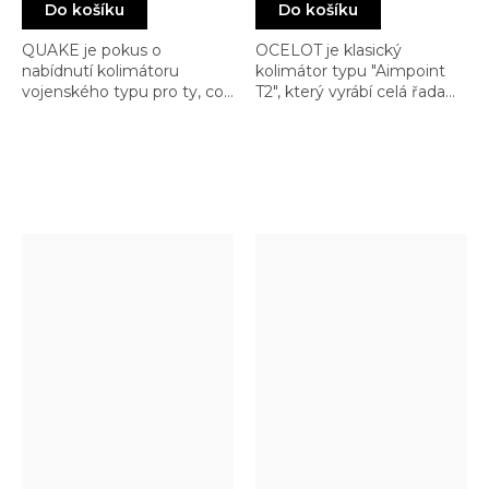
Do košíku
Do košíku
QUAKE je pokus o
OCELOT je klasický
nabídnutí kolimátoru
kolimátor typu "Aimpoint
vojenského typu pro ty, co
T2", který vyrábí celá řada
chtějí EOTech, ale nejsou
výrobců z číny. Ale OCELOT
ochotni jej zaplatit. QUAKE
je na rozdíl od své
je robusní kolimátor s
konkurence velmi solidně
vysokou odolností a výdrží
vyrobený a vydrží více, než
baterií
byste čekali. Je velmi pěkně
zpracovaný a je pro nás
příjemným překvapením