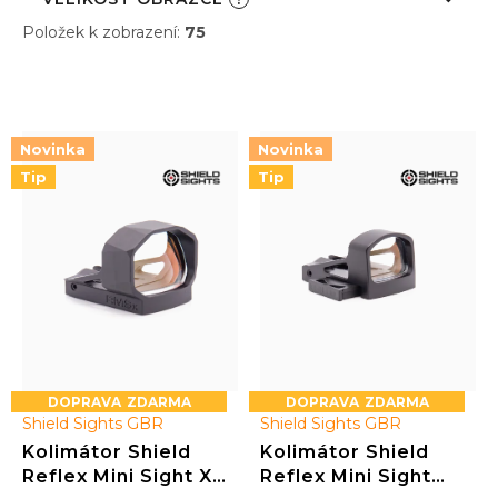
Položek k zobrazení:
75
V
ý
p
i
Novinka
Novinka
s
Tip
Tip
p
r
o
d
u
k
t
ů
ZDARMA
ZDARMA
Shield Sights GBR
Shield Sights GBR
Kolimátor Shield
Kolimátor Shield
Reflex Mini Sight XL
Reflex Mini Sight