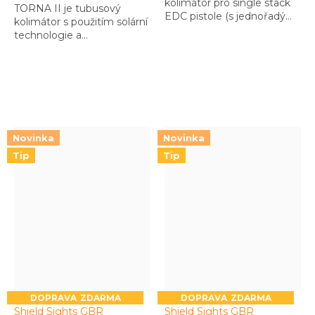
kolimátor pro single stack
TORNA II je tubusový
EDC pistole (s jednořadým
kolimátor s použitím solární
zásobníkem). Můžete si
technologie a
vybrat mezi variantami s
přepínatelných záměrných
polymerovou nebo
obrazců. Zajímavý
skleněnou čočkou. Je
kolimátor na pušku AR-15
připraven snést tvrdé
který má zajímavé
zacházení…
vlastnosti a také poměr
cena/výkon
Novinka
Novinka
Tip
Tip
ZDARMA
ZDARMA
Shield Sights GBR
Shield Sights GBR