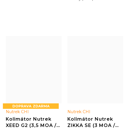
dokonce Multi-Reticle.
střelbu a dynamické
Velmi odolný model
disciplíny
odvozený od modelů
(pistole/puška/brokna)
používaných v armádách
NATO.
ZDARMA
Nutrek CHI
Nutrek CHI
Kolimátor Nutrek
Kolimátor Nutrek
XEED G2 (3,5 MOA /
ZIKKA SE (3 MOA /