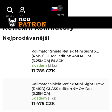
Přejít
NÁKUPNÍ
na
obsah
KOŠÍK
Reflexní kolimátory
Nejprodávanější
Kolimátor Shield Reflex Mini Sight XL
(RMSX) GLASS edition 4MOA Dot
(3.25MOA) BLACK
Skladem
(3 ks)
11 785 CZK
Kolimátor Shield Reflex Mini Sight Draw
(RMSD) GLASS edition 4MOA Dot
(3.25MOA)
Skladem
(1 ks)
11 475 CZK