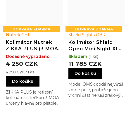
ZDARMA
ZDARMA
Nutrek CHI
Shield Sights GBR
Kolimátor Nutrek
Kolimátor Shield
ZIKKA PLUS (3 MOA /
Open Mini Sight XL
RED / 24x18)
(OMSx) GLASS
Dočasně vyprodáno
Skladem
(1 ks)
edition 8MOA Dot
4 250 CZK
11 785 CZK
(6,5MOA)
Měrná
4 250 CZK / 1 ks
Do košíku
cena:
Do košíku
Model OMSx dodá největší
zorné pole, protože jeho
ZIKKA PLUS je reflexní
vrchní část neruší zrakový
kolimátor s tečkou 3 MOA
vjem a Vaše střelba je
určený hlavně pro pistole,
přirozenější a rychlejší
ale i na puškách a
brokovnicích zastane velmi
dobře roli "secondary sight"