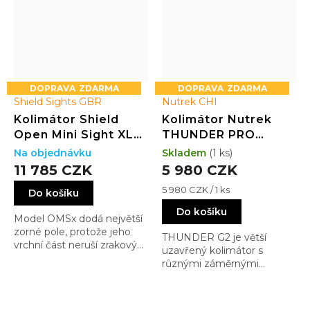
ZDARMA
ZDARMA
Shield Sights GBR
Nutrek CHI
Kolimátor Shield
Kolimátor Nutrek
Open Mini Sight XL
THUNDER PRO
(OMSx) GLASS
(Variable MOA / RED
Na objednávku
Skladem
(1 ks)
edition 4MOA Dot
/ 30x22)
11 785 CZK
5 980 CZK
(3.25MOA)
Měrná
5 980 CZK / 1 ks
Do košíku
cena:
Do košíku
Model OMSx dodá největší
zorné pole, protože jeho
THUNDER G2 je větší
vrchní část neruší zrakový
uzavřený kolimátor s
vjem a Vaše střelba je
různými záměrnými
přirozenější a rychlejší
obrazci, a velmi velkým
oknem zajišťujícím velký
zorný úhel. Jeho velkou