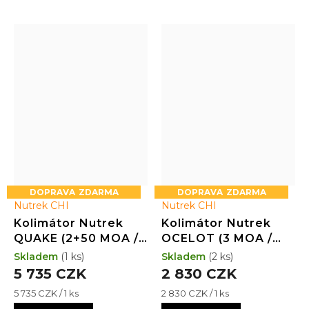
ZDARMA
ZDARMA
Nutrek CHI
Nutrek CHI
Kolimátor Nutrek
Kolimátor Nutrek
QUAKE (2+50 MOA /
OCELOT (3 MOA /
RED / 31x26)
RED / 1x20)
Skladem
(1 ks)
Skladem
(2 ks)
5 735 CZK
2 830 CZK
Měrná
Měrná
5 735 CZK / 1 ks
2 830 CZK / 1 ks
cena:
cena: