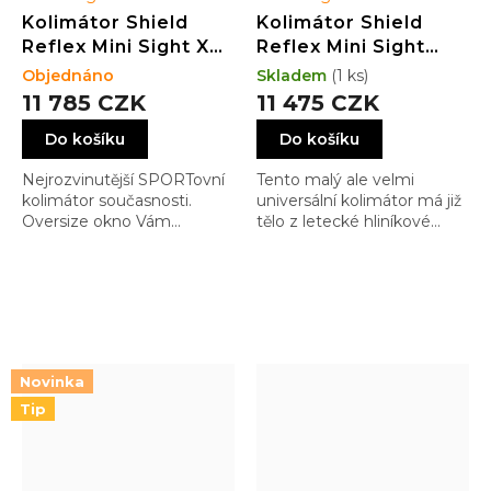
Kolimátor Shield
Kolimátor Shield
Reflex Mini Sight XL
Reflex Mini Sight
(RMSX) GLASS
Compact (RMSC)
Objednáno
Skladem
(1 ks)
edition 4MOA Dot
GLASS edition 4MOA
11 785 CZK
11 475 CZK
(3.25MOA) SILVER
Dot (3.25MOA)
Do košíku
Do košíku
Nejrozvinutější SPORTovní
Tento malý ale velmi
kolimátor současnosti.
universální kolimátor má již
Oversize okno Vám
tělo z letecké hliníkové
pomůže v rychlém
slitiny a perfektně
zamíření i v těch
přizpůsobuje podsvícení
nejrychlejších pohybech a
záměrného bodu tak,
tím Vám pomůže vítězit. A
abyste nebyli ani oslněni ale
kdo má rád barvičky, může
vždy mohli komfortně
si vybrat dosytosti…
fungovat
Novinka
Tip