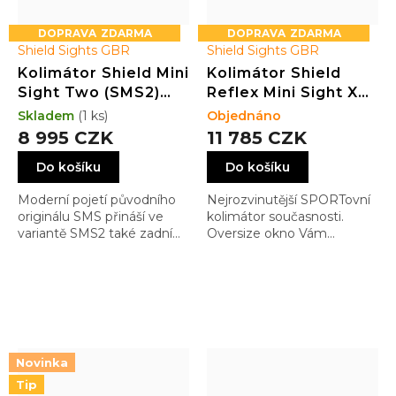
ZDARMA
ZDARMA
Shield Sights GBR
Shield Sights GBR
Kolimátor Shield Mini
Kolimátor Shield
Sight Two (SMS2)
Reflex Mini Sight XL
GLASS edition 4MOA
(RMSX) GLASS
Skladem
(1 ks)
Objednáno
Dot (3.25MOA)
edition 4MOA Dot
8 995 CZK
11 785 CZK
(3.25MOA) ELECTRIC
Do košíku
Do košíku
BLUE
Moderní pojetí původního
Nejrozvinutější SPORTovní
originálu SMS přináší ve
kolimátor současnosti.
variantě SMS2 také zadní
Oversize okno Vám
mířidla a novější dizajn.
pomůže v rychlém
Navíc jeho čočka již není
zamíření i v těch
polymerová, ale skleněná
nejrychlejších pohybech a
aby odolala poškrábání i při
tím Vám pomůže vítězit. A
EDC nošení
kdo má rád barvičky, může
si vybrat dosytosti…
Novinka
Tip