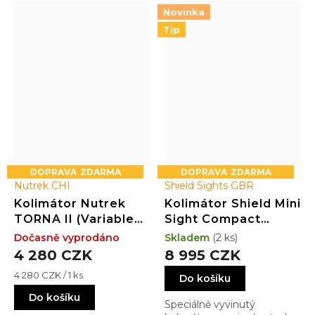
Novinka
Tip
ZDARMA
ZDARMA
Nutrek CHI
Shield Sights GBR
Kolimátor Nutrek
Kolimátor Shield Mini
TORNA II (Variable
Sight Compact
MOA / RED / 25)
(SMSC) GLASS
Dočasně vyprodáno
Skladem
(2 ks)
edition 4MOA Dot
4 280 CZK
8 995 CZK
(3.25MOA)
Měrná
4 280 CZK / 1 ks
Do košíku
cena:
Do košíku
Speciálně vyvinutý