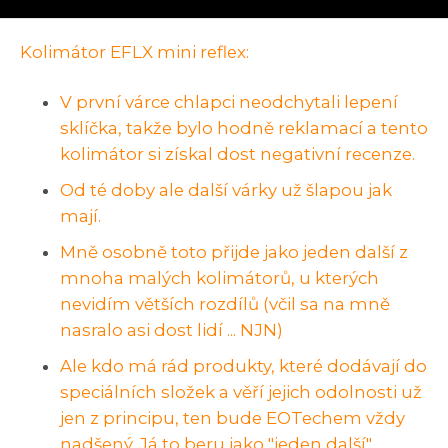
Kolimátor EFLX mini reflex:
V první várce chlapci neodchytali lepení
sklíčka, takže bylo hodně reklamací a tento
kolimátor si získal dost negativní recenze.
Od té doby ale další várky už šlapou jak
mají.
Mně osobně toto přijde jako jeden další z
mnoha malých kolimátorů, u kterých
nevidím větších rozdílů (včil sa na mně
nasralo asi dost lidí ... NJN)
Ale kdo má rád produkty, které dodávají do
speciálních složek a věří jejich odolnosti už
jen z principu, ten bude EOTechem vždy
nadšený. Já to beru jako "jeden další".