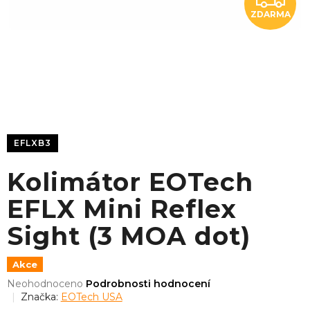
ZDARMA
D
A
R
M
A
EFLXB3
Kolimátor EOTech
EFLX Mini Reflex
Sight (3 MOA dot)
Akce
Průměrné
Neohodnoceno
Podrobnosti hodnocení
hodnocení
Značka:
EOTech USA
produktu