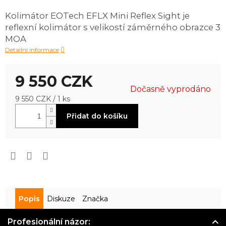
je
Kolimátor EOTech EFLX Mini Reflex Sight je
0,0
reflexní kolimátor s velikostí záměrného obrazce 3
z
5
MOA
hvězdiček.
Detailní informace
9 550 CZK
Dočasně vyprodáno
Měrná
9 550 CZK / 1 ks
cena:
Přidat do košíku
Popis
Diskuze
Značka
Profesionální názor: