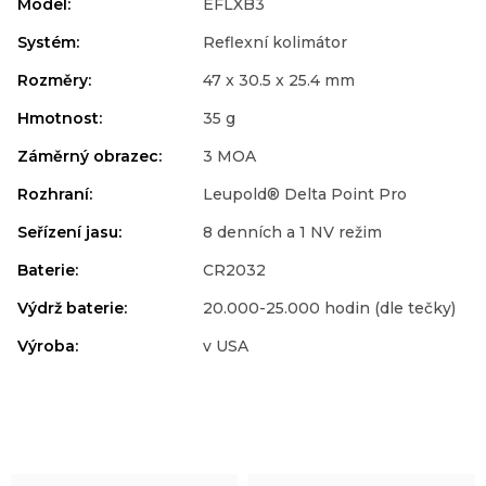
Model
:
EFLXB3
Systém
:
Reflexní kolimátor
Rozměry
:
47 x 30.5 x 25.4 mm
Hmotnost
:
35 g
Záměrný obrazec
:
3 MOA
Rozhraní
:
Leupold® Delta Point Pro
Seřízení jasu
:
8 denních a 1 NV režim
Baterie
:
CR2032
Výdrž baterie
:
20.000-25.000 hodin (dle tečky)
Výroba
:
v USA