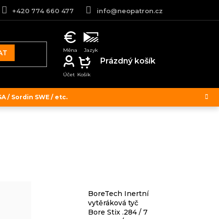
+420 774 660 477
info@neopatron.cz
AT
NÁKUPNÍ
Prázdný košík
KOŠÍK
 / Sordin SWE / etc.
BoreTech Inertní
vytěráková tyč
Bore Stix .284 / 7