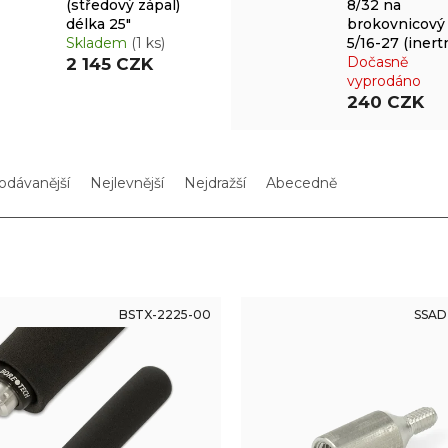
(středový zápal)
8/32 na
délka 25"
brokovnicový
Skladem
(1 ks)
5/16-27 (inertn
Dočasně
2 145 CZK
vyprodáno
240 CZK
odávanější
Nejlevnější
Nejdražší
Abecedně
BSTX-2225-00
SSAD