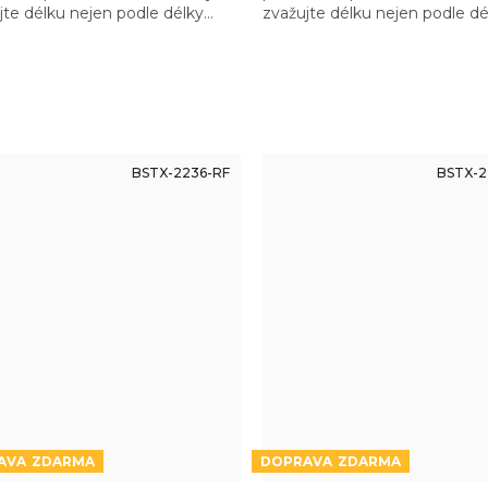
jte délku nejen podle délky
zvažujte délku nejen podle dé
ě, ale také zbytku zbraně tak,
hlavně, ale také zbytku zbraně
e měli madlo dostatečně
abyste měli madlo dostatečn
u…
vzadu…
BSTX-2236-RF
BSTX-2
ZDARMA
ZDARMA