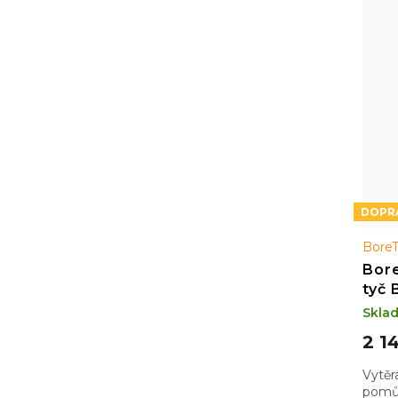
Bore
Bore
tyč 
.30 
Skla
2 1
Vytěr
pomůc