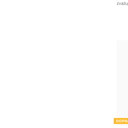
zvažu
hlavn
abyst
vzad