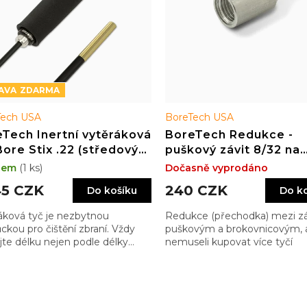
ZDARMA
Tech USA
BoreTech USA
Tech Inertní vytěráková
BoreTech Redukce -
Bore Stix .22 (středový
puškový závit 8/32 na
l) délka 25"
brokovnicový 5/16-27
dem
(1 ks)
Dočasně vyprodáno
(inertní)
45 CZK
240 CZK
Do košíku
Do k
áková tyč je nezbytnou
Redukce (přechodka) mezi z
kou pro čištění zbraní. Vždy
puškovým a brokovnicovým, 
jte délku nejen podle délky
nemuseli kupovat více tyčí
ě, ale také zbytku zbraně tak,
e měli madlo dostatečně
u…