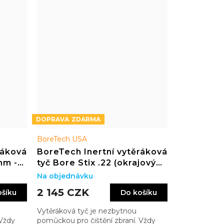
ZDARMA
BoreTech USA
ráková
BoreTech Inertní vytěráková
mm -
tyč Bore Stix .22 (okrajový
zápal) délka 44"
Na objednávku
2 145 CZK
ošíku
Do košíku
Vytěráková tyč je nezbytnou
 Vždy
pomůckou pro čištění zbraní. Vždy