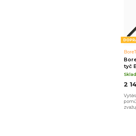
k
t
ů
Bore
Bore
tyč 
zápa
Skla
2 1
Vytěr
pomůc
zvažu
hlavn
abyst
vzad