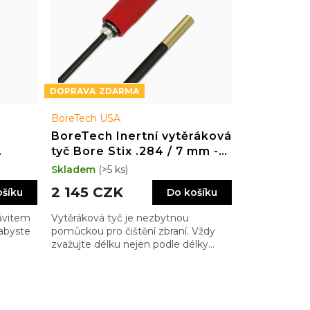
ZDARMA
BoreTech USA
BoreTech Inertní vytěráková
tyč Bore Stix .284 / 7 mm -
.30 / 8 mm, délka 40"
Skladem
(>5 ks)
2 145 CZK
ošíku
Do košíku
ávitem
Vytěráková tyč je nezbytnou
abyste
pomůckou pro čištění zbraní. Vždy
zvažujte délku nejen podle délky
hlavně, ale také zbytku zbraně tak,
abyste měli madlo dostatečně
vzadu…