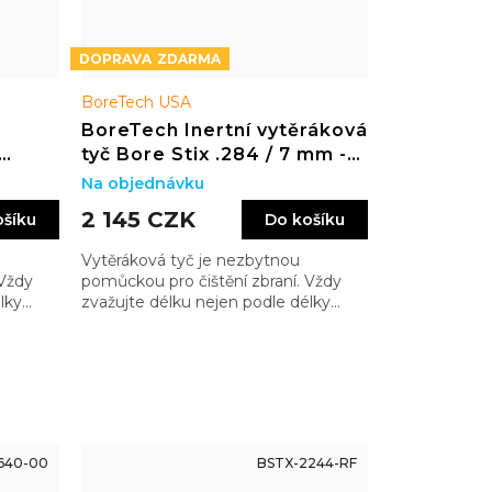
ZDARMA
BoreTech USA
BoreTech Inertní vytěráková
tyč Bore Stix .284 / 7 mm -
"
.30 / 8 mm, délka 44"
Na objednávku
2 145 CZK
ošíku
Do košíku
Vytěráková tyč je nezbytnou
 Vždy
pomůckou pro čištění zbraní. Vždy
lky
zvažujte délku nejen podle délky
 tak,
hlavně, ale také zbytku zbraně tak,
ě
abyste měli madlo dostatečně
vzadu…
640-00
BSTX-2244-RF