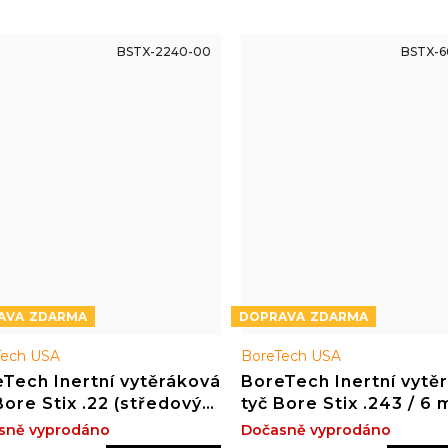
BSTX-2240-00
BSTX-6
ZDARMA
ZDARMA
Tech USA
BoreTech USA
Tech Inertní vytěráková
BoreTech Inertní vytě
Bore Stix .22 (středový
tyč Bore Stix .243 / 6 
l) délka 40"
.270 délka 44"
sně vyprodáno
Dočasně vyprodáno