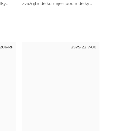
lky
zvažujte délku nejen podle délky
 tak,
hlavně, ale také zbytku zbraně tak,
ě
abyste měli madlo dostatečně
vzadu…
206-RF
BSVS-2217-00