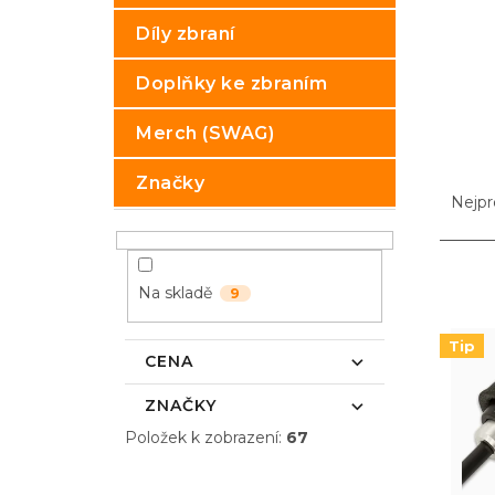
p
Díly zbraní
a
n
Doplňky ke zbraním
e
l
Merch (SWAG)
Ř
Značky
a
Nejpr
z
e
n
V
Na skladě
í
ý
9
p
p
r
i
Tip
CENA
o
s
d
p
ZNAČKY
u
r
Položek k zobrazení:
67
k
o
t
d
ů
u