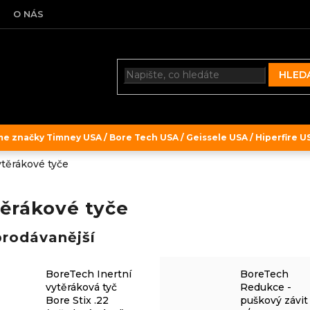
O NÁS
HLED
 značky Timney USA / Bore Tech USA / Geissele USA / Hiperfire USA
těrákové tyče
ěrákové tyče
prodávanější
BoreTech Inertní
BoreTech
vytěráková tyč
Redukce -
Bore Stix .22
puškový závit