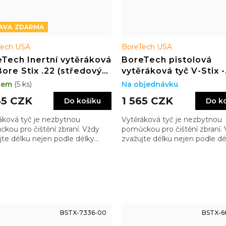
ZDARMA
Tech USA
BoreTech USA
Tech Inertní vytěráková
BoreTech pistolová
Bore Stix .22 (středový
vytěráková tyč V-Stix -
l) délka 30"
kalibr .22 - .45, délka 7
dem
(5 ks)
Na objednávku
45 CZK
1 565 CZK
Do košíku
Do k
áková tyč je nezbytnou
Vytěráková tyč je nezbytnou
kou pro čištění zbraní. Vždy
pomůckou pro čištění zbraní.
jte délku nejen podle délky
zvažujte délku nejen podle dé
ě, ale také zbytku zbraně tak,
hlavně, ale také zbytku zbraně
e měli madlo dostatečně
abyste měli madlo dostatečn
u…
vzadu…
BSTX-7336-00
BSTX-6