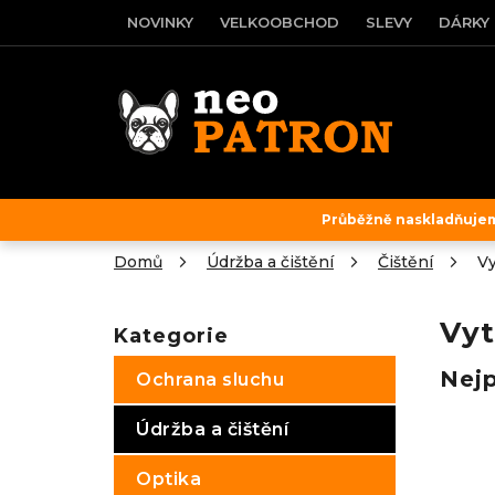
Přejít
NOVINKY
VELKOOBCHOD
SLEVY
DÁRKY
na
obsah
Průběžně naskladňujeme
Domů
Údržba a čištění
Čištění
Vy
P
o
Vyt
Kategorie
Přeskočit
s
kategorie
t
Nej
Ochrana sluchu
r
a
Údržba a čištění
n
n
Optika
í