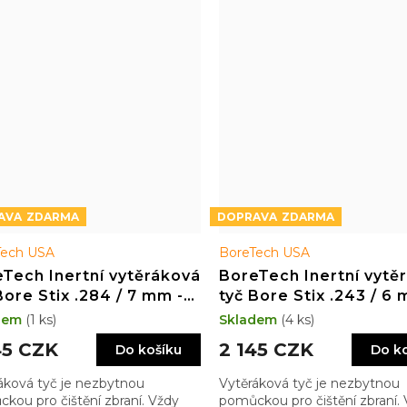
ZDARMA
ZDARMA
Tech USA
BoreTech USA
Tech Inertní vytěráková
BoreTech Inertní vytě
Bore Stix .284 / 7 mm -
tyč Bore Stix .243 / 6 
/ 8 mm, délka 36"
.270 délka 40"
dem
(1 ks)
Skladem
(4 ks)
45 CZK
2 145 CZK
Do košíku
Do k
áková tyč je nezbytnou
Vytěráková tyč je nezbytnou
kou pro čištění zbraní. Vždy
pomůckou pro čištění zbraní.