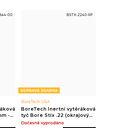
644-00
BSTX-2240-RF
ZDARMA
BoreTech USA
ráková
BoreTech Inertní vytěráková
mm -
tyč Bore Stix .22 (okrajový
zápal) délka 40"
Dočasně vyprodáno