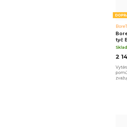
Bore
Bore
tyč 
zápa
Skla
2 1
Vytěr
pomůc
zvažu
hlavn
abyst
vzad