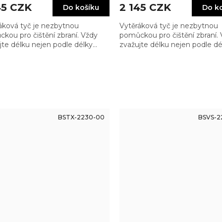
45 CZK
2 145 CZK
Do košíku
Do k
áková tyč je nezbytnou
Vytěráková tyč je nezbytnou
kou pro čištění zbraní. Vždy
pomůckou pro čištění zbraní.
jte délku nejen podle délky
zvažujte délku nejen podle dé
ě, ale také zbytku zbraně tak,
hlavně, ale také zbytku zbraně
e měli madlo dostatečně
abyste měli madlo dostatečn
u…
vzadu…
BSTX-2230-00
BSVS-2