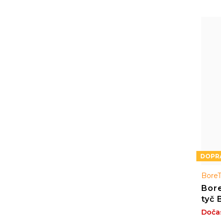
Bore
Bore
tyč 
zápa
Doča