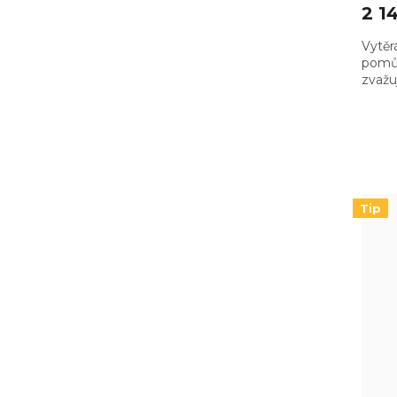
2 1
Vytěr
pomůc
zvažu
hlavn
abyst
vzad
Tip