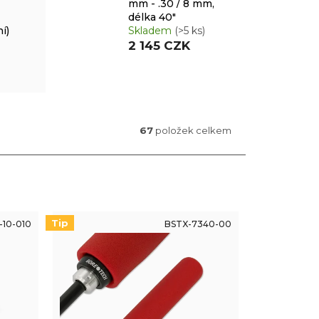
mm - .30 / 8 mm,
délka 40"
í)
Skladem
(>5 ks)
2 145 CZK
67
položek celkem
Tip
-10-010
BSTX-7340-00