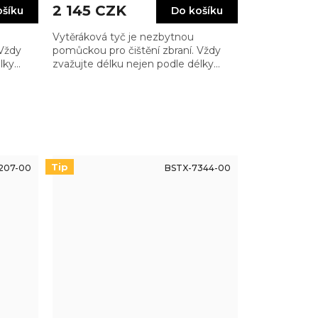
2 145 CZK
ošíku
Do košíku
Vytěráková tyč je nezbytnou
 Vždy
pomůckou pro čištění zbraní. Vždy
lky
zvažujte délku nejen podle délky
 tak,
hlavně, ale také zbytku zbraně tak,
ě
abyste měli madlo dostatečně
vzadu…
Tip
207-00
BSTX-7344-00