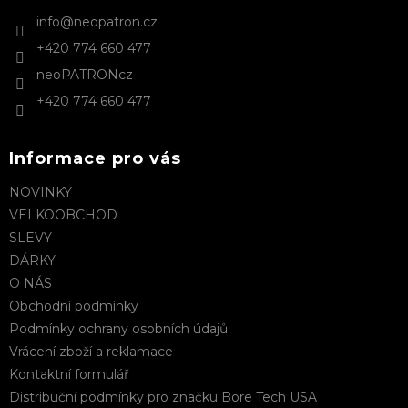
t
info
@
neopatron.cz
í
+420 774 660 477
neoPATRONcz
+420 774 660 477
Informace pro vás
NOVINKY
VELKOOBCHOD
SLEVY
DÁRKY
O NÁS
Obchodní podmínky
Podmínky ochrany osobních údajů
Vrácení zboží a reklamace
Kontaktní formulář
Distribuční podmínky pro značku Bore Tech USA