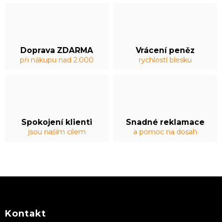
Doprava ZDARMA
Vrácení peněz
při nákupu nad 2.000
rychlostí blesku
Spokojení klienti
Snadné reklamace
jsou naším cílem
a pomoc na dosah
Z
á
p
a
Kontakt