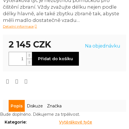
Vytěráková tyč je nezbytnou pomůckou pro
0,0
čištění zbraní. Vždy zvažujte délku nejen podle
z
5
délky hlavně, ale také zbytku zbraně tak, abyste
hvězdiček.
měli madlo dostatečně vzadu…
Detailní informace
2 145 CZK
Na objednávku
Měrná
Přidat do košíku
cena:
Popis
Diskuze
Značka
Bude doplněno. Děkujeme za trpělivost.
Kategorie
:
Vytěrákové tyče