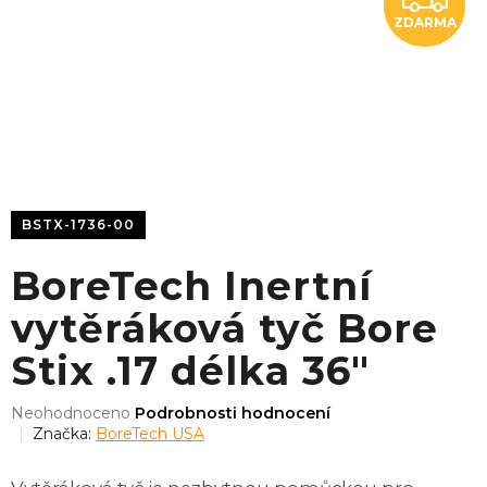
ZDARMA
D
A
R
M
A
BSTX-1736-00
BoreTech Inertní
vytěráková tyč Bore
Stix .17 délka 36"
Průměrné
Neohodnoceno
Podrobnosti hodnocení
hodnocení
Značka:
BoreTech USA
produktu
je