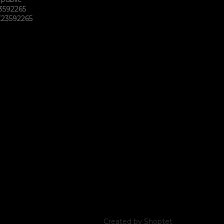
3592265
23592265
Created by Shoptet