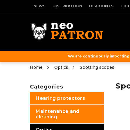
Skip
NEWS
DISTRIBUTION
DISCOUNTS
GIF
to
content
We are continuously importing f
Home
Optics
Spotting scopes
S
i
Spo
Categories
Skip
d
categories
e
Hearing protectors
b
a
Maintenance and
r
cleaning
Optics