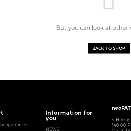
But you can look at other 
BACK TO SHOP
neoPATR
ct
Information for
you
V Horkác
@
neopatron.cz
140 00 P
NEWS
Czech Re