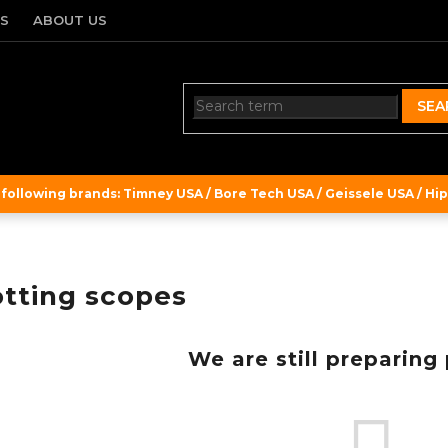
TS
ABOUT US
SEA
ollowing brands: Timney USA / Bore Tech USA / Geissele USA / Hipe
tting scopes
We are still preparing