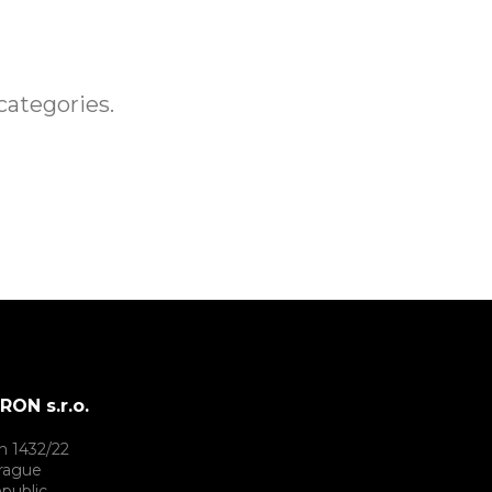
categories.
ON s.r.o.
h 1432/22
rague
public