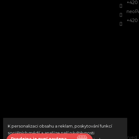
+420 
neoP
+420 
K personalizaci obsahu a reklam, poskytování funkcí
sociálních médií a analýze naší návštěvnosti
Copyright 2026
neoPATRON
. All rights reserved.
Prodejna je nyní zavřena