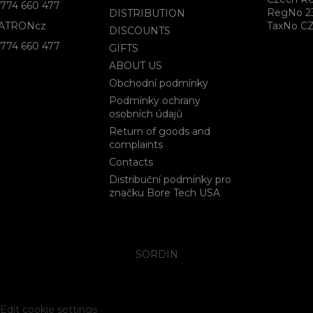
774 660 477
RegNo 2
DISTRIBUTION
ATRONcz
TaxNo CZ
DISCOUNTS
774 660 477
GIFTS
ABOUT US
Obchodní podmínky
Podmínky ochrany
osobních údajů
Return of goods and
complaints
Contacts
Distribuční podmínky pro
značku Bore Tech USA
SORDIN
Edit cookie settings