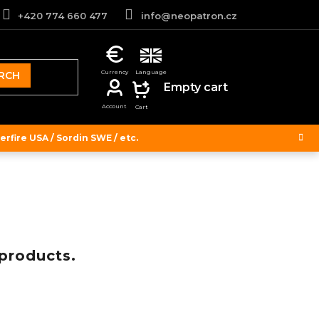
+420 774 660 477
info@neopatron.cz
RCH
SHOPPING
Empty cart
CART
rfire USA / Sordin SWE / etc.
 products.