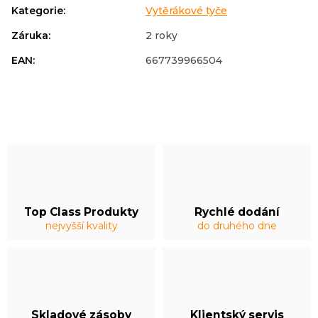
Kategorie
:
Vytěrákové tyče
Záruka
:
2 roky
EAN
:
667739966504
Top Class Produkty
Rychlé dodání
nejvyšší kvality
do druhého dne
Skladové zásoby
Klientský servis