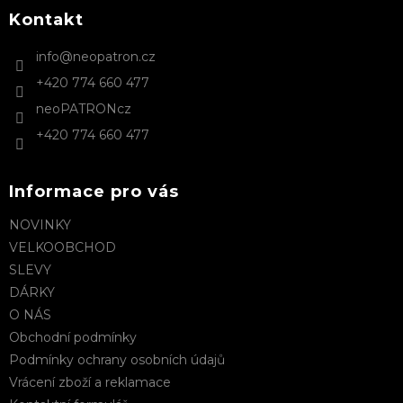
p
a
Kontakt
t
info
@
neopatron.cz
í
+420 774 660 477
neoPATRONcz
+420 774 660 477
Informace pro vás
NOVINKY
VELKOOBCHOD
SLEVY
DÁRKY
O NÁS
Obchodní podmínky
Podmínky ochrany osobních údajů
Vrácení zboží a reklamace