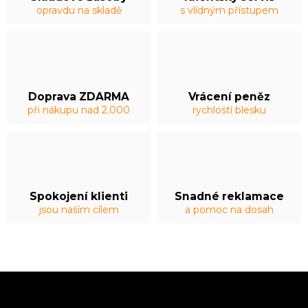
opravdu na skladě
s vlídným přístupem
Doprava ZDARMA
Vrácení peněz
při nákupu nad 2.000
rychlostí blesku
Spokojení klienti
Snadné reklamace
jsou naším cílem
a pomoc na dosah
Z
á