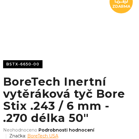
ZDARMA
D
A
R
M
A
BSTX-6650-00
BoreTech Inertní
vytěráková tyč Bore
Stix .243 / 6 mm -
.270 délka 50"
Průměrné
Neohodnoceno
Podrobnosti hodnocení
hodnocení
Značka:
BoreTech USA