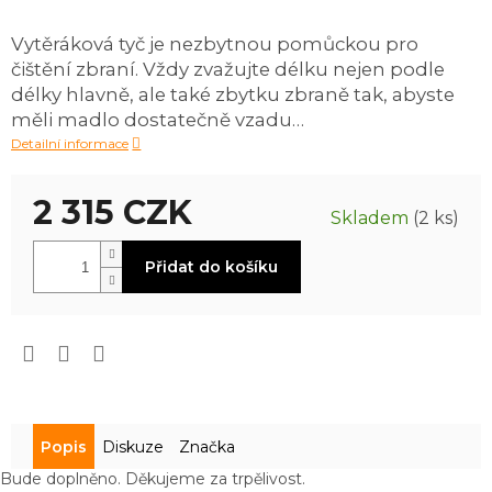
produktu
je
Vytěráková tyč je nezbytnou pomůckou pro
0,0
čištění zbraní. Vždy zvažujte délku nejen podle
z
5
délky hlavně, ale také zbytku zbraně tak, abyste
hvězdiček.
měli madlo dostatečně vzadu…
Detailní informace
2 315 CZK
Skladem
(2 ks)
Měrná
Přidat do košíku
cena:
Popis
Diskuze
Značka
Bude doplněno. Děkujeme za trpělivost.