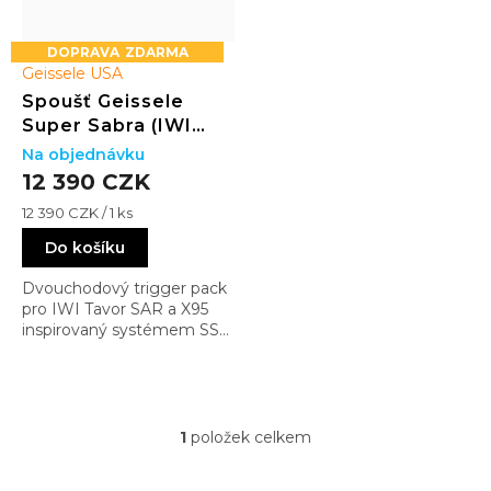
ů
ZDARMA
Geissele USA
Spoušť Geissele
Super Sabra (IWI
Tavor SAR & X95
Na objednávku
Rifles)
12 390 CZK
Měrná
12 390 CZK / 1 ks
cena:
Do košíku
Dvouchodový trigger pack
pro IWI Tavor SAR a X95
inspirovaný systémem SSA.
Nabízí výrazně čistší chod,
lepší kontrolu a nastavitelný
první stupeň
1
položek celkem
O
v
l