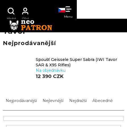
Přejít
NÁKUPNÍ
na
obsah
KOŠÍK
Tavor
Nejprodávanější
Spoušť Geissele Super Sabra (IWI Tavor
SAR & X95 Rifles)
Na objednávku
12 390 CZK
Ř
a
Nejprodávanější
Nejlevnější
Nejdražší
Abecedně
z
e
n
í