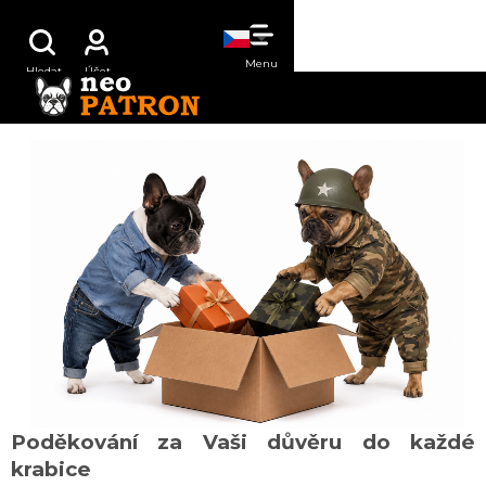
Přejít
NÁKUPNÍ
na
obsah
KOŠÍK
DÁRKY
Poděkování za Vaši důvěru do každé
krabice