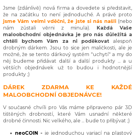
Jsme (zdánlivě) nová firma a dovedete si představit,
že na začátku to není jednoduché. A právě proto
jsme Vám velmi vděčni, že jste si nás našli
(nebo
nám zůstali věrni z minula).
Každá Vaše
maloobchodní objednávka je pro nás důležitá a
chtěli bychom Vám za ni poděkovat
alespoň
drobným dárkem. Jsou to sice jen maličkosti, ale je
možné, že se tento dárkový systém "uchytí" a my do
něj budeme přidávat další a další produkty ... a u
větších objednávek už to budou i hodnotnější
produkty ;)
DÁREK ZDARMA KE KAŽDÉ
MALOOBCHODNÍ OBJEDNÁVCE!
V současné chvíli pro Vás máme připraveno pár 3D
tištěných drobností, které Vám usnadní některé
drobné činnosti. Nic velkého, ale ... bude to přibývat ;)
neoCOIN
-
je jednoduchou variací na plastový