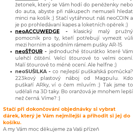
žetonek, který se Vám hodí do peněženky nebo
do auta, abyste při nákupech nemuseli hledat
minci na košík ;) Stačí vytáhnout náš neoCOIN a
je po prohledávaní kapes a loketních opěrek ;)
neoACCUWEDGE
-
klasický malý pružný
pomocník pro ty, kteří potřebují vymezit vůli
mezi horním a spodním rámem pušky AR-15
neoŠŤOUR
-
jednoduché šťourátko které Vám
ulehčí čištění. Velcí šťourové to velmi ocení.
Malí šťourové to méně ocení. Ale helfne ;)
neoSUŠILKA -
co nejlepší puškařská pomůcka?
223kový plastový náboj od Magpulu. Kdo
puškaří ARky, ví o čem mluvím ;) Tak jsme to
udělali na 3D taky. Bo oranžová je mnohem lepší
než černá. Víme? :)
Stačí při dokončování objednávky si vybrat
dárek, který je Vám nejmilejší a přihodit si jej do
košíku.
A my Vám moc děkujeme za Vaši přízeň