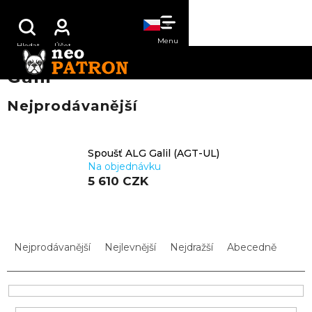
Přejít
NÁKUPNÍ
na
obsah
KOŠÍK
Galil
Nejprodávanější
Spoušť ALG Galil (AGT-UL)
Na objednávku
5 610 CZK
Ř
a
Nejprodávanější
Nejlevnější
Nejdražší
Abecedně
z
e
n
í