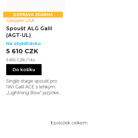
ů
ZDARMA
Geissele USA
Spoušť ALG Galil
(AGT-UL)
Na objednávku
5 610 CZK
Měrná
5 610 CZK / 1 ks
cena:
Do košíku
Single-stage spoušť pro
IWI Galil ACE s lehkým
„Lightning Bow“ jazýčkem
a výrazně čistším chodem
než originál. Ideální pro
přesnější a rychlejší střelbu
1
položek celkem
O
v
l