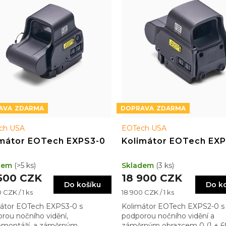
ZDARMA
ZDARMA
ch USA
EOTech USA
imátor EOTech EXPS3-0
Kolimátor EOTech EX
dem
(>5 ks)
Skladem
(3 ks)
500 CZK
18 900 CZK
Do košíku
Do k
Měrná
 CZK / 1 ks
18 900 CZK / 1 ks
cena:
átor EOTech EXPS3-0 s
Kolimátor EOTech EXPS2-0 s
rou nočního vidění,
podporou nočního vidění a
omontáží, a záměrným
záměrným obrazcem 0 (1 + 