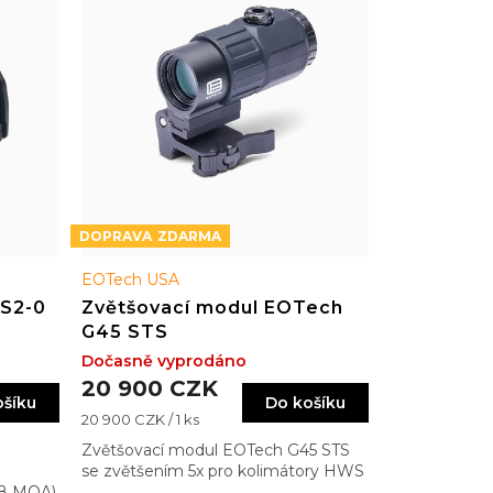
ZDARMA
EOTech USA
PS2-0
Zvětšovací modul EOTech
G45 STS
Dočasně vyprodáno
20 900 CZK
ošíku
Do košíku
Měrná
20 900 CZK / 1 ks
cena:
Zvětšovací modul EOTech G45 STS
se zvětšením 5x pro kolimátory HWS
68 MOA)