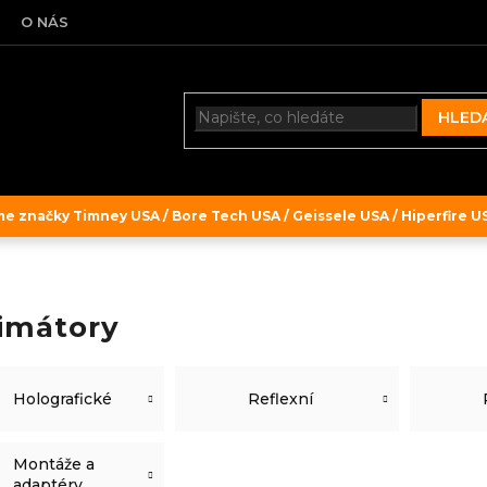
O NÁS
HLED
 značky Timney USA / Bore Tech USA / Geissele USA / Hiperfire USA
imátory
Holografické
Reflexní
Montáže a
adaptéry