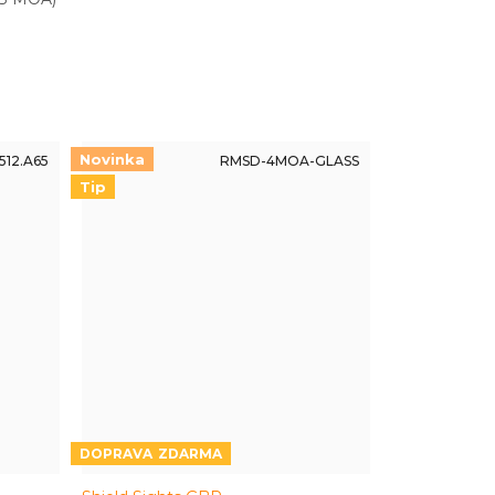
Novinka
512.A65
RMSD-4MOA-GLASS
Tip
ZDARMA