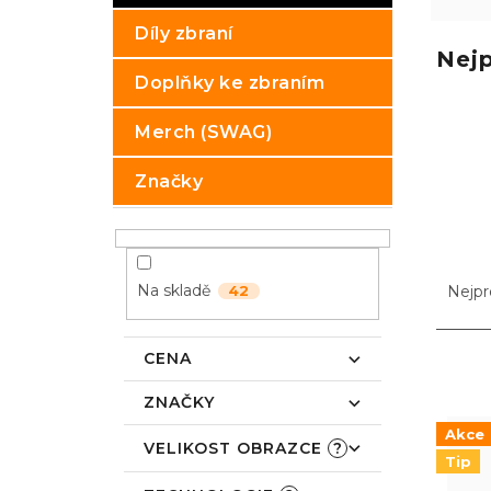
p
Díly zbraní
a
Nej
n
Doplňky ke zbraním
e
l
Merch (SWAG)
Značky
Ř
a
Na skladě
Nejpr
42
z
e
CENA
n
V
í
ý
ZNAČKY
p
p
r
i
Akce
VELIKOST OBRAZCE
?
o
s
Tip
d
p