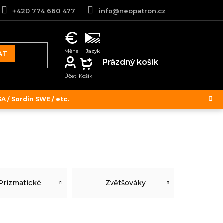
+420 774 660 477
info@neopatron.cz
AT
NÁKUPNÍ
Prázdný košík
KOŠÍK
 / Sordin SWE / etc.
Prizmatické
Zvětšováky