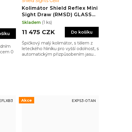
Shield Sights GBR
Kolimátor Shield Reflex Mini
Sight Draw (RMSD) GLASS
edition 4MOA Dot
Skladem
(1 ks)
(3.25MOA)
11 475 CZK
Do košíku
ošíku
Špičkový malý kolimátor, s tělem z
adním
leteckého hliníku pro vyšší odolnost, s
zcem 0
automatickým přizpůsobením jasu
záměrného bodu, … ale také
šuplíkem na baterku usnadňující její
výměnu
Akce
EFLXB3
EXPS3-0TAN