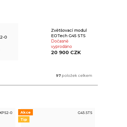
Zvětšovací modul
EOTech G45 STS
2-0
Dočasně
vyprodáno
20 900 CZK
97
položek celkem
Akce
XPS2-0
G45.STS
Tip