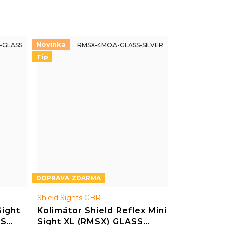
Novinka
-GLASS
RMSX-4MOA-GLASS-SILVER
Tip
ZDARMA
Shield Sights GBR
Sight
Kolimátor Shield Reflex Mini
SS
Sight XL (RMSX) GLASS