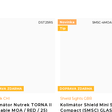
Novinka
DST25RS
SMSC-4MOA
Tip
ZDARMA
ZDARMA
k CHI
Shield Sights GBR
mátor Nutrek TORNA II
Kolimátor Shield Mini 
iable MOA / RED / 25)
Compact (SMSC) GLA