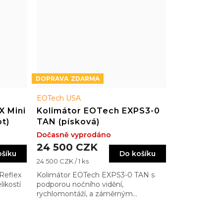
ZDARMA
EOTech USA
X Mini
Kolimátor EOTech EXPS3-0
ot)
TAN (písková)
Dočasně vyprodáno
24 500 CZK
ošíku
Do košíku
Měrná
24 500 CZK / 1 ks
cena:
Reflex
Kolimátor EOTech EXPS3-0 TAN s
likostí
podporou nočního vidění,
rychlomontáží, a záměrným
obrazcem 0 (1 + 68 MOA)