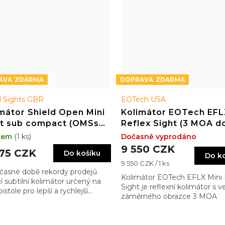
ZDARMA
ZDARMA
d Sights GBR
EOTech USA
mátor Shield Open Mini
Kolimátor EOTech EFL
ht sub compact (OMSsc)
Reflex Sight (3 MOA d
SS edition Draw 4MOA
dem
(1 ks)
Dočasně vyprodáno
 (3.25MOA)
9 550 CZK
475 CZK
Do košíku
Do k
Měrná
9 550 CZK / 1 ks
časné době rekordy prodejů
cena:
Kolimátor EOTech EFLX Mini 
cí subtilní kolimátor určený na
Sight je reflexní kolimátor s ve
stole pro lepší a rychlejší
záměrného obrazce 3 MOA
tivní zamíření, bez zavazení
ho černého mostu. Přímo Vás
í …