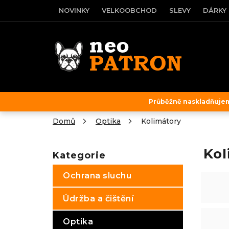
Přejít
NOVINKY
VELKOOBCHOD
SLEVY
DÁRKY
na
obsah
Průběžně naskladňujeme
Domů
Optika
Kolimátory
P
o
Kol
Kategorie
Přeskočit
s
kategorie
t
Ochrana sluchu
r
a
Údržba a čištění
n
n
Optika
í