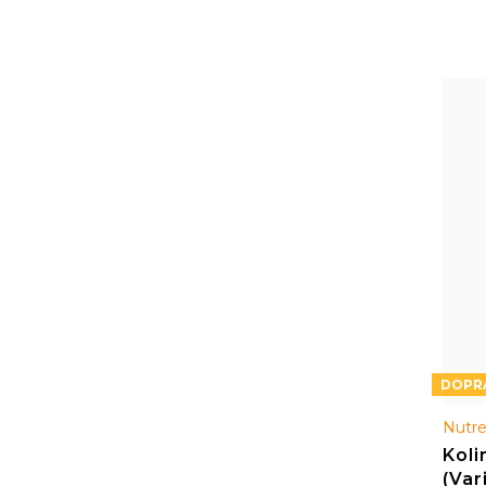
Nutre
Koli
(Var