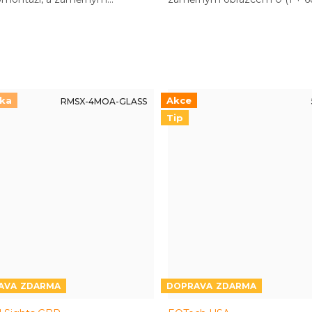
cem 0 (1 + 68 MOA)
nka
Akce
RMSX-4MOA-GLASS
Tip
ZDARMA
ZDARMA