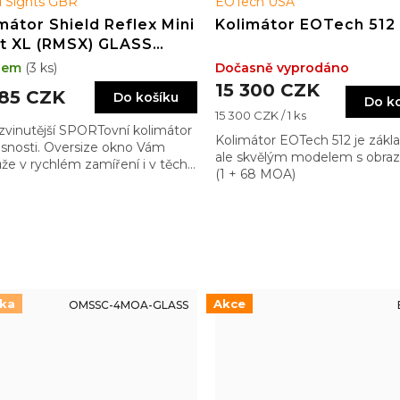
d Sights GBR
EOTech USA
mátor Shield Reflex Mini
Kolimátor EOTech 512
ht XL (RMSX) GLASS
tion 4MOA Dot
dem
(3 ks)
Dočasně vyprodáno
25MOA) BLACK
15 300 CZK
785 CZK
Do košíku
Do k
Měrná
15 300 CZK / 1 ks
zvinutější SPORTovní kolimátor
cena:
Kolimátor EOTech 512 je zákl
snosti. Oversize okno Vám
ale skvělým modelem s obra
e v rychlém zamíření i v těch
(1 + 68 MOA)
chlejších pohybech a tím Vám
e vítězit. A kdo má rád
čky, může si vybrat dosytosti…
nka
Akce
OMSSC-4MOA-GLASS