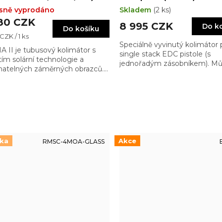
edition 4MOA Dot
sně vyprodáno
Skladem
(2 ks)
(3.25MOA)
80 CZK
8 995 CZK
Do k
Do košíku
CZK / 1 ks
Speciálně vyvinutý kolimátor 
 II je tubusový kolimátor s
single stack EDC pistole (s
tím solární technologie a
jednořadým zásobníkem). Můž
natelných záměrných obrazců.
vybrat mezi variantami s
avý kolimátor na pušku AR-15
polymerovou nebo skleněno
 má zajímavé vlastnosti a také
čočkou. Je připraven snést tv
r cena/výkon
zacházení…
nka
Akce
RMSC-4MOA-GLASS