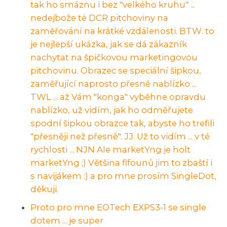
tak ho smáznu i bez "velkého kruhu" ...
nedejbože té DCR pitchoviny na
zaměřování na krátké vzdálenosti. BTW: to
je nejlepší ukázka, jak se dá zákazník
nachytat na špičkovou marketingovou
pitchovinu. Obrazec se speciální šipkou,
zaměřující naprosto přesně nablízko ...
TWL ... až Vám "konga" vyběhne opravdu
nablízko, už vidím, jak ho odměřujete
spodní šipkou obrazce tak, abyste ho trefili
"přesněji než přesně". JJ. Už to vidím ... v té
rychlosti ... NJN Ale marketYng je holt
marketYng ;) Většina flfounů jim to zbaští i
s navijákem :) a pro mne prosím SingleDot,
děkuji.
Proto pro mne EOTech EXPS3-1 se single
dotem ... je super