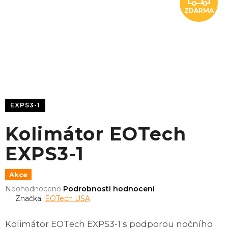
ZDARMA
D
A
R
M
A
EXPS3-1
Kolimátor EOTech
EXPS3-1
Akce
Průměrné
Neohodnoceno
Podrobnosti hodnocení
hodnocení
Značka:
EOTech USA
produktu
je
Kolimátor EOTech EXPS3-1 s podporou nočního
0,0