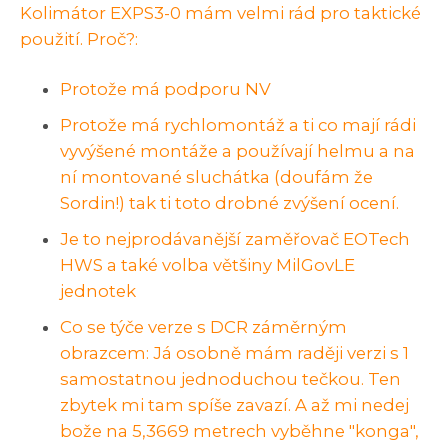
Kolimátor EXPS3-0 mám velmi rád pro taktické
použití. Proč?:
Protože má podporu NV
Protože má rychlomontáž a ti co mají rádi
vyvýšené montáže a používají helmu a na
ní montované sluchátka (doufám že
Sordin!) tak ti toto drobné zvýšení ocení.
Je to nejprodávanější zaměřovač EOTech
HWS a také volba většiny MilGovLE
jednotek
Co se týče verze s DCR záměrným
obrazcem: Já osobně mám raději verzi s 1
samostatnou jednoduchou tečkou. Ten
zbytek mi tam spíše zavazí. A až mi nedej
bože na 5,3669 metrech vyběhne "konga",