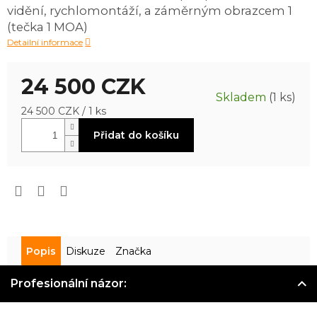
vidění, rychlomontáží, a záměrným obrazcem 1
z
5
(tečka 1 MOA)
hvězdiček.
Detailní informace
24 500 CZK
Skladem
(1 ks)
Měrná
24 500 CZK / 1 ks
cena:
Přidat do košíku
Popis
Diskuze
Značka
Profesionální názor: