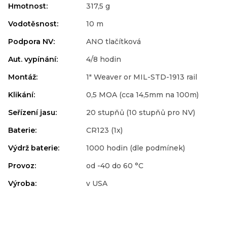
Hmotnost
:
317,5 g
Vodotěsnost
:
10 m
Podpora NV
:
ANO tlačítková
Aut. vypínání
:
4/8 hodin
Montáž
:
1" Weaver or MIL-STD-1913 rail
Klikání
:
0,5 MOA (cca 14,5mm na 100m)
Seřízení jasu
:
20 stupňů (10 stupňů pro NV)
Baterie
:
CR123 (1x)
Výdrž baterie
:
1000 hodin (dle podmínek)
Provoz
:
od -40 do 60 °C
Výroba
:
v USA