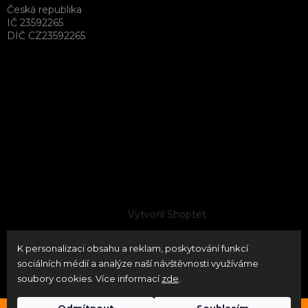
Česká republika
IČ 23592265
DIČ CZ23592265
Vytvořil Shoptet
K personalizaci obsahu a reklam, poskytování funkcí
Copyright 2026
neoPATRON
. Všechna práva vyhrazena.
sociálních médií a analýze naší návštěvnosti využíváme
Upravit nastavení cookies
soubory cookies. Více informací
zde
.