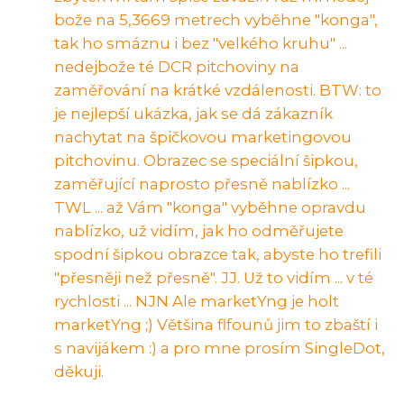
bože na 5,3669 metrech vyběhne "konga",
tak ho smáznu i bez "velkého kruhu" ...
nedejbože té DCR pitchoviny na
zaměřování na krátké vzdálenosti. BTW: to
je nejlepší ukázka, jak se dá zákazník
nachytat na špičkovou marketingovou
pitchovinu. Obrazec se speciální šipkou,
zaměřující naprosto přesně nablízko ...
TWL ... až Vám "konga" vyběhne opravdu
nablízko, už vidím, jak ho odměřujete
spodní šipkou obrazce tak, abyste ho trefili
"přesněji než přesně". JJ. Už to vidím ... v té
rychlosti ... NJN Ale marketYng je holt
marketYng ;) Většina flfounů jim to zbaští i
s navijákem :) a pro mne prosím SingleDot,
děkuji.