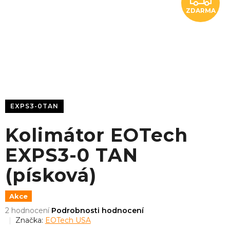
ZDARMA
D
A
R
M
A
EXPS3-0TAN
Kolimátor EOTech
EXPS3-0 TAN
(písková)
Akce
Průměrné
2 hodnocení
Podrobnosti hodnocení
hodnocení
Značka:
EOTech USA
produktu