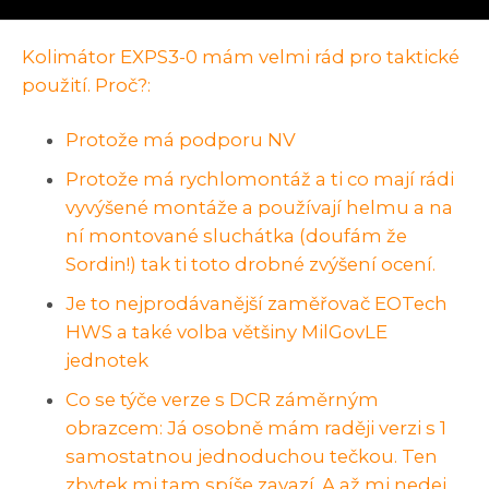
Kolimátor EXPS3-0 mám velmi rád pro taktické
použití. Proč?:
Protože má podporu NV
Protože má rychlomontáž a ti co mají rádi
vyvýšené montáže a používají helmu a na
ní montované sluchátka (doufám že
Sordin!) tak ti toto drobné zvýšení ocení.
Je to nejprodávanější zaměřovač EOTech
HWS a také volba většiny MilGovLE
jednotek
Co se týče verze s DCR záměrným
obrazcem: Já osobně mám raději verzi s 1
samostatnou jednoduchou tečkou. Ten
zbytek mi tam spíše zavazí. A až mi nedej