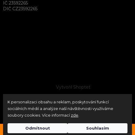
IČ 23592265
DIČ CZ23592265
Vytvořil Shoptet
K personalizaci obsahu a reklam, poskytování funkcí
Copyright 2026
neoPATRON
. Všechna práva vyhrazena.
sociálních médií a analýze naší návštěvnosti využíváme
Upravit nastavení cookies
soubory cookies. Více informací
zde
.
Odmítnout
Souhlasím
Průběžně naskladňujeme značky Timney USA / Bore Tech
Odstoupit od smlouvy
USA / Geissele USA / Hiperfire USA / Sordin SWE / etc.