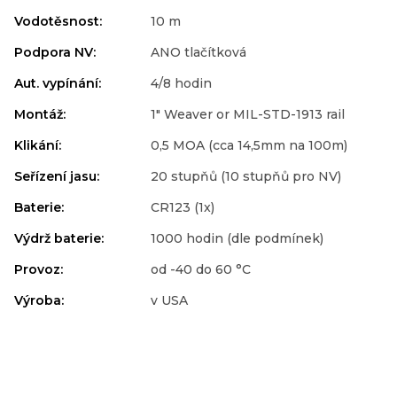
Vodotěsnost
:
10 m
Podpora NV
:
ANO tlačítková
Aut. vypínání
:
4/8 hodin
Montáž
:
1" Weaver or MIL-STD-1913 rail
Klikání
:
0,5 MOA (cca 14,5mm na 100m)
Seřízení jasu
:
20 stupňů (10 stupňů pro NV)
Baterie
:
CR123 (1x)
Výdrž baterie
:
1000 hodin (dle podmínek)
Provoz
:
od -40 do 60 °C
Výroba
:
v USA