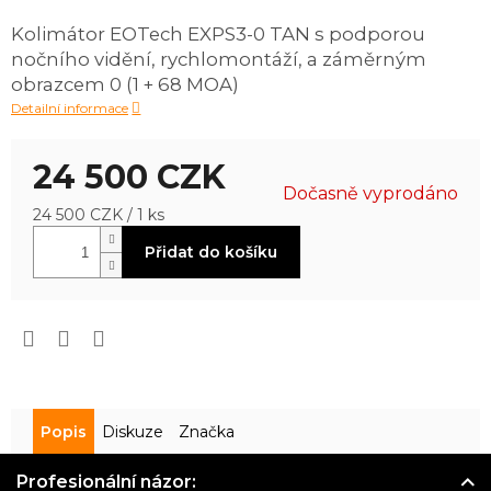
je
Kolimátor EOTech EXPS3-0 TAN s podporou
4,0
nočního vidění, rychlomontáží, a záměrným
z
5
obrazcem 0 (1 + 68 MOA)
hvězdiček.
Detailní informace
24 500 CZK
Dočasně vyprodáno
Měrná
24 500 CZK / 1 ks
cena:
Přidat do košíku
Popis
Diskuze
Značka
Profesionální názor: