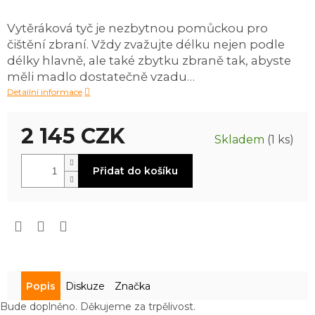
produktu
je
Vytěráková tyč je nezbytnou pomůckou pro
0,0
čištění zbraní. Vždy zvažujte délku nejen podle
z
5
délky hlavně, ale také zbytku zbraně tak, abyste
hvězdiček.
měli madlo dostatečně vzadu…
Detailní informace
2 145 CZK
Skladem
(1 ks)
Měrná
Přidat do košíku
cena:
Popis
Diskuze
Značka
Bude doplněno. Děkujeme za trpělivost.