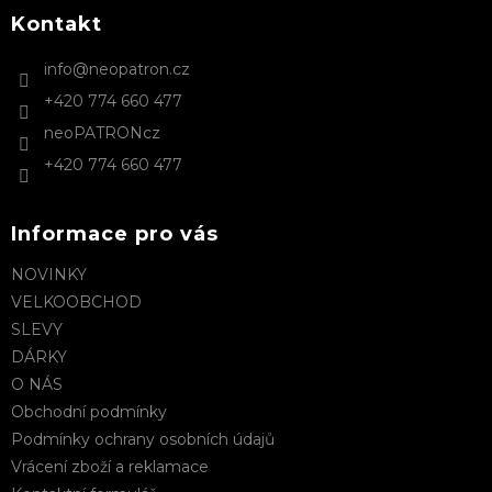
p
a
Kontakt
t
info
@
neopatron.cz
í
+420 774 660 477
neoPATRONcz
+420 774 660 477
Informace pro vás
NOVINKY
VELKOOBCHOD
SLEVY
DÁRKY
O NÁS
Obchodní podmínky
Podmínky ochrany osobních údajů
Vrácení zboží a reklamace