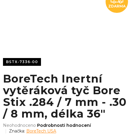
ZDARMA
D
A
R
M
A
BSTX-7336-00
BoreTech Inertní
vytěráková tyč Bore
Stix .284 / 7 mm - .30
/ 8 mm, délka 36"
Průměrné
Neohodnoceno
Podrobnosti hodnocení
hodnocení
Značka:
BoreTech USA