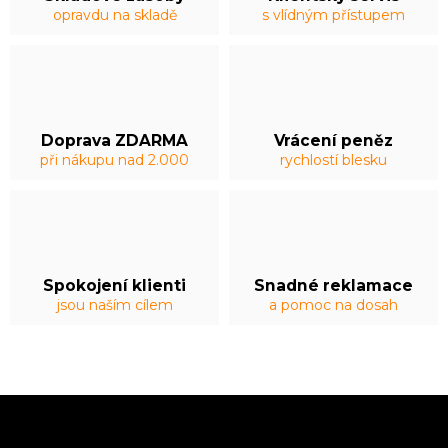
opravdu na skladě
s vlídným přístupem
Doprava ZDARMA
Vrácení peněz
při nákupu nad 2.000
rychlostí blesku
Spokojení klienti
Snadné reklamace
jsou naším cílem
a pomoc na dosah
Z
á