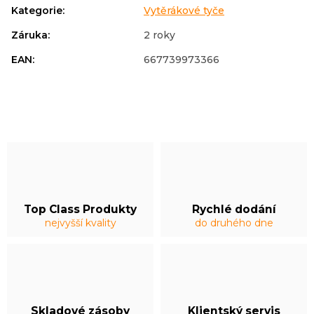
Kategorie
:
Vytěrákové tyče
Záruka
:
2 roky
EAN
:
667739973366
Top Class Produkty
Rychlé dodání
nejvyšší kvality
do druhého dne
Skladové zásoby
Klientský servis