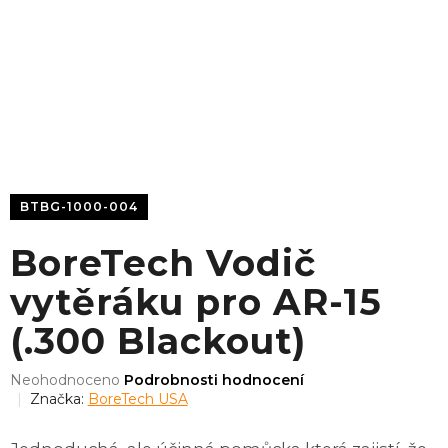
BTBG-1000-004
BoreTech Vodič
vytěráku pro AR-15
(.300 Blackout)
Průměrné
Neohodnoceno
Podrobnosti hodnocení
hodnocení
Značka:
BoreTech USA
produktu
je