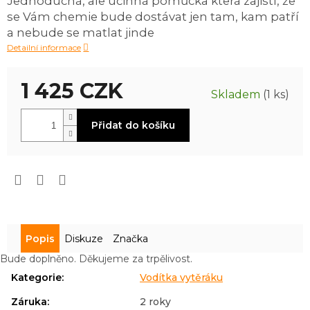
Jednoduchá, ale účinná pomůcka která zajistí, že
0,0
se Vám chemie bude dostávat jen tam, kam patří
z
5
a nebude se matlat jinde
hvězdiček.
Detailní informace
1 425 CZK
Skladem
(1 ks)
Měrná
Přidat do košíku
cena:
Popis
Diskuze
Značka
Bude doplněno. Děkujeme za trpělivost.
Kategorie
:
Vodítka vytěráku
Záruka
:
2 roky