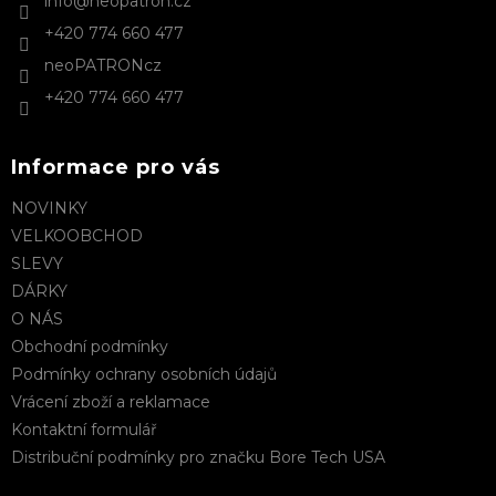
info
@
neopatron.cz
í
+420 774 660 477
neoPATRONcz
+420 774 660 477
Informace pro vás
NOVINKY
VELKOOBCHOD
SLEVY
DÁRKY
O NÁS
Obchodní podmínky
Podmínky ochrany osobních údajů
Vrácení zboží a reklamace
Kontaktní formulář
Distribuční podmínky pro značku Bore Tech USA