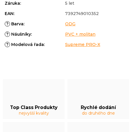
Záruka
:
5 let
EAN
:
7392749010352
?
Barva
:
ODG
?
Náušníky
:
PVC + molitan
?
Modelová řada
:
Supreme PRO-X
Top Class Produkty
Rychlé dodání
nejvyšší kvality
do druhého dne