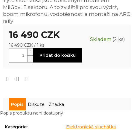
Tyto sluchátka jsou oblíbeným modelem
0,0
MilGovLE sektoru. A to zvláště pro svou výdrž,
z
5
boom mikrofonu, vodotěsnosti a montáži na ARC
hvězdiček.
raily
16 490 CZK
Skladem
(2 ks)
Měrná
16 490 CZK / 1 ks
cena:
Přidat do košíku
Popis
Diskuze
Značka
Popis produktu není dostupný
Kategorie
:
Elektronická sluchátka