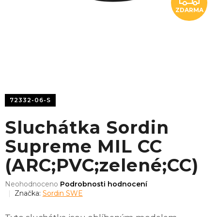
ZDARMA
D
A
R
M
A
72332-06-S
Sluchátka Sordin
Supreme MIL CC
(ARC;PVC;zelené;CC)
Průměrné
Neohodnoceno
Podrobnosti hodnocení
hodnocení
Značka:
Sordin SWE
produktu
je