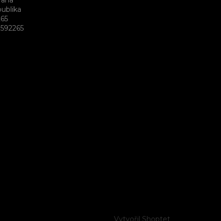
raha
ublika
265
592265
Vytvořil Shoptet