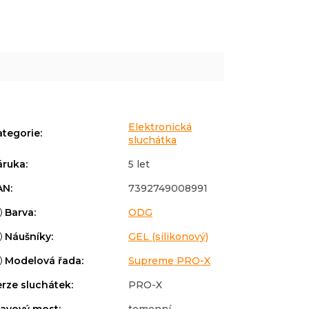
Elektronická
ategorie
:
sluchátka
áruka
:
5 let
AN
:
7392749008991
Barva
:
ODG
Náušníky
:
GEL (silikonový)
Modelová řada
:
Supreme PRO-X
erze sluchátek
:
PRO-X