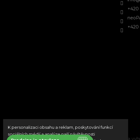
+420 
neoP
+420 
K personalizaci obsahu a reklam, poskytování funkcí
sociálních médií a analýze naší návštěvnosti
Copyright 2026
neoPATRON
. Všechna práva vyh