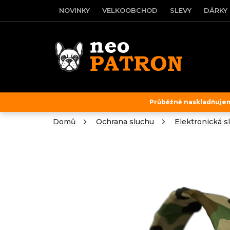
Přejít
NOVINKY
VELKOOBCHOD
SLEVY
DÁRKY
na
obsah
Průběžně naskladňujeme
Domů
Ochrana sluchu
Elektronická s