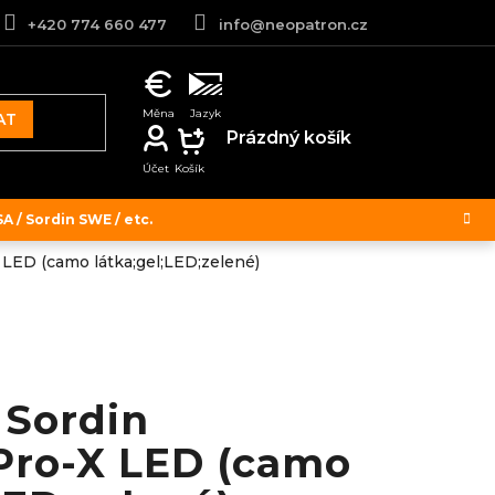
+420 774 660 477
info@neopatron.cz
AT
NÁKUPNÍ
Prázdný košík
KOŠÍK
 / Sordin SWE / etc.
LED (camo látka;gel;LED;zelené)
 Sordin
Pro-X LED (camo