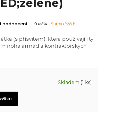
LED;zelené)
i hodnocení
Značka:
Sordin SWE
tka (s přísvitem), která používají i ty
ary mnoha armád a kontraktorských
Skladem
(1 ks)
košíku