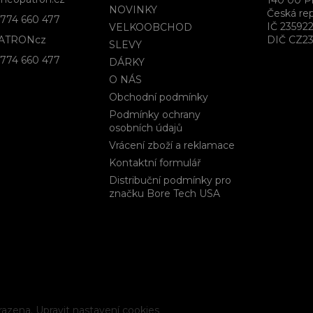
140 00 P
NOVINKY
Česká rep
774 660 477
IČ 23592
VELKOOBCHOD
ATRONcz
DIČ CZ23
SLEVY
774 660 477
DÁRKY
O NÁS
Obchodní podmínky
Podmínky ochrany
osobních údajů
Vrácení zboží a reklamace
Kontaktní formulář
Distribuční podmínky pro
značku Bore Tech USA
razena.
Upravit nastavení cookies