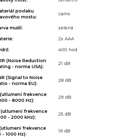
lavový most
:
temenní
ateriál povlaku
camo
lavového mostu
:
arva mušlí
:
zelená
aterie
:
2x AAA
ýdrž
:
400 hod
RR (Noise Reduction
21 dB
ating - norma USA)
:
NR (Signal to Noise
28 dB
atio - norma EU)
:
 (utlumení frekvence
29 dB
000 - 8000 Hz)
:
 (utlumení frekvence
25 dB
000 - 2000 kHz)
:
 (utlumení frekvence
19 dB
 - 1000 Hz)
: