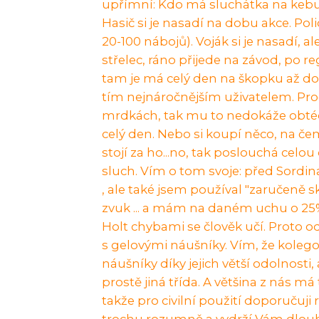
upřímní: Kdo má sluchátka na kebuli 
Hasič si je nasadí na dobu akce. Poli
20-100 nábojů). Voják si je nasadí, a
střelec, ráno přijede na závod, po reg
tam je má celý den na škopku až do
tím nejnáročnějším uživatelem. Proč?
mrdkách, tak mu to nedokáže obtéct
celý den. Nebo si koupí něco, na čem
stojí za ho...no, tak poslouchá celou
sluch. Vím o tom svoje: před Sordi
, ale také jsem používal "zaručeně s
zvuk ... a mám na daném uchu o 25% slu
Holt chybami se člověk učí. Proto od
s gelovými náušníky. Vím, že koleg
náušníky díky jejich větší odolnosti,
prostě jiná třída. A většina z nás má
takže pro civilní použití doporučuji