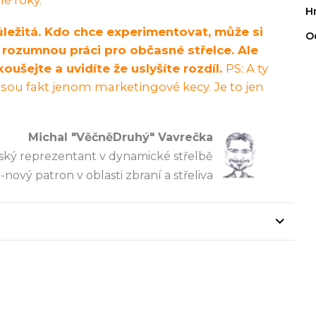
é roky.
H
ůležitá. Kdo chce experimentovat, může si
O
 rozumnou práci pro občasné střelce. Ale
oušejte a uvidíte že uslyšíte rozdíl.
PS: A ty
... jsou fakt jenom marketingové kecy. Je to jen
Michal "VěčněDruhý" Vavrečka
ský reprezentant v dynamické střelbě
o-nový patron v oblasti zbraní a střeliva