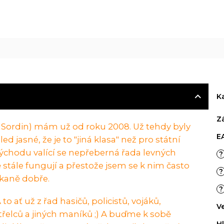
R
M
A
:
K
Z
A Sordin) mám už od roku 2008. Už tehdy byly
E
d jasné, že je to "jiná klasa" než pro státní
východu valící se nepřeberná řada levných
?
 stále fungují a přestože jsem se k nim často
?
ekaně dobře.
?
to ať už z řad hasičů, policistů, vojáků,
V
třelců a jiných maníků ;) A buďme k sobě