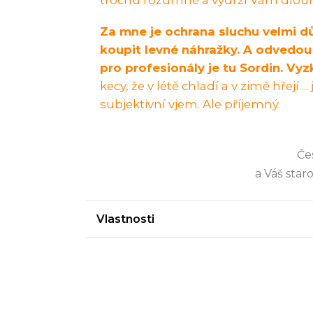
trochu rozumně a vydrží Vám dlouh
Za mne je ochrana sluchu velmi d
koupit levné náhražky. A odvedou
pro profesionály je tu Sordin. Vyzk
kecy, že v létě chladí a v zimě hřejí 
subjektivní vjem. Ale příjemný.
Če
a Váš star
Vlastnosti