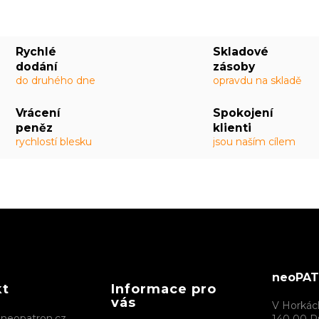
Rychlé
Skladové
dodání
zásoby
do druhého dne
opravdu na skladě
Vrácení
Spokojení
peněz
klienti
rychlostí blesku
jsou naším cílem
neoPATR
kt
Informace pro
vás
V Horkác
@
neopatron.cz