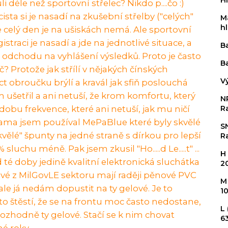
H
déle než sportovní střelec? Nikdo p....čo :)
cista si je nasadí na zkušební střelby ("celých"
M
h
le celý den je na ušiskách nemá. Ale sportovní
istraci je nasadí a jde na jednotlivé situace, a
B
 odchodu na vyhlášení výsledků. Proto je často
B
 Protože jak střílí v nějakých čínských
V
 obroučku brýlí a kravál jak sfiň poslouchá
 ušetřil a ani netuší, že krom komfortu, který
N
 dobu frekvence, které ani netuší, jak mu ničí
R
nama jsem používal MePaBlue které byly skvělé
S
kvělé" špunty na jedné straně s dírkou pro lepší
R
chu méně. Pak jsem zkusil "Ho.....d Le.....t" ...
H
 té doby jedině kvalitní elektronická sluchátka
2
ové z MilGovLE sektoru mají raději pěnové PVC
M
 ale já nedám dopustit na ty gelové. Je to
1
 to štěstí, že se na frontu moc často nedostane,
L
 rozhodně ty gelové. Stačí se k nim chovat
63