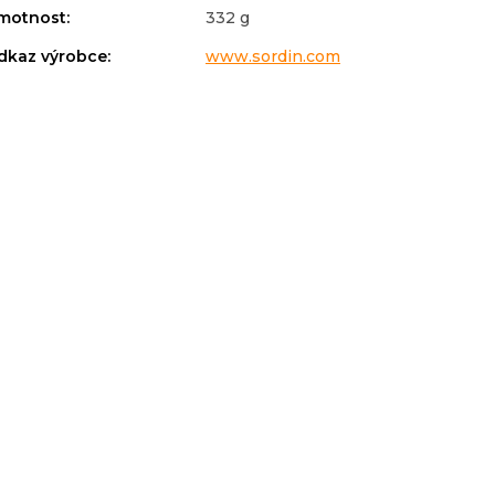
motnost
:
332 g
dkaz výrobce
:
www.sordin.com