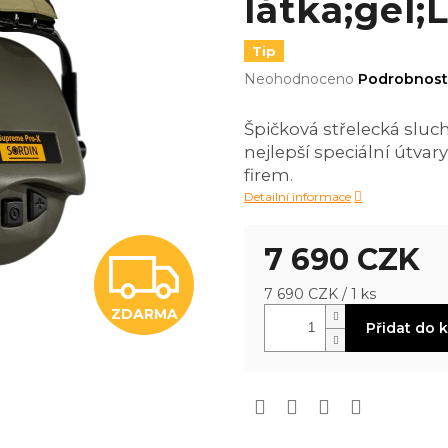
látka;gel;
Tip
Průměrné
Neohodnoceno
Podrobnost
hodnocení
produktu
Špičková střelecká sluchá
je
nejlepší speciální útv
0,0
z
firem.
5
Detailní informace
hvězdiček.
7 690 CZK
Z
Měrná
7 690 CZK / 1 ks
cena:
ZDARMA
D
Přidat do 
A