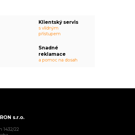
Klientský servis
s vlídným
přístupem
Snadné
reklamace
a pomoc na dosah
ON s.r.o.
h 1432/22