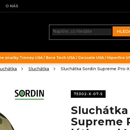
O NÁS
HLED
 značky Timney USA / Bore Tech USA / Geissele USA / Hiperfire USA
luchátka
Sluchátka
Sluchátka Sordin Supreme Pro-X 
75302-X-07-S
Sluchátka
Supreme 