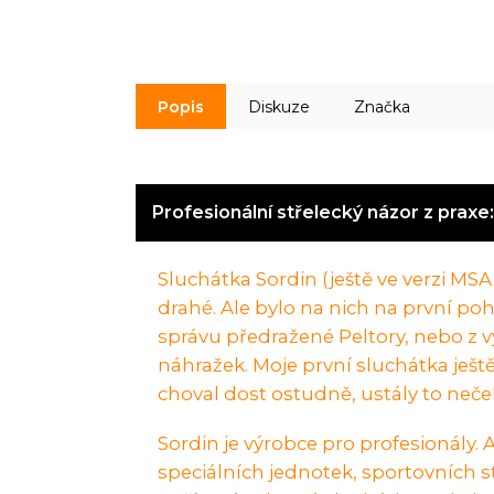
Popis
Diskuze
Značka
Profesionální střelecký názor z praxe
Sluchátka Sordin (ještě ve verzi MS
drahé. Ale bylo na nich na první pohle
správu předražené Peltory, nebo z 
náhražek. Moje první sluchátka ještě
choval dost ostudně, ustály to neč
Sordin je výrobce pro profesionály. A 
speciálních jednotek, sportovních s