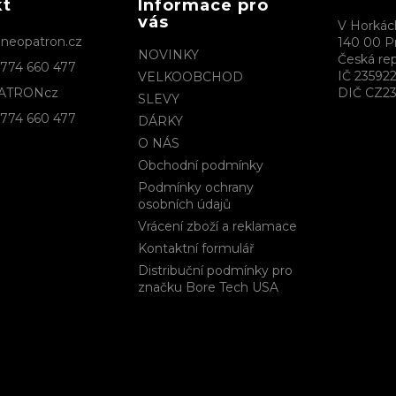
kt
Informace pro
vás
V Horkác
@
neopatron.cz
140 00 P
NOVINKY
Česká rep
774 660 477
IČ 23592
VELKOOBCHOD
ATRONcz
DIČ CZ23
SLEVY
774 660 477
DÁRKY
O NÁS
Obchodní podmínky
Podmínky ochrany
osobních údajů
Vrácení zboží a reklamace
Kontaktní formulář
Distribuční podmínky pro
značku Bore Tech USA