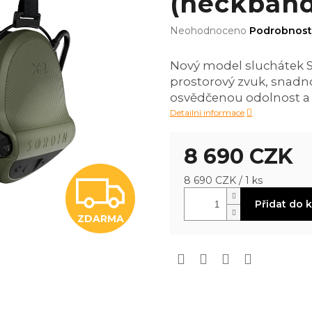
(neckband
Průměrné
Neohodnoceno
Podrobnost
hodnocení
produktu
Nový model sluchátek S
je
prostorový zvuk, snadno
0,0
z
osvědčenou odolnost a
5
Detailní informace
hvězdiček.
8 690 CZK
Z
Měrná
8 690 CZK / 1 ks
cena:
Přidat do 
ZDARMA
D
A