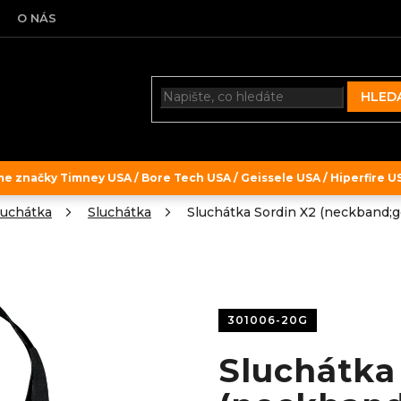
O NÁS
HLED
 značky Timney USA / Bore Tech USA / Geissele USA / Hiperfire USA
luchátka
Sluchátka
Sluchátka Sordin X2 (neckband;g
301006-20G
Sluchátka