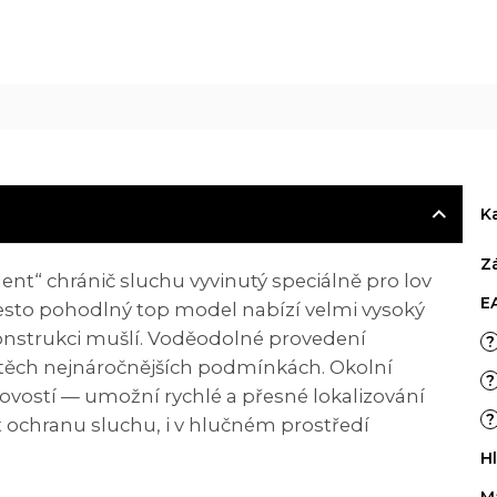
R
M
A
K
Z
nt“ chránič sluchu vyvinutý speciálně pro lov
E
řesto pohodlný top model nabízí velmi vysoký
onstrukci mušlí. Voděodolné provedení
?
v těch nejnáročnějších podmínkách. Okolní
?
ovostí — umožní rychlé a přesné lokalizování
?
 ochranu sluchu, i v hlučném prostředí
H