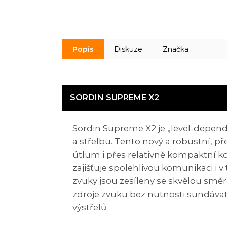
Popis
Diskuze
Značka
SORDIN SUPREME X2
Sordin Supreme X2 je „level-depende
a střelbu. Tento nový a robustní, p
útlum i přes relativně kompaktní k
zajišťuje spolehlivou komunikaci i 
zvuky jsou zesíleny se skvělou směr
zdroje zvuku bez nutnosti sundávat
výstřelů.