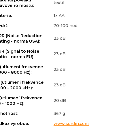
ateriál povlaku
textil
lavového mostu
:
aterie
:
1x AA
ýdrž
:
70-100 hod
RR (Noise Reduction
23 dB
ating - norma USA)
:
NR (Signal to Noise
23 dB
atio - norma EU)
:
 (utlumení frekvence
23 dB
000 - 8000 Hz)
:
 (utlumení frekvence
23 dB
000 - 2000 kHz)
:
 (utlumení frekvence
20 dB
 - 1000 Hz)
:
motnost
:
367 g
dkaz výrobce
:
www.sordin.com