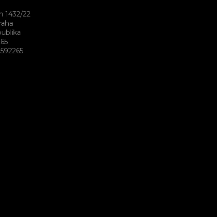
h 1432/22
raha
ublika
265
592265