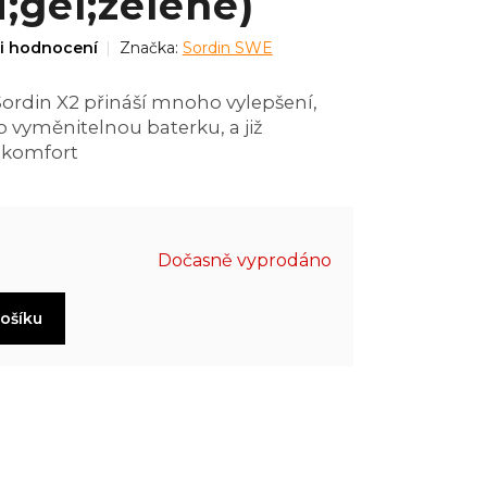
;gel;zelené)
i hodnocení
Značka:
Sordin SWE
ordin X2 přináší mnoho vylepšení,
 vyměnitelnou baterku, a již
 komfort
Dočasně vyprodáno
košíku