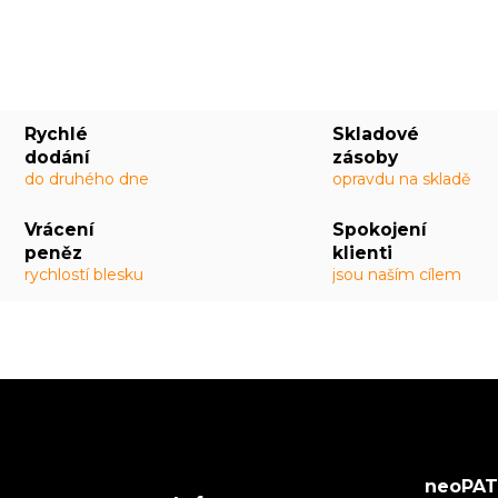
Rychlé
Skladové
dodání
zásoby
do druhého dne
opravdu na skladě
Vrácení
Spokojení
peněz
klienti
rychlostí blesku
jsou naším cílem
neoPATR