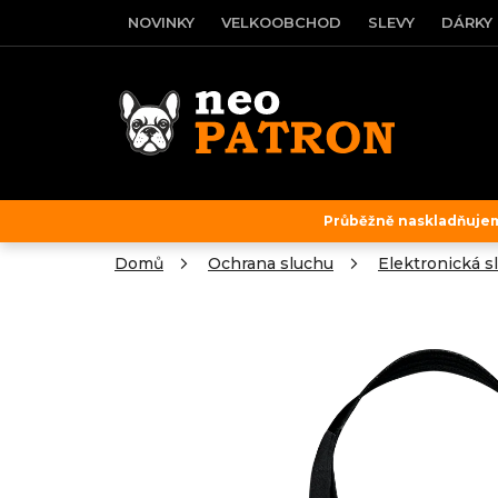
Přejít
NOVINKY
VELKOOBCHOD
SLEVY
DÁRKY
na
obsah
Průběžně naskladňujeme
Domů
Ochrana sluchu
Elektronická s