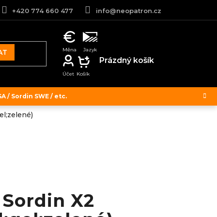
+420 774 660 477
info@neopatron.cz
AT
NÁKUPNÍ
Prázdný košík
KOŠÍK
 / Sordin SWE / etc.
el;zelené)
 Sordin X2