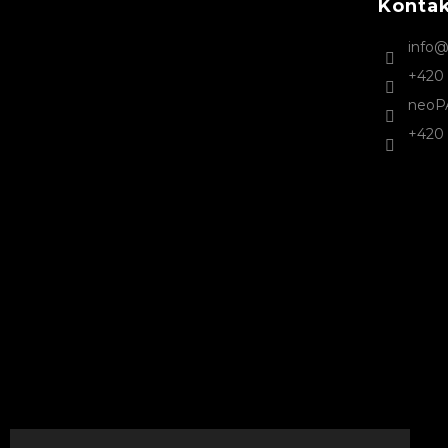
Konta
í
info
+420 
neoP
+420 