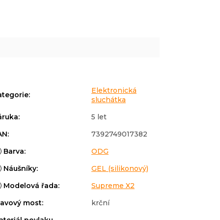
Elektronická
ategorie
:
sluchátka
áruka
:
5 let
AN
:
7392749017382
Barva
:
ODG
Náušníky
:
GEL (silikonový)
Modelová řada
:
Supreme X2
lavový most
:
krční