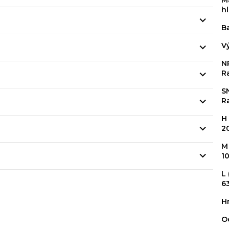
M
h
B
V
N
R
S
R
H
2
M
1
L
63
H
O