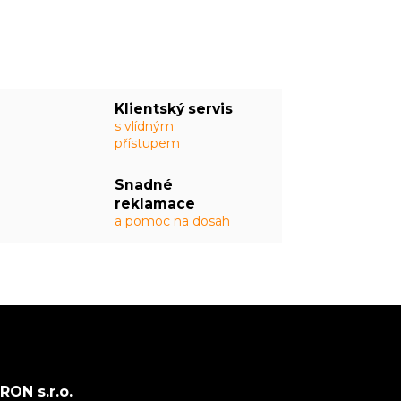
Klientský servis
s vlídným
přístupem
Snadné
reklamace
a pomoc na dosah
ON s.r.o.