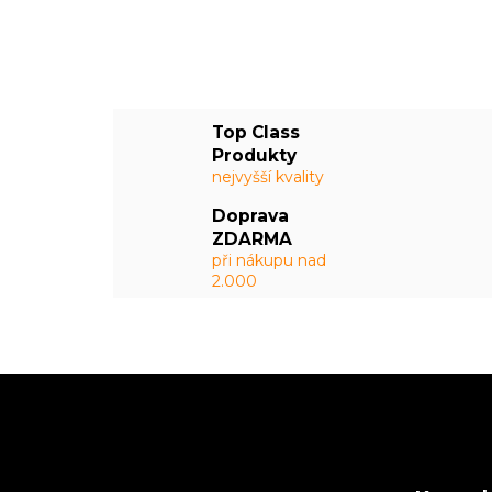
Top Class
Produkty
nejvyšší kvality
Doprava
ZDARMA
při nákupu nad
2.000
Z
á
p
a
t