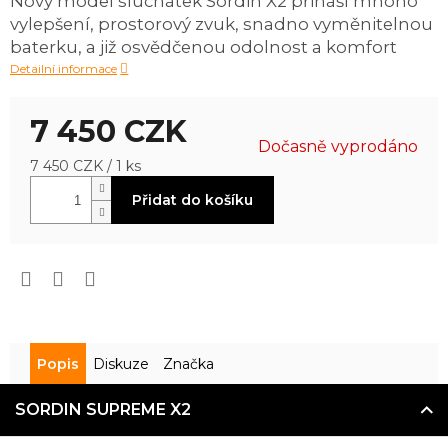
Nový model sluchátek Sordin X2 přináší mnoho
0,0
vylepšení, prostorový zvuk, snadno vyměnitelnou
z
5
baterku, a již osvědčenou odolnost a komfort
hvězdiček.
Detailní informace
7 450 CZK
Dočasně vyprodáno
Měrná
7 450 CZK / 1 ks
cena:
Přidat do košíku
Popis
Diskuze
Značka
SORDIN SUPREME X2