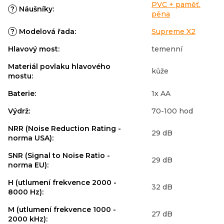
PVC + paměť.
?
Náušníky
:
pěna
?
Modelová řada
:
Supreme X2
Hlavový most
:
temenní
Materiál povlaku hlavového
kůže
mostu
:
Baterie
:
1x AA
Výdrž
:
70-100 hod
NRR (Noise Reduction Rating -
29 dB
norma USA)
:
SNR (Signal to Noise Ratio -
29 dB
norma EU)
:
H (utlumení frekvence 2000 -
32 dB
8000 Hz)
:
M (utlumení frekvence 1000 -
27 dB
2000 kHz)
: