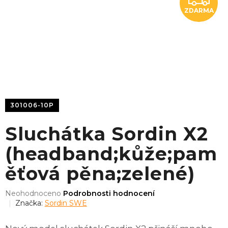
ZDARMA
D
A
R
M
A
301006-10P
Sluchátka Sordin X2
(headband;kůže;pam
ěťová pěna;zelené)
Průměrné
Neohodnoceno
Podrobnosti hodnocení
hodnocení
Značka:
Sordin SWE
produktu
je