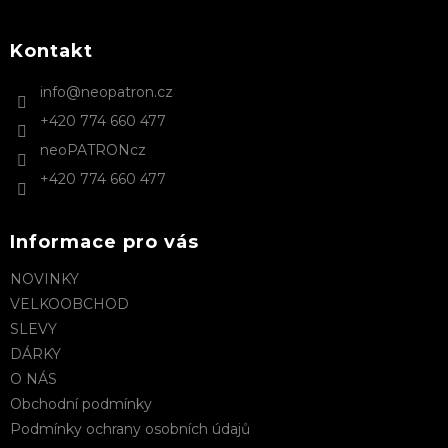
á
p
a
Kontakt
t
info
@
neopatron.cz
í
+420 774 660 477
neoPATRONcz
+420 774 660 477
Informace pro vás
NOVINKY
VELKOOBCHOD
SLEVY
DÁRKY
O NÁS
Obchodní podmínky
Podmínky ochrany osobních údajů