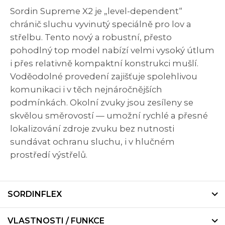
Sordin Supreme X2 je „level-dependent“
chránič sluchu vyvinutý speciálně pro lov a
střelbu. Tento nový a robustní, přesto
pohodlný top model nabízí velmi vysoký útlum
i přes relativně kompaktní konstrukci mušlí.
Voděodolné provedení zajišťuje spolehlivou
komunikaci i v těch nejnáročnějších
podmínkách. Okolní zvuky jsou zesíleny se
skvělou směrovostí — umožní rychlé a přesné
lokalizování zdroje zvuku bez nutnosti
sundávat ochranu sluchu, i v hlučném
prostředí výstřelů.
SORDINFLEX
VLASTNOSTI / FUNKCE