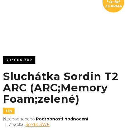
ZDARMA
D
A
R
M
A
303006-30P
Sluchátka Sordin T2
ARC (ARC;Memory
Foam;zelené)
Tip
Průměrné
Neohodnoceno
Podrobnosti hodnocení
hodnocení
Značka:
Sordin SWE
produktu