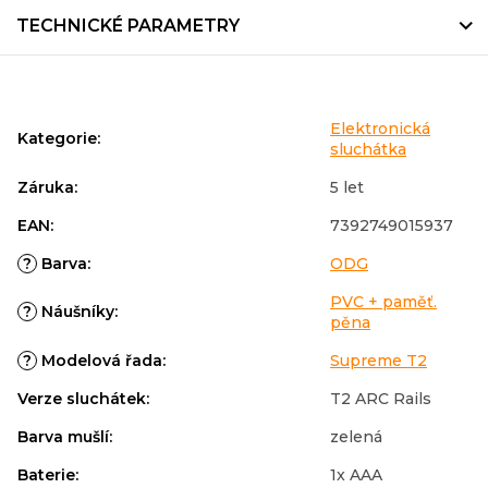
TECHNICKÉ PARAMETRY
Elektronická
Kategorie
:
sluchátka
Záruka
:
5 let
EAN
:
7392749015937
?
Barva
:
ODG
PVC + paměť.
?
Náušníky
:
pěna
?
Modelová řada
:
Supreme T2
Verze sluchátek
:
T2 ARC Rails
Barva mušlí
:
zelená
Baterie
:
1x AAA