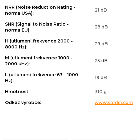
NRR (Noise Reduction Rating -
21 dB
norma USA)
:
SNR (Signal to Noise Ratio -
28 dB
norma EU)
:
H (utlumení frekvence 2000 -
29 dB
8000 Hz)
:
M (utlumení frekvence 1000 -
25 dB
2000 kHz)
:
L (utlumení frekvence 63 - 1000
19 dB
Hz)
:
Hmotnost
:
310 g
Odkaz výrobce
:
www.sordin.com