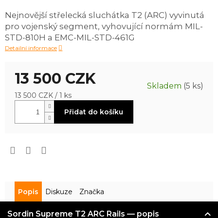
je
Nejnovější střelecká sluchátka T2 (ARC) vyvinutá
0,0
pro vojenský segment, vyhovující normám MIL-
z
5
STD-810H a EMC-MIL-STD-461G
hvězdiček.
Detailní informace
13 500 CZK
Skladem
(5 ks)
Měrná
13 500 CZK / 1 ks
cena:
Přidat do košíku
Popis
Diskuze
Značka
Sordin Supreme T2 ARC Rails — popis