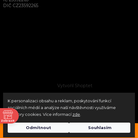
DIČ CZ23592265
Vytvořil Shoptet
K personalizaci obsahu a reklam, poskytování funkcí
Copyright 2026
neoPATRON
. Všechna práva vyhrazena.
sociálních médií a analýze naší návštěvnosti využíváme
Upravit nastavení cookies
soubory cookies. Více informací
zde
.
ně
Zobrazit
Odmítnout
Souhlasím
Průběžně naskladňujeme značky Timney USA / Bore Tech
vě
Odstoupit od smlouvy
USA / Geissele USA / Hiperfire USA / Sordin SWE / etc.
vě