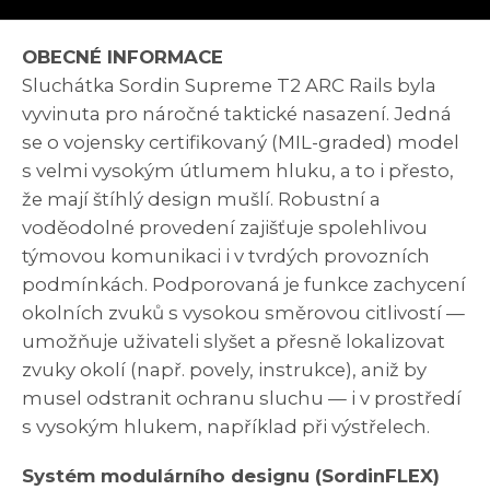
OBECNÉ INFORMACE
Sluchátka Sordin Supreme T2 ARC Rails byla
vyvinuta pro náročné taktické nasazení. Jedná
se o vojensky certifikovaný (MIL-graded) model
s velmi vysokým útlumem hluku, a to i přesto,
že mají štíhlý design mušlí. Robustní a
voděodolné provedení zajišťuje spolehlivou
týmovou komunikaci i v tvrdých provozních
podmínkách. Podporovaná je funkce zachycení
okolních zvuků s vysokou směrovou citlivostí —
umožňuje uživateli slyšet a přesně lokalizovat
zvuky okolí (např. povely, instrukce), aniž by
musel odstranit ochranu sluchu — i v prostředí
s vysokým hlukem, například při výstřelech.
Systém modulárního designu (SordinFLEX)