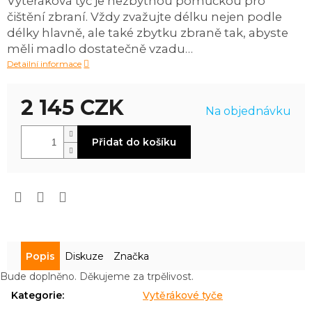
Vytěráková tyč je nezbytnou pomůckou pro
0,0
čištění zbraní. Vždy zvažujte délku nejen podle
z
5
délky hlavně, ale také zbytku zbraně tak, abyste
hvězdiček.
měli madlo dostatečně vzadu…
Detailní informace
2 145 CZK
Na objednávku
Měrná
Přidat do košíku
cena:
Popis
Diskuze
Značka
Bude doplněno. Děkujeme za trpělivost.
Kategorie
:
Vytěrákové tyče