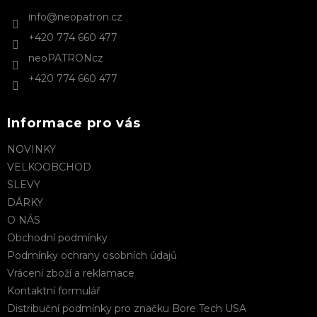
t
info
@
neopatron.cz
í
+420 774 660 477
neoPATRONcz
+420 774 660 477
Informace pro vás
NOVINKY
VELKOOBCHOD
SLEVY
DÁRKY
O NÁS
Obchodní podmínky
Podmínky ochrany osobních údajů
Vrácení zboží a reklamace
Kontaktní formulář
Distribuční podmínky pro značku Bore Tech USA