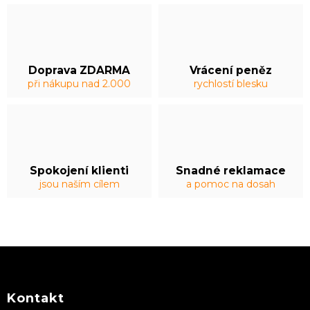
Doprava ZDARMA
Vrácení peněz
při nákupu nad 2.000
rychlostí blesku
Spokojení klienti
Snadné reklamace
jsou naším cílem
a pomoc na dosah
Z
á
p
a
Kontakt