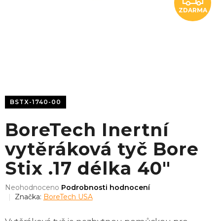
ZDARMA
D
A
R
M
A
BSTX-1740-00
BoreTech Inertní
vytěráková tyč Bore
Stix .17 délka 40"
Průměrné
Neohodnoceno
Podrobnosti hodnocení
hodnocení
Značka:
BoreTech USA
produktu
je