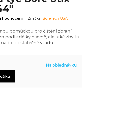
44"
i hodnocení
Značka:
BoreTech USA
tnou pomůckou pro čištění zbraní.
en podle délky hlavně, ale také zbytku
i madlo dostatečně vzadu…
Na objednávku
košíku