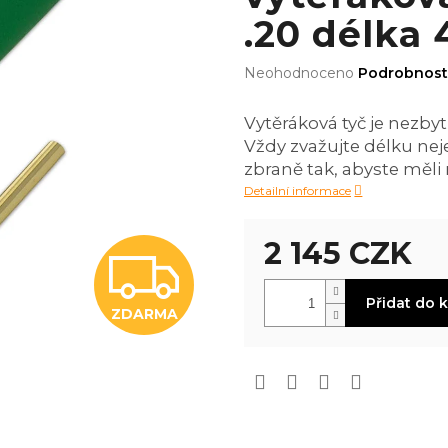
.20 délka 
Průměrné
Neohodnoceno
Podrobnost
hodnocení
produktu
Vytěráková tyč je nezby
je
Vždy zvažujte délku nej
0,0
z
zbraně tak, abyste měl
5
Detailní informace
hvězdiček.
2 145 CZK
Z
Měrná
Přidat do 
cena:
ZDARMA
D
A