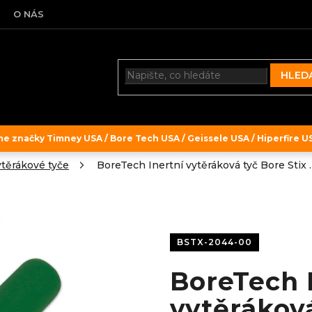
O NÁS
HLED
 značky Timney USA / Bore Tech USA / Geissele USA / Hiperfire USA
těrákové tyče
BoreTech Inertní vytěráková tyč Bore Stix 
BSTX-2044-00
BoreTech 
vytěráková