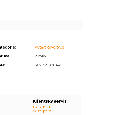
ategorie
:
Vytěrákové tyče
áruka
:
2 roky
AN
:
667739920445
Klientský servis
s vlídným
přístupem