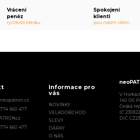
Vrácení
Spokojení
peněz
klienti
rychlostí blesku
jsou naším cílem
neoPATR
kt
Informace pro
vás
V Horkác
@
neopatron.cz
140 00 P
NOVINKY
Česká rep
774 660 477
IČ 23592
VELKOOBCHOD
ATRONcz
DIČ CZ23
SLEVY
774 660 477
DÁRKY
O NÁS