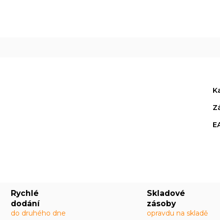
R
M
A
K
Z
E
Rychlé
Skladové
dodání
zásoby
do druhého dne
opravdu na skladě