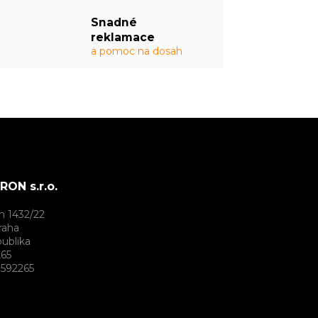
Snadné
reklamace
a pomoc na dosah
ON s.r.o.
h 1432/22
raha
ublika
265
592265