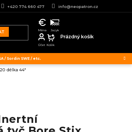
+420 774 660 477
info@neopatron.cz
AT
NÁKUPNÍ
Prázdný košík
KOŠÍK
 / Sordin SWE / etc.
.20 délka 44"
Inertní
 tyč Bore Stix