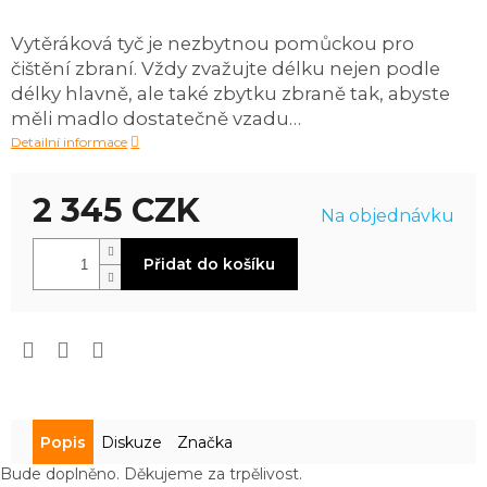
produktu
je
Vytěráková tyč je nezbytnou pomůckou pro
0,0
čištění zbraní. Vždy zvažujte délku nejen podle
z
5
délky hlavně, ale také zbytku zbraně tak, abyste
hvězdiček.
měli madlo dostatečně vzadu…
Detailní informace
2 345 CZK
Na objednávku
Měrná
Přidat do košíku
cena:
Popis
Diskuze
Značka
Bude doplněno. Děkujeme za trpělivost.