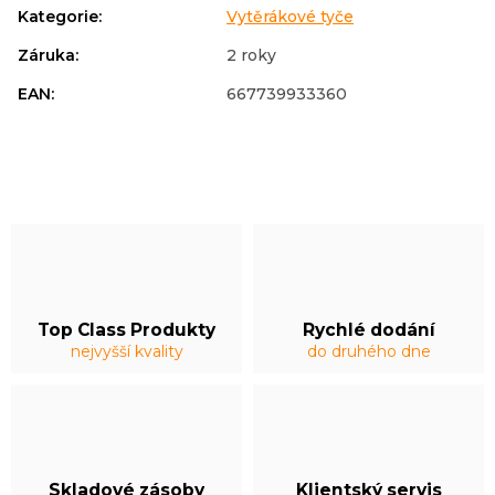
Kategorie
:
Vytěrákové tyče
Záruka
:
2 roky
EAN
:
667739933360
Top Class Produkty
Rychlé dodání
nejvyšší kvality
do druhého dne
Skladové zásoby
Klientský servis