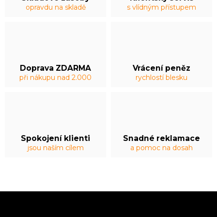
opravdu na skladě
s vlídným přístupem
Doprava ZDARMA
Vrácení peněz
při nákupu nad 2.000
rychlostí blesku
Spokojení klienti
Snadné reklamace
jsou naším cílem
a pomoc na dosah
Z
á