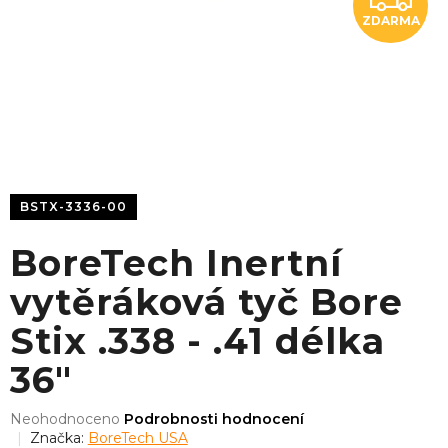
ZDARMA
D
A
R
M
A
BSTX-3336-00
BoreTech Inertní
vytěráková tyč Bore
Stix .338 - .41 délka
36"
Průměrné
Neohodnoceno
Podrobnosti hodnocení
hodnocení
Značka:
BoreTech USA