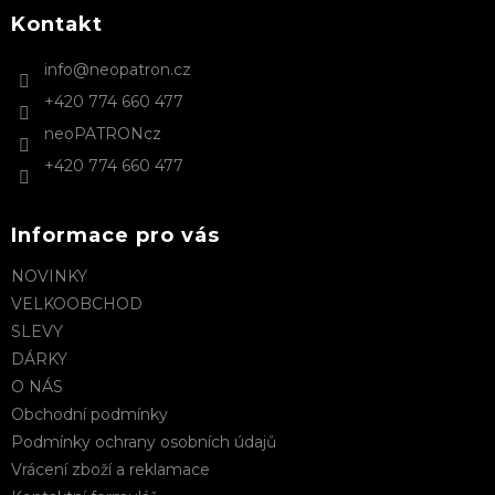
p
a
Kontakt
t
info
@
neopatron.cz
í
+420 774 660 477
neoPATRONcz
+420 774 660 477
Informace pro vás
NOVINKY
VELKOOBCHOD
SLEVY
DÁRKY
O NÁS
Obchodní podmínky
Podmínky ochrany osobních údajů
Vrácení zboží a reklamace