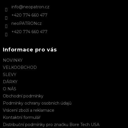
t
info
@
neopatron.cz
í
+420 774 660 477
neoPATRONcz
+420 774 660 477
Informace pro vás
NOVINKY
VELKOOBCHOD
SLEVY
DÁRKY
O NÁS
Obchodní podmínky
Podmínky ochrany osobních údajů
Vrácení zboží a reklamace
Kontaktní formulář
Distribuční podmínky pro značku Bore Tech USA