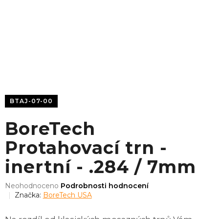
BTAJ-07-00
BoreTech
Protahovací trn -
inertní - .284 / 7mm
Průměrné
Neohodnoceno
Podrobnosti hodnocení
hodnocení
Značka:
BoreTech USA
produktu
je