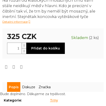
Na rozdíl od klasických mosazných trnů Vám
0,0
stále neidikují měď v hlavni. Kdo je precizní v
z
5
čištění tak ví, že trn by neměl být mosazný, ale
hvězdiček.
inertní. Stejnětak koncovka vytěrákové tyče
Detailní informace
325 CZK
Skladem
(2 ks)
Měrná
Přidat do košíku
cena:
Popis
Diskuze
Značka
Bude doplněno. Děkujeme za trpělivost.
Kategorie
:
Trny