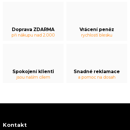
Doprava ZDARMA
Vrácení peněz
při nákupu nad 2.000
rychlostí blesku
Spokojení klienti
Snadné reklamace
jsou naším cílem
a pomoc na dosah
Z
á
p
a
Kontakt