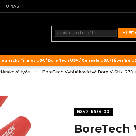
O NÁS
HLED
 značky Timney USA / Bore Tech USA / Geissele USA / Hiperfire USA
těrákové tyče
BoreTech Vytěráková tyč Bore V-Stix .270 a 
BSVX-6636-00
BoreTech 