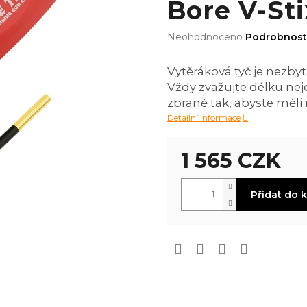
Bore V-Stix
Průměrné
Neohodnoceno
Podrobnost
hodnocení
produktu
Vytěráková tyč je nezby
je
Vždy zvažujte délku nej
0,0
z
zbraně tak, abyste měl
5
Detailní informace
hvězdiček.
1 565 CZK
Měrná
Přidat do 
cena: