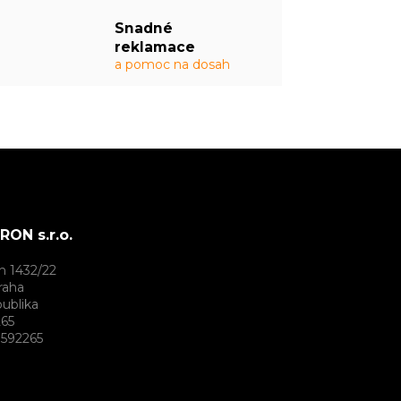
Snadné
reklamace
a pomoc na dosah
ON s.r.o.
h 1432/22
raha
ublika
265
592265