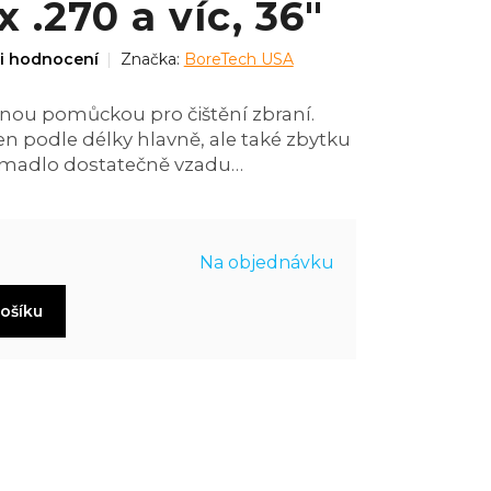
 .270 a víc, 36"
i hodnocení
Značka:
BoreTech USA
tnou pomůckou pro čištění zbraní.
en podle délky hlavně, ale také zbytku
i madlo dostatečně vzadu…
Na objednávku
košíku