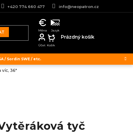
+420 774 660 477
info@neopatron.cz
AT
NÁKUPNÍ
Prázdný košík
KOŠÍK
 / Sordin SWE / etc.
víc, 36"
Vytěráková tyč