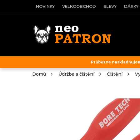
Přejít
NOVINKY
VELKOOBCHOD
SLEVY
DÁRKY
na
obsah
Průběžně naskladňujeme
Domů
Údržba a čištění
Čištění
Vy