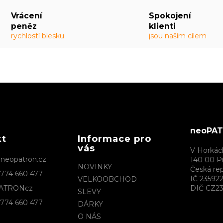
Vrácení
Spokojení
peněz
klienti
rychlostí blesku
jsou naším cílem
neoPATR
kt
Informace pro
vás
V Horkác
@
neopatron.cz
140 00 P
NOVINKY
Česká rep
774 660 477
IČ 23592
VELKOOBCHOD
ATRONcz
DIČ CZ23
SLEVY
774 660 477
DÁRKY
O NÁS