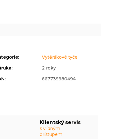
ategorie
:
Vytěrákové tyče
áruka
:
2 roky
AN
:
667739980494
Klientský servis
s vlídným
přístupem