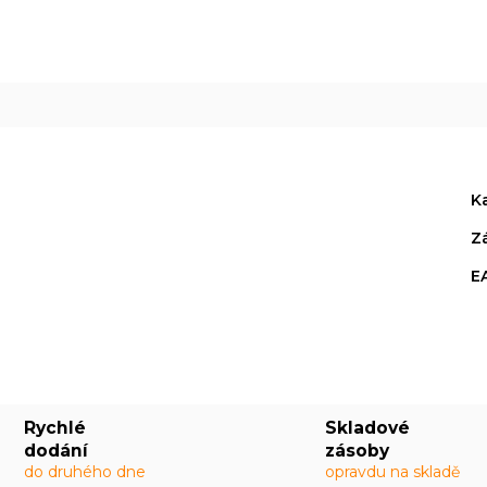
K
Z
E
Rychlé
Skladové
dodání
zásoby
do druhého dne
opravdu na skladě