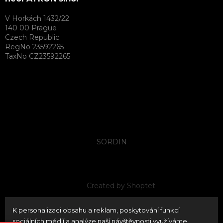
V Horkách 1432/22
140 00 Prague
Czech Republic
RegNo 23592265
TaxNo CZ23592265
SORDIN
Created by Shoptet
K personalizaci obsahu a reklam, poskytování funkcí
Copyright 2026
neoPATRON
. All rights reserved.
Edit
sociálních médií a analýze naší návštěvnosti využíváme