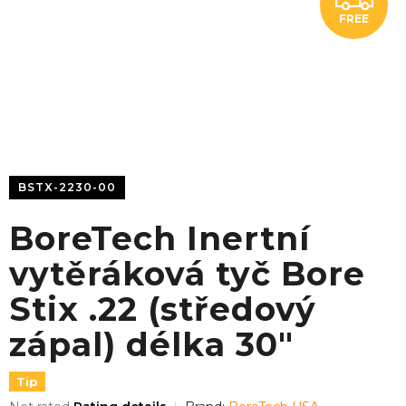
FREE
R
E
E
BSTX-2230-00
BoreTech Inertní
vytěráková tyč Bore
Stix .22 (středový
zápal) délka 30"
Tip