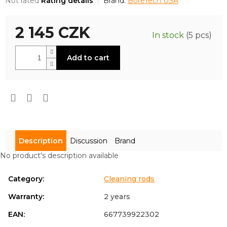
The
Not rated
Rating details
Brand:
BoreTech USA
average
product
2 145 CZK
rating
In stock
(5 pcs)
is
0,0
Measure
out
Add to cart
price:
of
5
stars.
Description
Discussion
Brand
No product's description available
Category
:
Cleaning rods
Warranty
:
2 years
EAN
:
667739922302