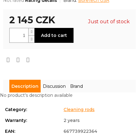
The
Not rated
Rating details
Brand:
BoreTech USA
average
product
2 145 CZK
rating
Just out of stock
is
0,0
Measure
out
Add to cart
price:
of
5
stars.
Description
Discussion
Brand
No product's description available
Category
:
Cleaning rods
Warranty
:
2 years
EAN
:
667739922364