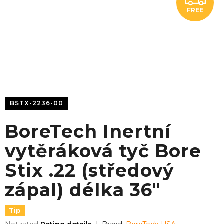
FREE
R
E
E
BSTX-2236-00
BoreTech Inertní
vytěráková tyč Bore
Stix .22 (středový
zápal) délka 36"
Tip