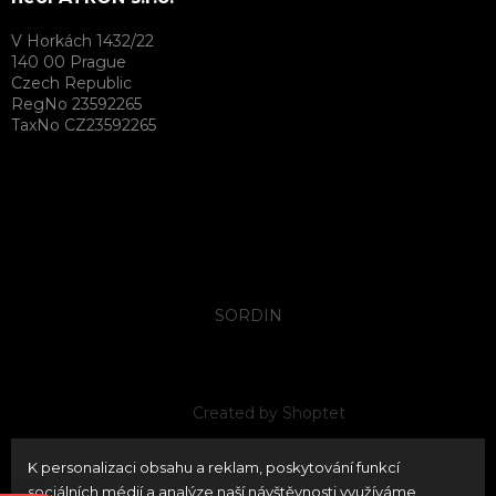
V Horkách 1432/22
140 00 Prague
Czech Republic
RegNo 23592265
TaxNo CZ23592265
SORDIN
Created by Shoptet
K personalizaci obsahu a reklam, poskytování funkcí
Copyright 2026
neoPATRON
. All rights reserved.
Edit
sociálních médií a analýze naší návštěvnosti využíváme