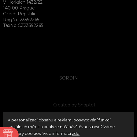
V Horkách 1432/22
140 00 Prague
Czech Republic
RegNo 23592265
TaxNo CZ23592265
SORDIN
Created by Shoptet
K personalizaci obsahu a reklam, poskytování funkcí
Copyright 2026
neoPATRON
. All rights reserved.
Edit
sociálních médií a analýze naší návštěvnosti využíváme
cookie settings
soubory cookies. Více informací
zde
.
ně