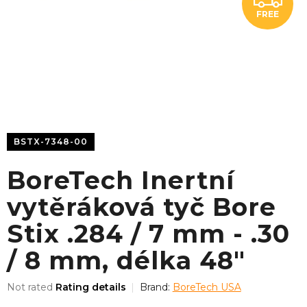
FREE
R
E
E
BSTX-7348-00
BoreTech Inertní
vytěráková tyč Bore
Stix .284 / 7 mm - .30
/ 8 mm, délka 48"
The
Not rated
Rating details
Brand:
BoreTech USA
average