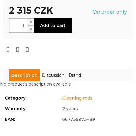
product
2 315 CZK
rating
On order only
is
0,0
Measure
out
Add to cart
price:
of
5
stars.
Description
Discussion
Brand
No product's description available
Category
:
Cleaning rods
Warranty
:
2 years
EAN
:
667739973489