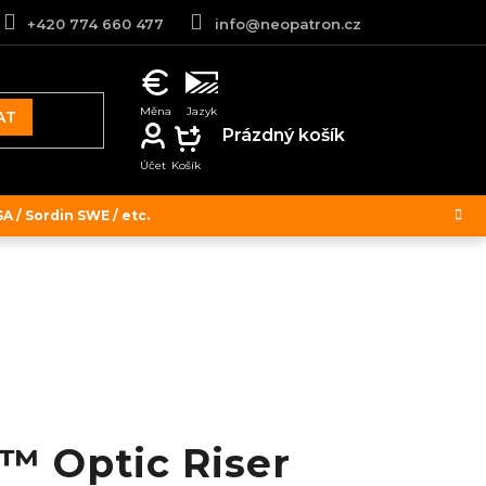
+420 774 660 477
info@neopatron.cz
AT
NÁKUPNÍ
Prázdný košík
KOŠÍK
 / Sordin SWE / etc.
 Optic Riser