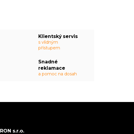
Klientský servis
s vlídným
přístupem
Snadné
reklamace
a pomoc na dosah
ON s.r.o.