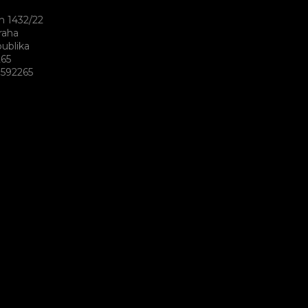
h 1432/22
raha
ublika
265
592265