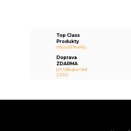
Top Class
Produkty
nejvyšší kvality
Doprava
ZDARMA
při nákupu nad
2.000
Z
á
p
a
t