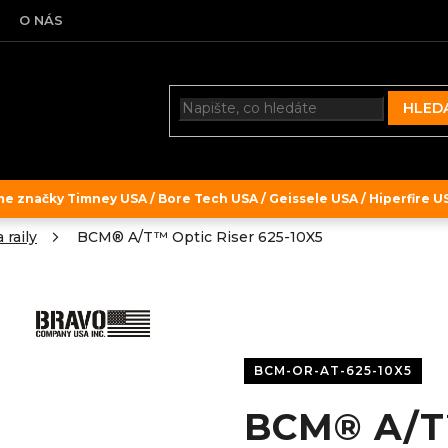
O NÁS
HLED
 značky Timney USA / Bore Tech USA / Geissele USA / Hiperfire USA
 raily
BCM® A/T™ Optic Riser 625-10X5
BCM-OR-AT-625-10X5
BCM® A/T™