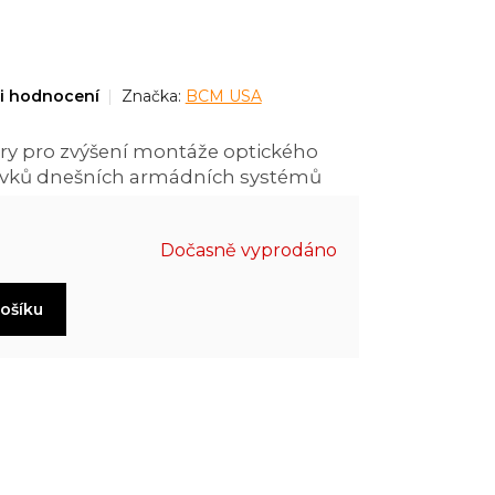
i hodnocení
Značka:
BCM USA
ery pro zvýšení montáže optického
vků dnešních armádních systémů
Dočasně vyprodáno
košíku