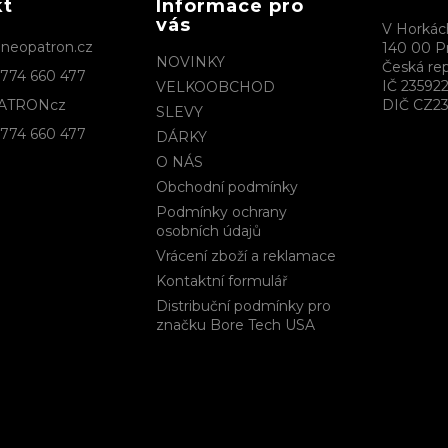
kt
Informace pro
vás
V Horkác
@
neopatron.cz
140 00 P
NOVINKY
Česká rep
774 660 477
IČ 23592
VELKOOBCHOD
ATRONcz
DIČ CZ23
SLEVY
774 660 477
DÁRKY
O NÁS
Obchodní podmínky
Podmínky ochrany
osobních údajů
Vrácení zboží a reklamace
Kontaktní formulář
Distribuční podmínky pro
značku Bore Tech USA