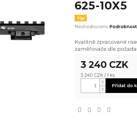
625-10X5
Tip
Průměrné
Neohodnoceno
Podrobnost
hodnocení
produktu
Kvalitně zpracované ris
je
zaměřovače dle požada
0,0
z
5
3 240 CZK
hvězdiček.
Měrná
3 240 CZK / 1 ks
cena:
Přidat do 