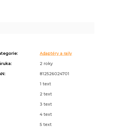
ategorie
:
Adaptéry a raily
áruka
:
2 roky
AN
:
812526024701
1 text
2 text
3 text
4 text
5 text