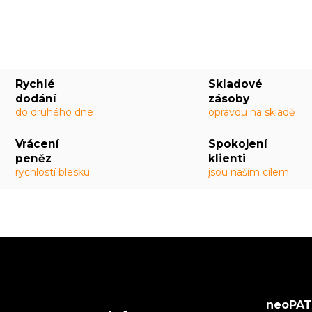
Rychlé
Skladové
dodání
zásoby
do druhého dne
opravdu na skladě
Vrácení
Spokojení
peněz
klienti
rychlostí blesku
jsou naším cílem
neoPATR