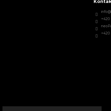
Konta
í
info
+420 
neoP
+420 